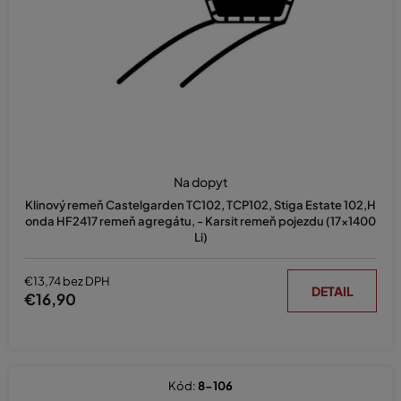
d
u
k
t
o
v
Na dopyt
Klinový remeň Castelgarden TC102, TCP102, Stiga Estate 102,H
onda HF2417 remeň agregátu, - Karsit remeň pojezdu (17x1400
Li)
€13,74 bez DPH
DETAIL
€16,90
Kód:
8-106