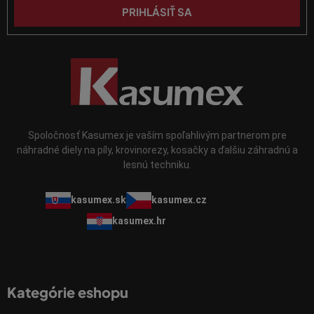
p
PRIHLÁSIŤ SA
i
s
u
Spoločnosť Kasumex je vaším spoľahlivým partnerom pre
náhradné diely na píly, krovinorezy, kosačky a ďalšiu záhradnú a
lesnú techniku.
kasumex.sk
kasumex.cz
kasumex.hr
Kategórie eshopu