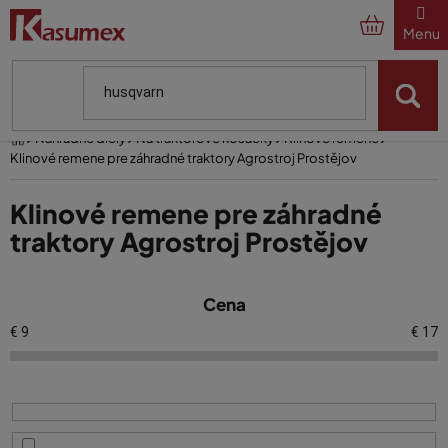
Prejsť
na
obsah
Domov
Náhradné diely
Na traktorové kosačky
Klinové remene
Klinové remene pre záhradné traktory Agrostroj Prostějov
Klinové remene pre záhradné
traktory Agrostroj Prostějov
V
Cena
ý
p
€
9
€
17
i
s
p
r