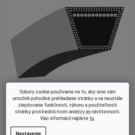
Súbory cookie používame na to, aby sme vám
umožnili pohodlné prehliadanie stránky a na neustále
Skladom
zlepšovanie funkčnosti, výkonu a použiteľnosti
Klinový remeň MTD Mastercut 76, Spider 76, LA125, BL125/76- W
stránky prostredníctvom analýzy jej návštevnosti.
isconsin Prime W1639, 1618, 1633, 1635, 1638 nahrádza originál 2
Viac informácií nájdete
tu
.
2871200, 042120
Nastavenie
€7,76 bez DPH