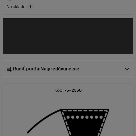
o
Na sklade
1
d
u
k
t
o
v
R
Radiť podľa:
Najpredávanejšie
a
d
e
Kód:
75-2530
n
i
e
p
r
o