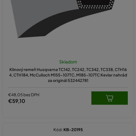
d
u
k
t
o
v
Skladom
Klinový remeň Husqvarna TC142, TC242, TC342, TC338, CTH16
4, CTH184, McCulloch M155-107TC, M185-107TC Kevlar nahrád
za originál 532442781
€48,05 bez DPH
€59,10
Kód:
KB-20195