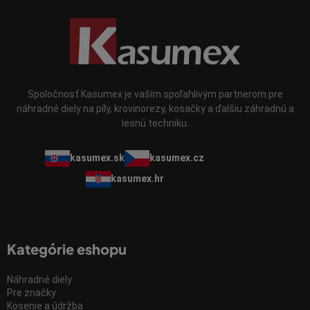
s
u
Spoločnosť Kasumex je vaším spoľahlivým partnerom pre
náhradné diely na píly, krovinorezy, kosačky a ďalšiu záhradnú a
lesnú techniku.
kasumex.sk
kasumex.cz
kasumex.hr
Kategórie eshopu
Náhradné diely
Pre značky
Kosenie a údržba