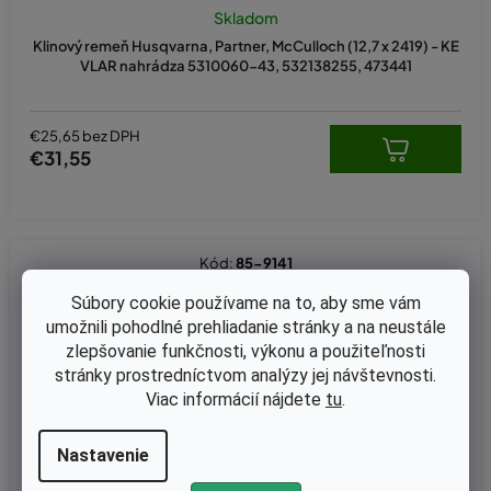
Skladom
Klinový remeň Husqvarna, Partner, McCulloch (12,7 x 2419) - KE
VLAR nahrádza 5310060-43, 532138255, 473441
€25,65 bez DPH
€31,55
Kód:
85-9141
Súbory cookie používame na to, aby sme vám
umožnili pohodlné prehliadanie stránky a na neustále
zlepšovanie funkčnosti, výkonu a použiteľnosti
stránky prostredníctvom analýzy jej návštevnosti.
Viac informácií nájdete
tu
.
Nastavenie