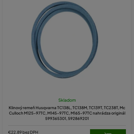
Skladom
Klinový remeň Husqvarna TC138L, TC138M, TC139T, TC238T, Mc
Culloch M125-97TC, M145-97TC, M165-97TC nahrádza originál
599365301, 592869201
€22,89 bez DPH