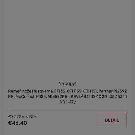
Na dopyt
Remeň nože Husqvarna CT135, CTH135, CTH151, Partner P12592
RB, McCulloch M125, M13592RB - KEVLÁR (532 40 20-08 / 532 1
8 02-17 /
€37,72 bez DPH
DETAIL
€46,40