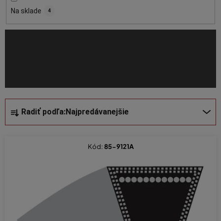
o
Na sklade
4
d
u
k
t
o
v
R
Radiť podľa:
Najpredávanejšie
a
d
e
Kód:
85-9121A
n
i
e
p
r
o