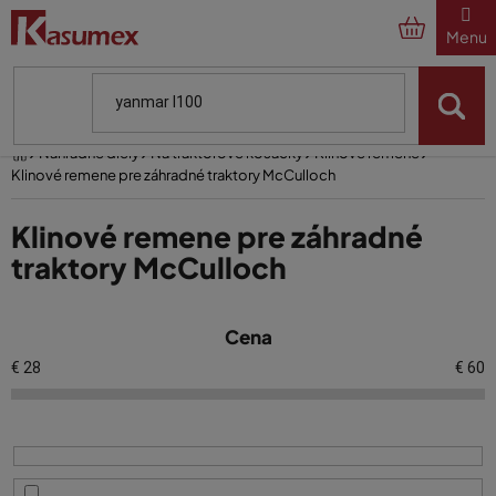
Prejsť
na
obsah
Domov
Náhradné diely
Na traktorové kosačky
Klinové remene
Klinové remene pre záhradné traktory McCulloch
Klinové remene pre záhradné
traktory McCulloch
V
Cena
ý
p
€
28
€
60
i
s
p
r