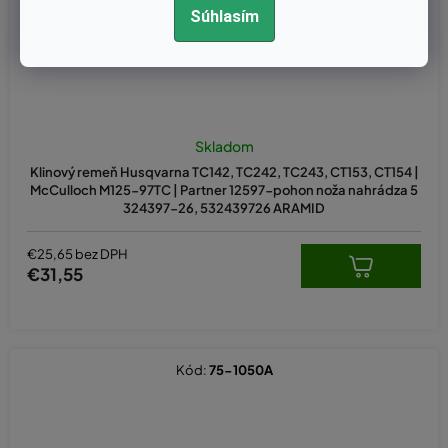
Súhlasím
Skladom
Klinový remeň Husqvarna TC142, TC242, TC243, CT153, CT154 |
McCulloch M125-97TC | Partner 12597-pohon noža nahrádza 5
324397-26, 532439726 ARAMID
€25,65 bez DPH
€31,55
Kód:
75-1050A