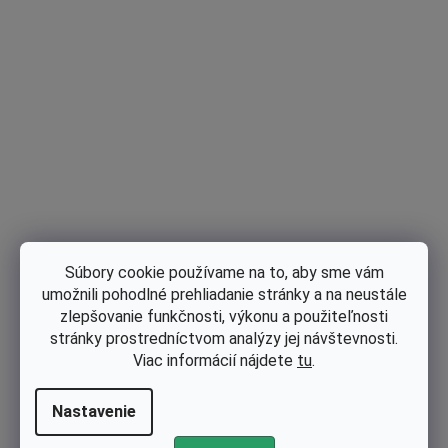
Ako napnúť reťaz motorovej píly
Súbory cookie používame na to, aby sme vám
umožnili pohodlné prehliadanie stránky a na neustále
Reťaz napnite otáčaním skrutky
v smere hodinových
zlepšovanie funkčnosti, výkonu a použiteľnosti
ručičiek
. Reťaz musí priliehať k lište, ale mala by sa dať rukou
stránky prostredníctvom analýzy jej návštevnosti.
ľahko od nej odtiahnuť.
Viac informácií nájdete
tu
.
V strede lišty
skúste potiahnuť za reťaz
– zuby by mali
mierne vyskočiť, ale zostať v drážke.
Nasaďte kryt.
Dotiahnutím matíc krytu zároveň upevníte
Nastavenie
vodiacu lištu
.
Skontrolujte napnutie: reťaz nesmie byť previsnutá ani príliš