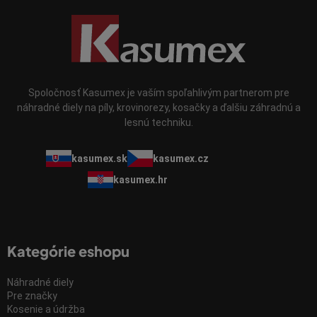
Spoločnosť Kasumex je vaším spoľahlivým partnerom pre
náhradné diely na píly, krovinorezy, kosačky a ďalšiu záhradnú a
lesnú techniku.
kasumex.sk
kasumex.cz
kasumex.hr
Kategórie eshopu
Náhradné diely
Pre značky
Kosenie a údržba