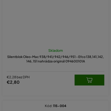
Skladom
Silentblok Oleo-Mac 938/ 941/ 942/ 946/ 951 - Efco 138,141,142,
146, 151 nahrádza originál 094600101A
€2,28 bez DPH
€2,80
Kód:
115-004