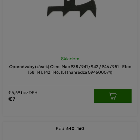
d
u
k
t
o
v
Skladom
Oporné zuby (zásek) Oleo-Mac 938 / 941 / 942 / 946 / 951 - Efco
138, 141, 142, 146, 151 (nahrádza 094600074)
€5,69 bez DPH
€7
Kód:
640-160