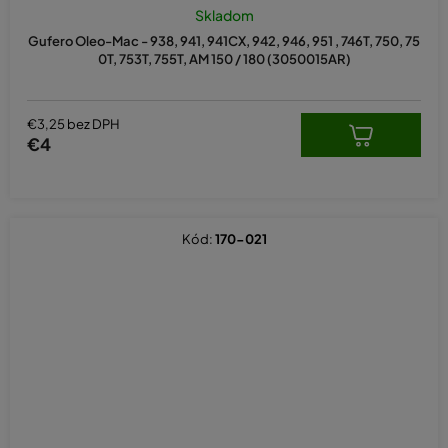
Skladom
Gufero Oleo-Mac - 938, 941, 941CX, 942, 946, 951 , 746T, 750, 75
0T, 753T, 755T, AM 150 / 180 (3050015AR)
€3,25 bez DPH
€4
Kód:
170-021