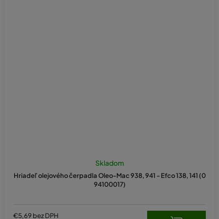
Skladom
Hriadeľ olejového čerpadla Oleo-Mac 938, 941 - Efco 138, 141 (0
94100017)
€5,69 bez DPH