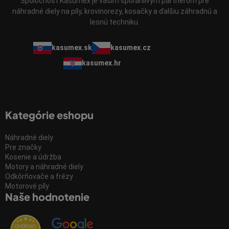
Spoločnosť Kasumex je vaším spoľahlivým partnerom pre
náhradné diely na píly, krovinorezy, kosačky a ďalšiu záhradnú a
lesnú techniku.
kasumex.sk
kasumex.cz
kasumex.hr
Kategórie eshopu
Náhradné diely
Pre značky
Kosenie a údržba
Motory a náhradné diely
Odkôrňovače a frézy
Motorové píly
Naše hodnotenie