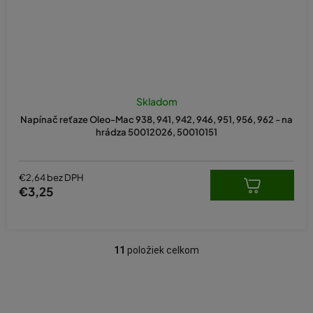
Skladom
Napínač reťaze Oleo-Mac 938, 941, 942, 946, 951, 956, 962 - na
hrádza 50012026, 50010151
€2,64 bez DPH
€3,25
11
položiek celkom
O
v
l
á