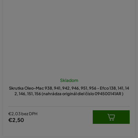
Skladom
Skrutka Oleo-Mac 938, 941, 942, 946, 951, 956 - Efco 138, 141, 14
2, 146, 151, 156 (nahrádza originál diel číslo 094500141AR )
€2,03 bez DPH
€2,50