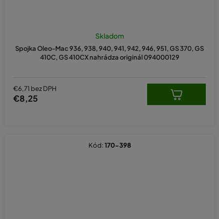
Skladom
Spojka Oleo-Mac 936, 938, 940, 941, 942, 946, 951, GS 370, GS
410C, GS 410CX nahrádza originál 094000129
€6,71 bez DPH
€8,25
Kód:
170-398