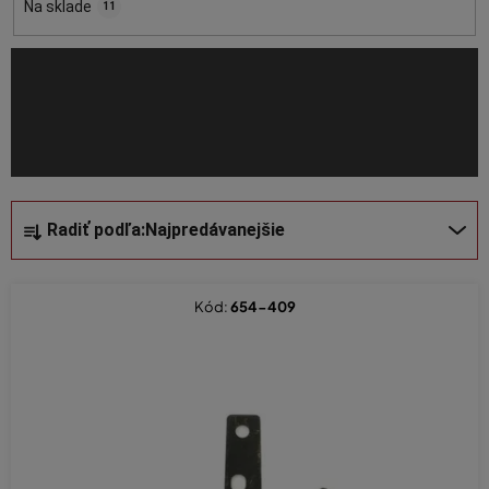
o
Na sklade
11
d
u
k
t
o
v
R
Radiť podľa:
Najpredávanejšie
a
d
e
Kód:
654-409
n
i
e
p
r
o