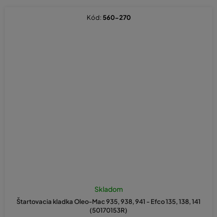
Kód:
560-270
Skladom
Štartovacia kladka Oleo-Mac 935, 938, 941 - Efco 135, 138, 141
(50170153R)