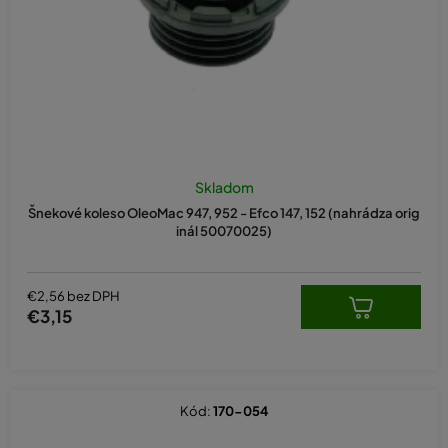
d
u
k
t
o
v
Skladom
Šnekové koleso OleoMac 947, 952 - Efco 147, 152 (nahrádza orig
inál 50070025)
€2,56 bez DPH
€3,15
Kód:
170-054