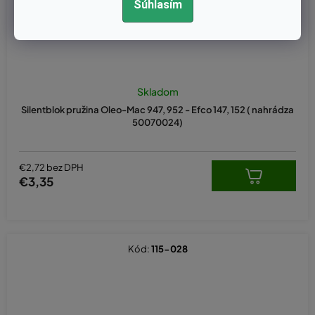
Súhlasím
Skladom
Silentblok pružina Oleo-Mac 947, 952 - Efco 147, 152 ( nahrádza
50070024)
€2,72 bez DPH
€3,35
Kód:
115-028