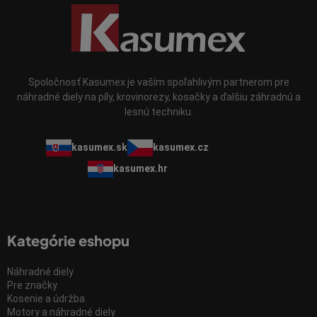
u
Spoločnosť Kasumex je vaším spoľahlivým partnerom pre
náhradné diely na píly, krovinorezy, kosačky a ďalšiu záhradnú a
lesnú techniku.
kasumex.sk
kasumex.cz
kasumex.hr
Kategórie eshopu
Náhradné diely
Pre značky
Kosenie a údržba
Motory a náhradné diely