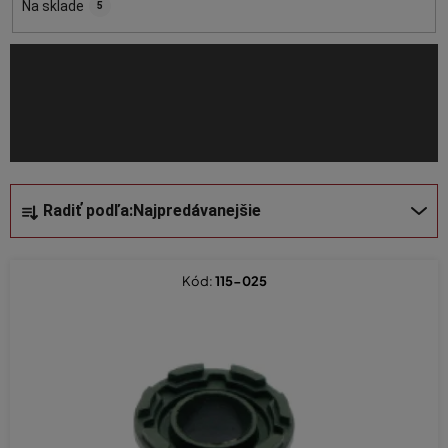
o
Na sklade
5
d
u
k
t
o
v
R
Radiť podľa:
Najpredávanejšie
a
d
e
Kód:
115-025
n
i
e
p
r
o