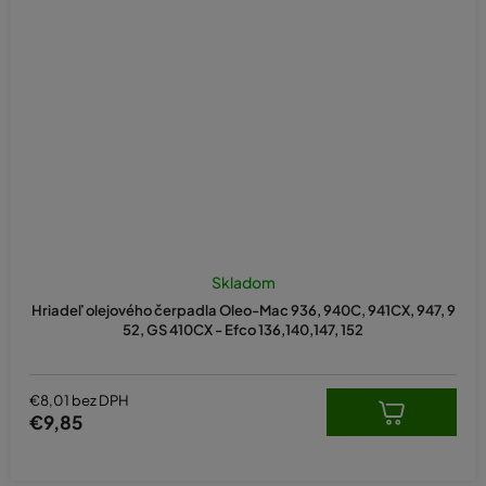
Skladom
Hriadeľ olejového čerpadla Oleo-Mac 936, 940C, 941CX, 947, 9
52, GS 410CX - Efco 136,140,147, 152
€8,01 bez DPH
€9,85