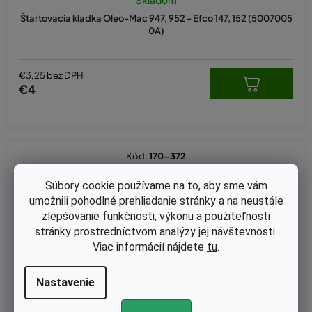
Štartovacia kladka Oleo-Mac 947, 952 - Efco 147, 152 (5007005
0A)
€3,25 bez DPH
€4
Kód:
170-372
Súbory cookie používame na to, aby sme vám
umožnili pohodlné prehliadanie stránky a na neustále
zlepšovanie funkčnosti, výkonu a použiteľnosti
stránky prostredníctvom analýzy jej návštevnosti.
Viac informácií nájdete
tu
.
Nastavenie