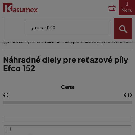
Prejsť
na
obsah
Domov
Pre značky
Efco
Náhradné diely pre reťazové píly Efco
Efco 152
Náhradné diely pre reťazové píly
Efco 152
V
Cena
ý
p
€
3
€
10
i
s
p
r