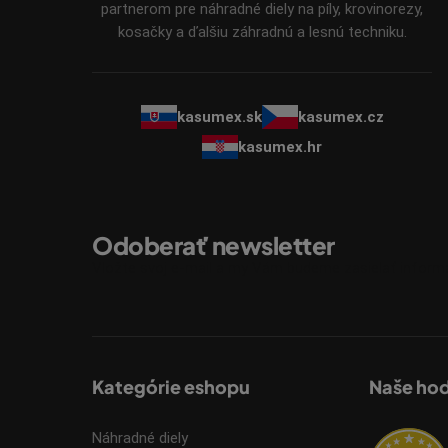
e
partnerom pre náhradné diely na píly, krovinorezy,
kosačky a ďalšiu záhradnú a lesnú techniku.
kasumex.sk
kasumex.cz
kasumex.hr
Odoberať newsletter
Vložte svoj e-mail a my Vám budeme zasielať infor
Kategórie eshopu
Naše ho
Náhradné diely