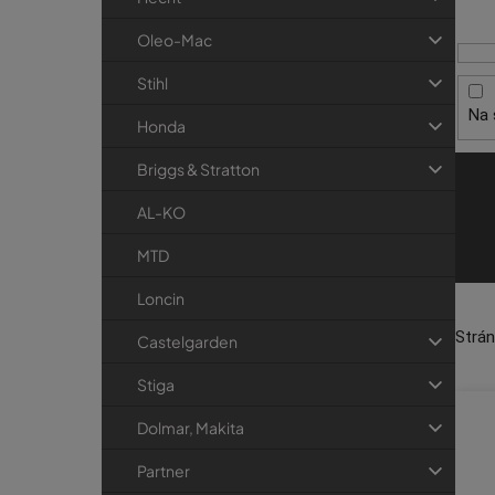
i
p
r
s
a
i
Oleo-Mac
p
e
n
Stihl
r
e
Na 
o
l
Honda
d
Briggs & Stratton
u
k
AL-KO
t
MTD
o
Loncin
v
Strá
Castelgarden
Stiga
Dolmar, Makita
Partner