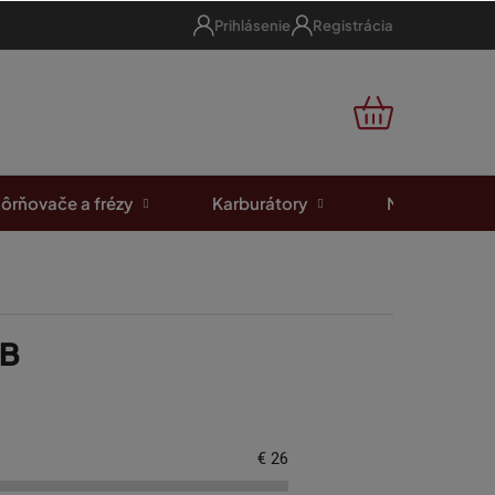
Prihlásenie
Registrácia
NÁKUPNÝ
KOŠÍK
ôrňovače a frézy
Karburátory
Motorové píl
MB
€
26