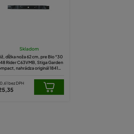
Skladom
ž, dĺžka noža 62 cm, pre Bio °30
48 Rider C63VMB, Stiga Garden
mpact, nahrádza originál 184109
504/0, 84109504/0
0,61 bez DPH
25,35
O
v
l
á