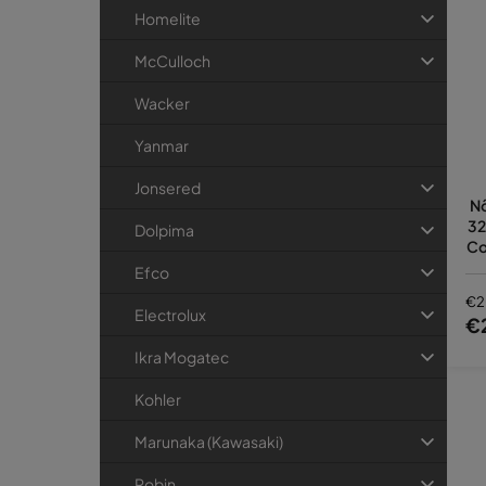
Homelite
McCulloch
Wacker
Yanmar
Jonsered
Nô
32
Dolpima
Co
Efco
€2
Electrolux
€
Ikra Mogatec
Kohler
Marunaka (Kawasaki)
Robin