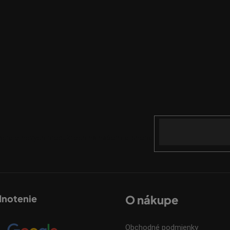
Email
mácie o nových produktoch na našom e-shope.
dnotenie
O nákupe
Obchodné podmienky