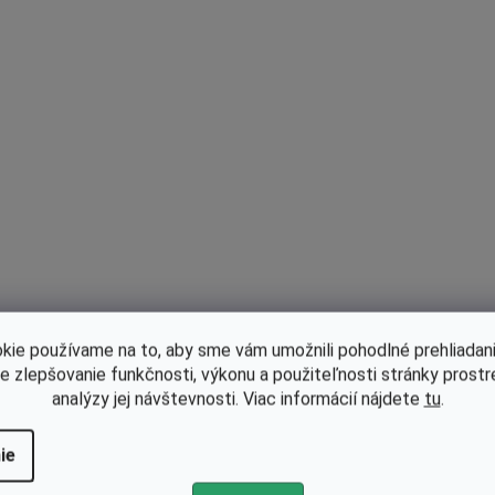
d
a
c
i
e
p
r
v
k
y
v
ý
p
kie používame na to, aby sme vám umožnili pohodlné prehliadani
i
le zlepšovanie funkčnosti, výkonu a použiteľnosti stránky prost
s
analýzy jej návštevnosti. Viac informácií nájdete
tu
.
u
ie