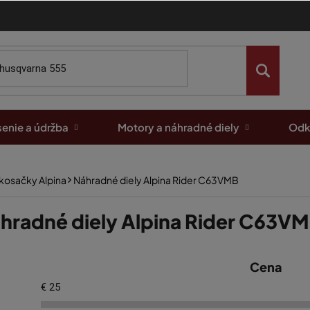
enie a údržba
Motory a náhradné diely
Odk
 kosačky Alpina
Náhradné diely Alpina Rider C63VMB
hradné diely Alpina Rider C63V
Cena
€
25