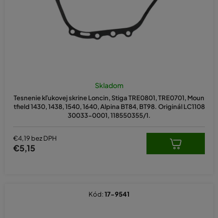
u
k
t
o
v
Skladom
Tesnenie kľukovej skrine Loncin, Stiga TRE0801, TRE0701, Moun
tfield 1430, 1438, 1540, 1640, Alpina BT84, BT98. Originál LC1108
30033-0001, 118550355/1.
€4,19 bez DPH
€5,15
Kód:
17-9541