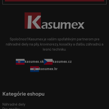
i
s
u
Spoločnosť Kasumex je vaším spoľahlivým partnerom pre
náhradné diely na píly, krovinorezy, kosačky a ďalšiu záhradnú a
lesnú techniku.
kasumex.sk
kasumex.cz
kasumex.hr
Kategórie eshopu
Náhradné diely
Pre značky