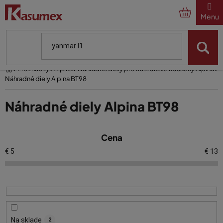
Prejsť
na
obsah
Domov
Pre značky
Alpina
Náhradné diely pre traktorové kosačky Alpina
Náhradné diely Alpina BT98
Náhradné diely Alpina BT98
V
Cena
ý
p
€
5
€
13
i
s
p
r
o
Na sklade
2