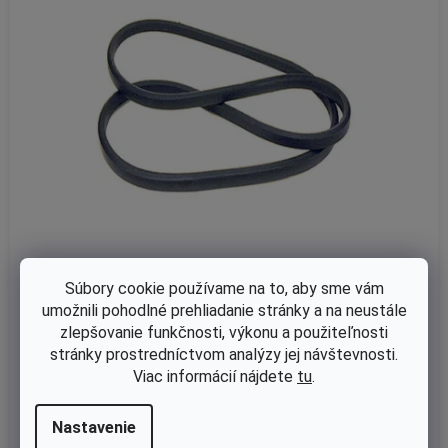
Súbory cookie používame na to, aby sme vám
Skladom
umožnili pohodlné prehliadanie stránky a na neustále
zlepšovanie funkčnosti, výkonu a použiteľnosti
Klinový remeň pohonu Castelgarden XD140, Stiga Tornado 309
8/ Estate 5092, Alpina BT98 nahrádza 35062013/0, 35062014/
stránky prostredníctvom analýzy jej návštevnosti.
0 (12,7 x 2464 Li)
Viac informácií nájdete
tu
.
€10,16 bez DPH
Nastavenie
€12,50