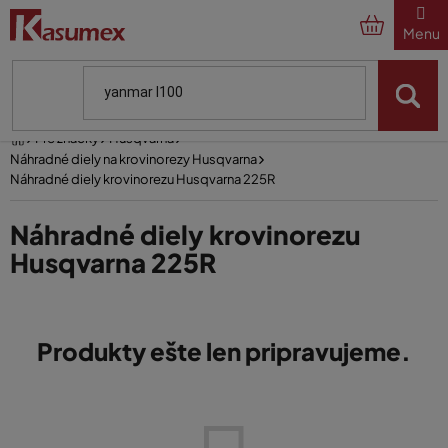
Prejsť
na
obsah
Domov
Pre značky
Husqvarna
Náhradné diely na krovinorezy Husqvarna
Náhradné diely krovinorezu Husqvarna 225R
Náhradné diely krovinorezu
Husqvarna 225R
Produkty ešte len pripravujeme.