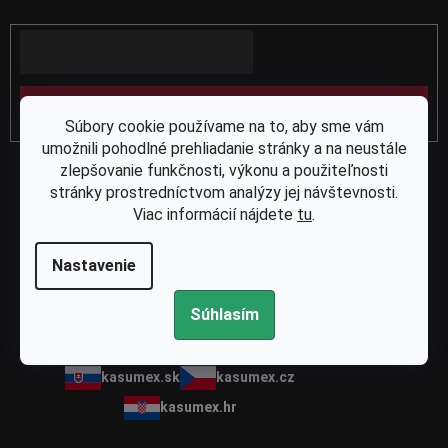
produktoch na našom e-shope.
t
Email
i
e
PRIHLÁSIŤ SA
Súbory cookie používame na to, aby sme vám
umožnili pohodlné prehliadanie stránky a na neustále
zlepšovanie funkčnosti, výkonu a použiteľnosti
stránky prostredníctvom analýzy jej návštevnosti.
Viac informácií nájdete
tu
.
Nastavenie
Spoločnosť Kasumex je vaším spoľahlivým partnerom pre
náhradné diely na píly, krovinorezy, kosačky a ďalšiu záhradnú a
Súhlasím
lesnú techniku.
kasumex.sk
kasumex.cz
kasumex.hr