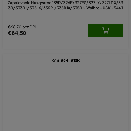
Zapalovanie Husqvarna 135R/ 326E/ 327ES/ 327LX/ 327LDX/ 33
3R/ 333RJ / 335LX/ 335RJ/ 335RJX/ 535RJ ( Walbro - USA) (544 1
€68,70 bez DPH
€84,50
Kód:
594-513K