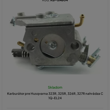
Kód:
KB-GA604
Priemerné
hodnotenie
Skladom
produktu
Karburátor pre Husqvarna 323R, 325R, 326R, 327R nahrádza C
je
1Q-EL24
5,0
z
5