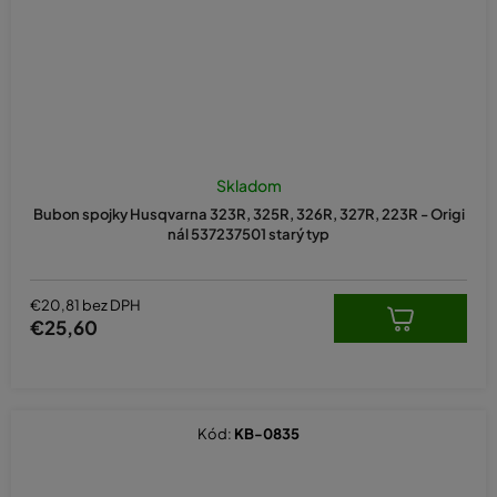
Skladom
Bubon spojky Husqvarna 323R, 325R, 326R, 327R, 223R - Origi
nál 537237501 starý typ
€20,81 bez DPH
€25,60
Kód:
KB-0835