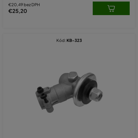
hviezdičiek.
€20,49 bez DPH
€25,20
Kód:
KB-323