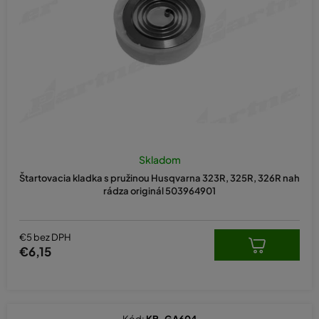
o
d
u
k
t
o
v
Skladom
Štartovacia kladka s pružinou Husqvarna 323R, 325R, 326R nah
rádza originál 503964901
€5 bez DPH
€6,15