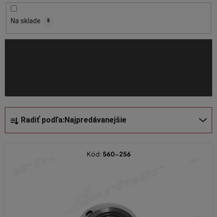
r
o
Na sklade
8
d
u
k
t
o
v
R
Radiť podľa:
Najpredávanejšie
a
d
e
Kód:
560-256
n
i
e
p
r