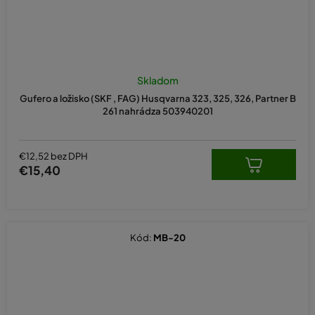
Skladom
Gufero a ložisko (SKF , FAG) Husqvarna 323, 325, 326, Partner B
261 nahrádza 503940201
€12,52 bez DPH
€15,40
Kód:
MB-20