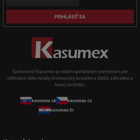
v
e
ý
p
PRIHLÁSIŤ SA
i
s
u
Spoločnosť Kasumex je vaším spoľahlivým partnerom pre
náhradné diely na píly, krovinorezy, kosačky a ďalšiu záhradnú a
lesnú techniku.
kasumex.sk
kasumex.cz
kasumex.hr