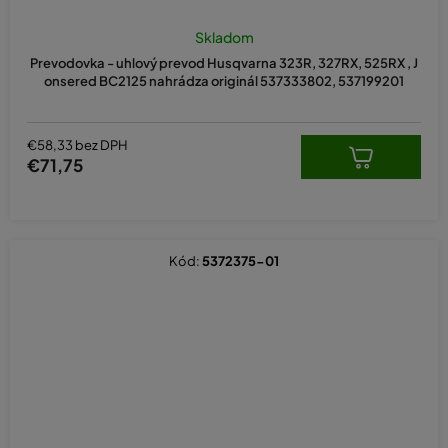
Skladom
Prevodovka - uhlový prevod Husqvarna 323R, 327RX, 525RX , J
onsered BC2125 nahrádza originál 537333802, 537199201
€58,33 bez DPH
€71,75
Kód:
5372375-01