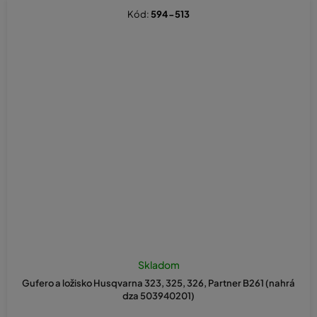
Kód:
594-513
Skladom
Gufero a ložisko Husqvarna 323, 325, 326, Partner B261 (nahrá
dza 503940201)