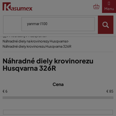
Prejsť
na
obsah
Domov
Pre značky
Husqvarna
Náhradné diely na krovinorezy Husqvarna
Náhradné diely krovinorezu Husqvarna 326R
Náhradné diely krovinorezu
Husqvarna 326R
V
Cena
ý
p
€
6
€
85
i
s
p