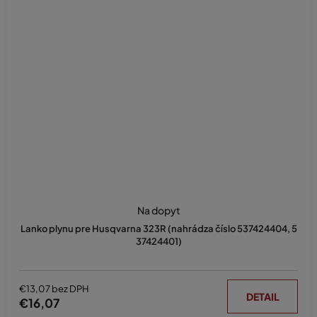
Na dopyt
Lanko plynu pre Husqvarna 323R (nahrádza číslo 537424404, 5
37424401)
€13,07 bez DPH
DETAIL
€16,07