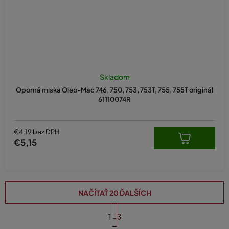
Skladom
Oporná miska Oleo-Mac 746, 750, 753, 753T, 755, 755T originál
61110074R
€4,19 bez DPH
€5,15
NAČÍTAŤ 20 ĎALŠÍCH
S
t
1
3
O
r