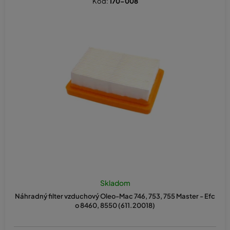
Kód:
170-008
n
i
e
p
r
o
d
u
k
t
o
v
Skladom
Náhradný filter vzduchový Oleo-Mac 746, 753, 755 Master - Efc
o 8460, 8550 (611.20018)