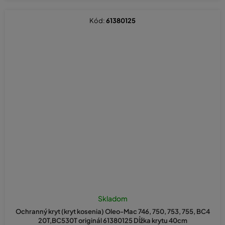
Kód:
61380125
Skladom
Ochranný kryt (kryt kosenia) Oleo-Mac 746, 750, 753, 755, BC4
20T,BC530T originál 61380125 Dĺžka krytu 40cm