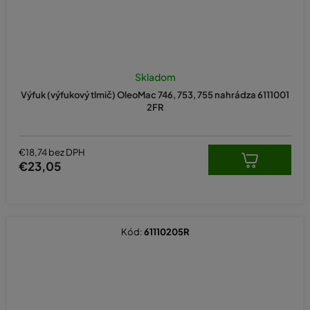
Skladom
Výfuk (výfukový tlmič) OleoMac 746, 753, 755 nahrádza 6111001
2FR
€18,74 bez DPH
€23,05
Kód:
61110205R