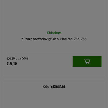
Skladom
púzdro prevodovky Oleo-Mac 746, 753, 755
€4,19 bez DPH
€5,15
Kód:
61380126