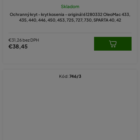
Skladom
Ochranný kryt - kryt kosenia - originál 61280332 OleoMac 433,
435, 440, 446, 450, 453, 725, 727, 730, SPARTA 40, 42
€31,26 bez DPH
€38,45
Kód:
746/3