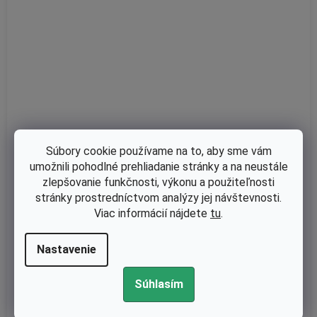
Súbory cookie používame na to, aby sme vám
umožnili pohodlné prehliadanie stránky a na neustále
zlepšovanie funkčnosti, výkonu a použiteľnosti
stránky prostredníctvom analýzy jej návštevnosti.
Priemerné
Viac informácií nájdete
tu
.
hodnotenie
Skladom
produktu
Zapalovanie OleoMac 746T, 746T, 750T, 753T, 755T - originál 419
Nastavenie
je
6142R
5,0
z
Súhlasím
5
hviezdičiek.
€41,14 bez DPH
€50,60