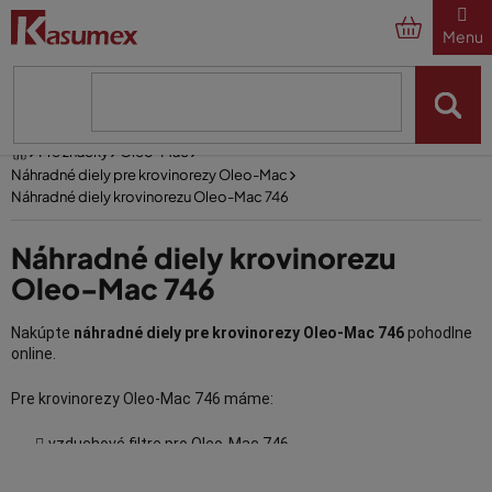
Prejsť
na
obsah
Domov
Pre značky
Oleo-Mac
Náhradné diely pre krovinorezy Oleo-Mac
Náhradné diely krovinorezu Oleo-Mac 746
Náhradné diely krovinorezu
Oleo-Mac 746
Nakúpte
náhradné diely pre krovinorezy Oleo-Mac 746
pohodlne
online.
Pre krovinorezy Oleo-Mac 746 máme:
vzduchové filtre pro Oleo-Mac 746
prievodovky pre Oleo-Mac 746,
V
spojky pro Oleo-Mac 746