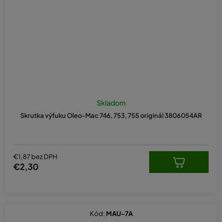
Skladom
Skrutka výfuku Oleo-Mac 746, 753, 755 originál 3806054AR
€1,87 bez DPH
€2,30
Kód:
MAU-7A