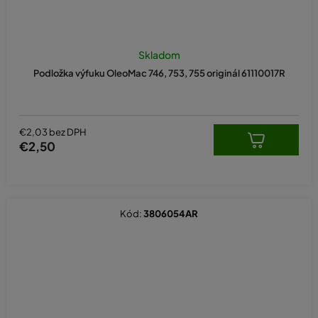
Skladom
Podložka výfuku OleoMac 746, 753, 755 originál 61110017R
€2,03 bez DPH
€2,50
Kód:
3806054AR