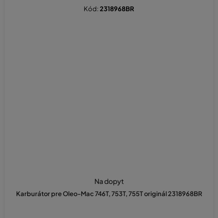
Kód:
2318968BR
Na dopyt
Karburátor pre Oleo-Mac 746T, 753T, 755T originál 2318968BR