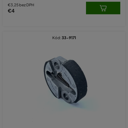
€3,25 bez DPH
€4
Kód:
33-9171