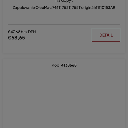
Na dopyt
Zapalovanie OleoMac 746T, 753T, 755T originál 61110153AR
€47,68 bez DPH
DETAIL
€58,65
Kód:
4138668