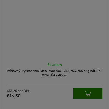
Skladom
Prídavný kryt kosenia Oleo-Mac 740T, 746,753, 755 originál 6138
0126 dĺžka 40cm
€13,25 bez DPH
€16,30