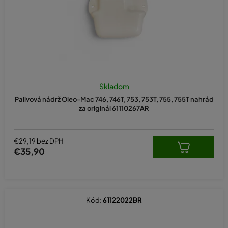
Skladom
Palivová nádrž Oleo-Mac 746, 746T, 753, 753T, 755, 755T nahrád
za originál 61110267AR
€29,19 bez DPH
€35,90
Kód:
61122022BR