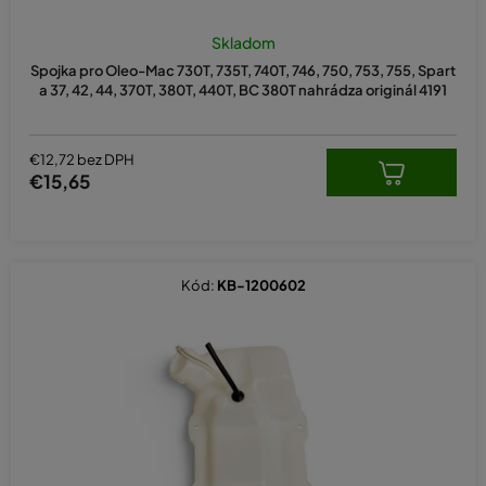
Priemerné
hodnotenie
Skladom
produktu
Spojka pro Oleo-Mac 730T, 735T, 740T, 746, 750, 753, 755, Spart
je
a 37, 42, 44, 370T, 380T, 440T, BC 380T nahrádza originál 4191
5,0
z
5
hviezdičiek.
€12,72 bez DPH
€15,65
Kód:
KB-1200602