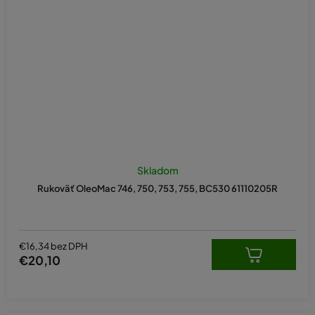
Priemerné
hodnotenie
Skladom
produktu
Rukoväť OleoMac 746, 750, 753, 755, BC530 61110205R
je
5,0
z
5
hviezdičiek.
€16,34 bez DPH
€20,10