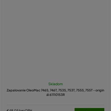
Skladom
Zapalovanie OleoMac 746S, 746T, 753S, 753T, 755S, 755T - origin
ál 61110153R
€48,05 bez DPH