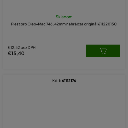
Skladom
Piest pro Oleo-Mac 746, 42mm nahrádza originál 61122015C
€12,52 bez DPH
€15,40
Kód:
61112176