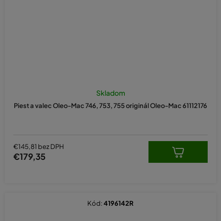
Skladom
Piest a valec Oleo-Mac 746, 753, 755 originál Oleo-Mac 61112176
€145,81 bez DPH
€179,35
Kód:
4196142R