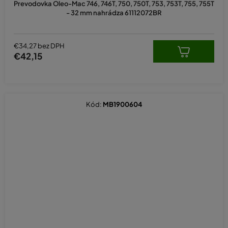
Prevodovka Oleo-Mac 746, 746T, 750, 750T, 753, 753T, 755, 755T
- 32 mm nahrádza 61112072BR
€34,27 bez DPH
€42,15
Kód:
MB1900604