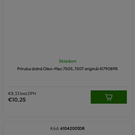
Skladom
Príruba dolná Oleo-Mac 750S, 750T originál 4179089R
€8,33 bez DPH
€10,25
Kód:
61042001DR