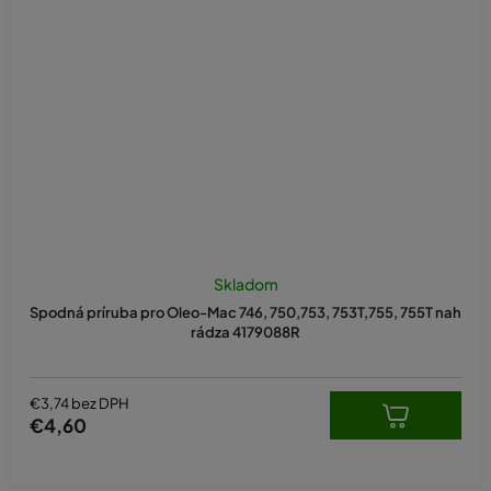
Priemerné
hodnotenie
Skladom
produktu
Spodná príruba pro Oleo-Mac 746, 750,753, 753T,755, 755T nah
je
rádza 4179088R
5,0
z
5
hviezdičiek.
€3,74 bez DPH
€4,60