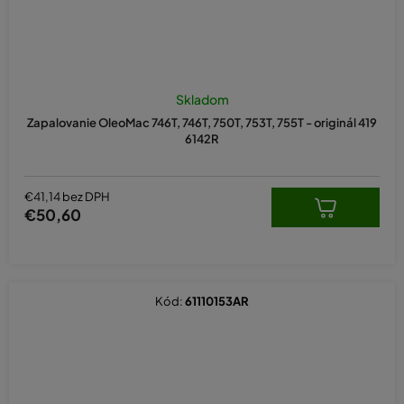
Priemerné
hodnotenie
Skladom
produktu
Zapalovanie OleoMac 746T, 746T, 750T, 753T, 755T - originál 419
je
6142R
5,0
z
5
hviezdičiek.
€41,14 bez DPH
€50,60
Kód:
61110153AR