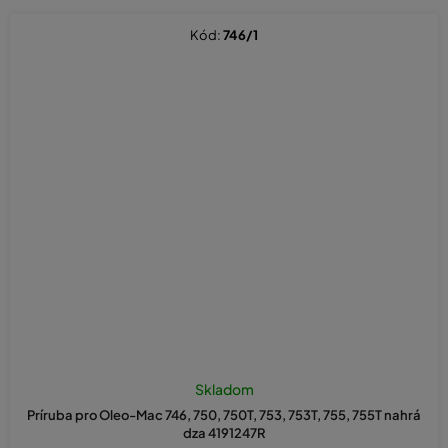
Kód:
746/1
Priemerné
hodnotenie
Skladom
produktu
Príruba pro Oleo-Mac 746, 750, 750T, 753, 753T, 755, 755T nahrá
je
dza 4191247R
5,0