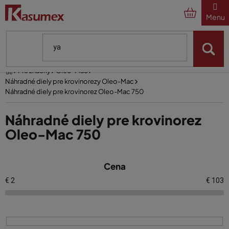
Prejsť
na
obsah
Domov
Pre značky
Oleo-Mac
Náhradné diely pre krovinorezy Oleo-Mac
Náhradné diely pre krovinorez Oleo-Mac 750
Náhradné diely pre krovinorez
Oleo-Mac 750
V
Cena
ý
p
€
2
€
103
i
s
p