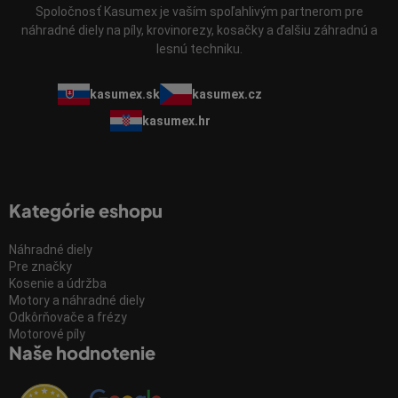
Spoločnosť Kasumex je vaším spoľahlivým partnerom pre
náhradné diely na píly, krovinorezy, kosačky a ďalšiu záhradnú a
lesnú techniku.
kasumex.sk
kasumex.cz
kasumex.hr
Kategórie eshopu
Náhradné diely
Pre značky
Kosenie a údržba
Motory a náhradné diely
Odkôrňovače a frézy
Motorové píly
Naše hodnotenie