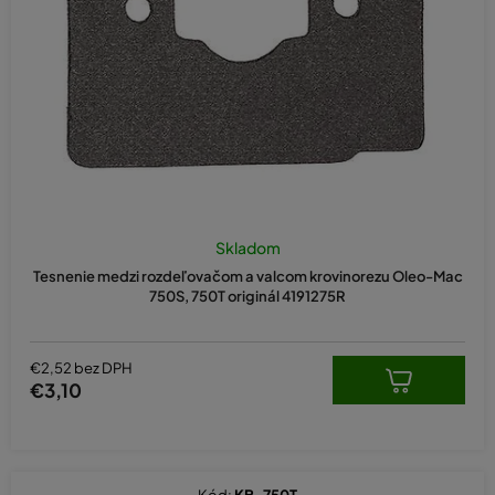
o
d
u
k
t
o
v
Skladom
Tesnenie medzi rozdeľovačom a valcom krovinorezu Oleo-Mac
750S, 750T originál 4191275R
€2,52 bez DPH
€3,10