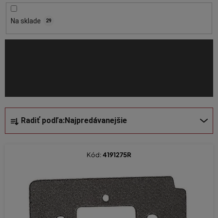
r
o
Na sklade
29
d
u
k
t
o
v
R
Radiť podľa:
Najpredávanejšie
a
d
e
Kód:
4191275R
n
i
e
p
r