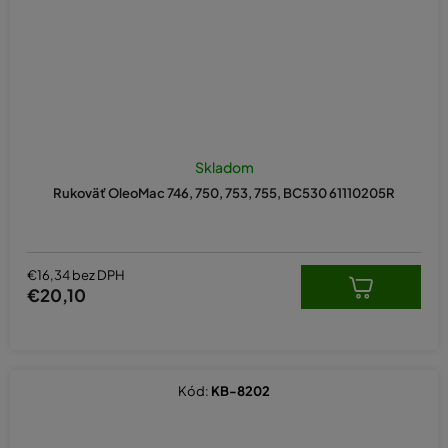
Priemerné
hodnotenie
Skladom
produktu
Rukoväť OleoMac 746, 750, 753, 755, BC530 61110205R
je
5,0
z
5
hviezdičiek.
€16,34 bez DPH
€20,10
Kód:
KB-8202