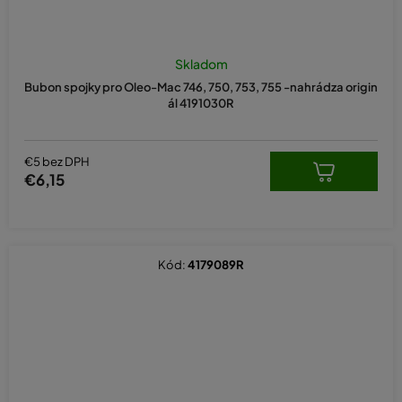
Skladom
Bubon spojky pro Oleo-Mac 746, 750, 753, 755 -nahrádza origin
ál 4191030R
€5 bez DPH
€6,15
Kód:
4179089R