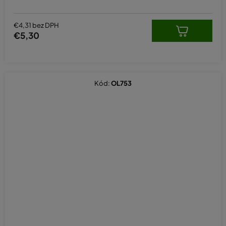
z
5
hviezdičiek.
€4,31 bez DPH
€5,30
Kód:
OL753