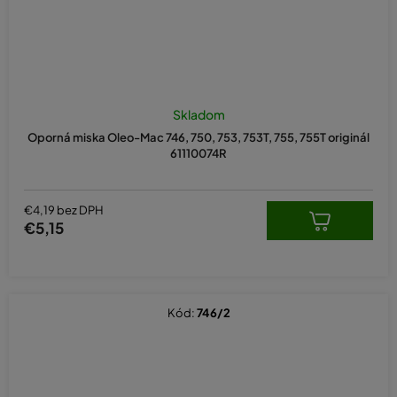
Skladom
Oporná miska Oleo-Mac 746, 750, 753, 753T, 755, 755T originál
61110074R
€4,19 bez DPH
€5,15
Kód:
746/2