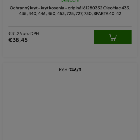
Ochranný kryt - kryt kosenia - originál 61280332 OleoMac 433,
435, 440, 446, 450, 453, 725, 727, 730, SPARTA 40, 42
€31,26 bez DPH
€38,45
Kód:
746/3