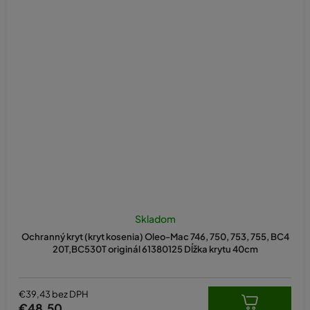
Skladom
Ochranný kryt (kryt kosenia) Oleo-Mac 746, 750, 753, 755, BC4
20T,BC530T originál 61380125 Dĺžka krytu 40cm
€39,43 bez DPH
€48,50