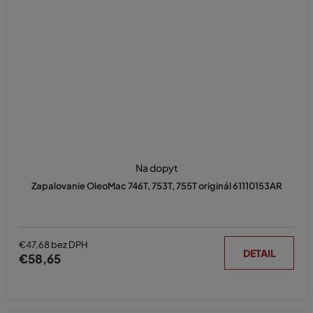
Na dopyt
Zapalovanie OleoMac 746T, 753T, 755T originál 61110153AR
€47,68 bez DPH
DETAIL
€58,65