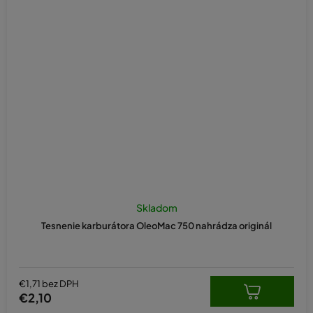
Skladom
Tesnenie karburátora OleoMac 750 nahrádza originál
€1,71 bez DPH
€2,10