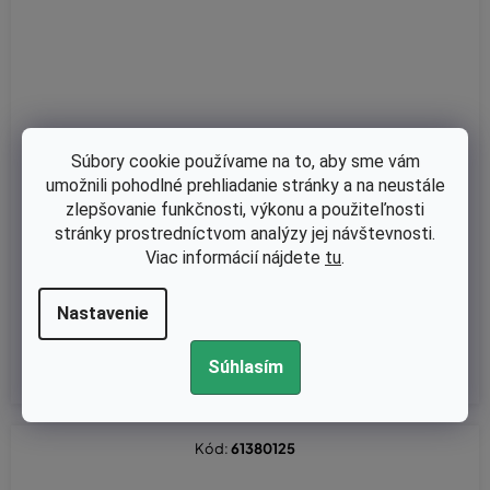
Súbory cookie používame na to, aby sme vám
umožnili pohodlné prehliadanie stránky a na neustále
Skladom
zlepšovanie funkčnosti, výkonu a použiteľnosti
stránky prostredníctvom analýzy jej návštevnosti.
Prídavný kryt kosenia Oleo-Mac 740T, 746,753, 755 originál 6138
0126 dĺžka 40cm
Viac informácií nájdete
tu
.
Nastavenie
€13,25 bez DPH
€16,30
Súhlasím
Kód:
61380125