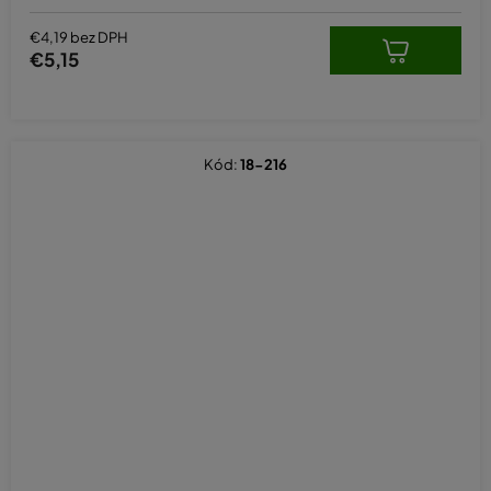
€4,19 bez DPH
€5,15
Kód:
18-216