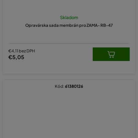
Skladom
Opravárska sada membrán pro ZAMA- RB-47
€4,11 bez DPH
€5,05
Kód:
61380126