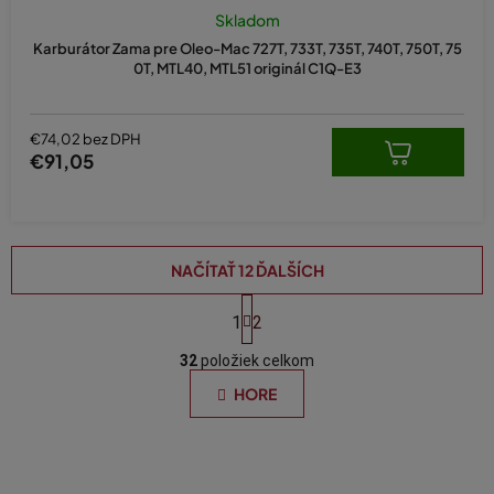
Skladom
Karburátor Zama pre Oleo-Mac 727T, 733T, 735T, 740T, 750T, 75
0T, MTL40, MTL51 originál C1Q-E3
€74,02 bez DPH
€91,05
NAČÍTAŤ 12 ĎALŠÍCH
S
t
1
2
O
r
á
32
položiek celkom
v
n
l
HORE
k
á
o
d
v
a
a
n
c