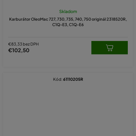
Skladom
Karburátor OleoMac 727, 730, 735, 740, 750 originál 2318520R,
C1Q-E3, C1Q-E6
€83,33 bez DPH
€102,50
Kód:
61110205R