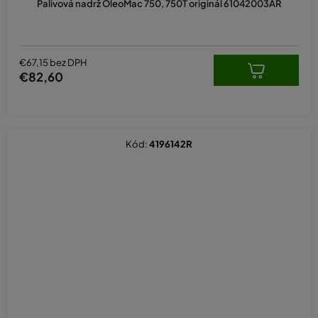
Palivová nadrž OleoMac 750, 750T originál 61042003AR
€67,15 bez DPH
€82,60
Kód:
4196142R