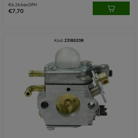
€6,26 bez DPH
€7,70
Kód:
2318520R