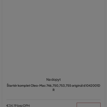
Na dopyt
Štartér komplet Oleo-Mac 746,750,753,755 originál 61042001D
R
€34,19 bez DPH