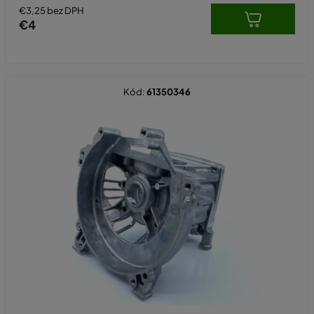
hviezdičiek.
€3,25 bez DPH
€4
Kód:
61350346