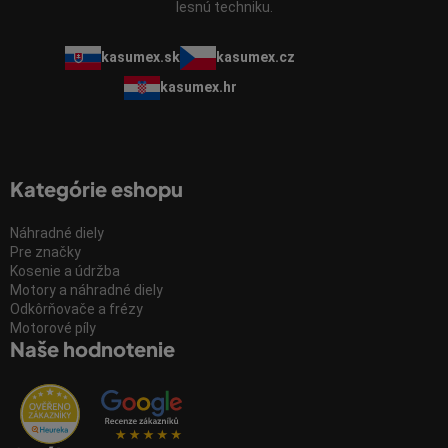
lesnú techniku.
kasumex.sk
kasumex.cz
kasumex.hr
Kategórie eshopu
Náhradné diely
Pre značky
Kosenie a údržba
Motory a náhradné diely
Odkôrňovače a frézy
Motorové píly
Naše hodnotenie