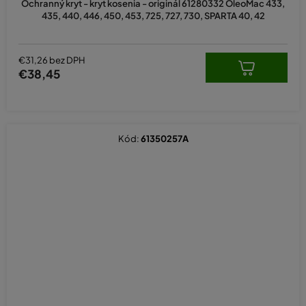
Ochranný kryt - kryt kosenia - originál 61280332 OleoMac 433,
435, 440, 446, 450, 453, 725, 727, 730, SPARTA 40, 42
€31,26 bez DPH
€38,45
Kód:
61350257A