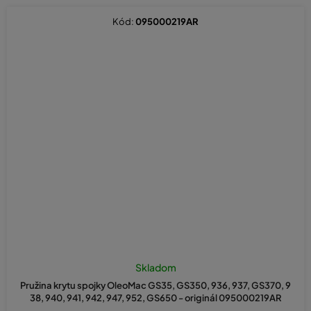
Kód:
095000219AR
Skladom
Pružina krytu spojky OleoMac GS35, GS350, 936, 937, GS370, 9
38, 940, 941, 942, 947, 952, GS650 - originál 095000219AR