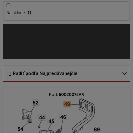
r
o
Na sklade
55
d
u
k
t
o
v
R
Radiť podľa:
Najpredávanejšie
a
d
e
Kód:
50020075AR
n
i
e
p
r