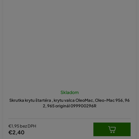
Skladom
Skrutka krytu štartéra , krytu valca OleoMac, Oleo-Mac 956, 96
2, 965 originál 099900296R
€1,95 bez DPH
€2,40