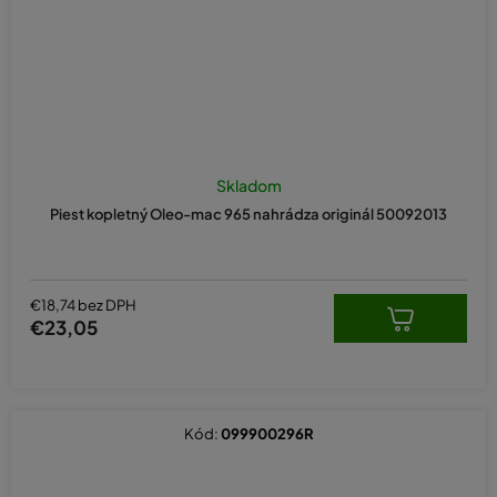
Skladom
Piest kopletný Oleo-mac 965 nahrádza originál 50092013
€18,74 bez DPH
€23,05
Kód:
099900296R