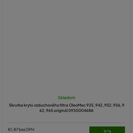
Skladom
Skrutka krytu vzduchového filtra OleoMac 935, 942, 952, 956, 9
62, 965 originál 093000468A
€1,87 bez DPH