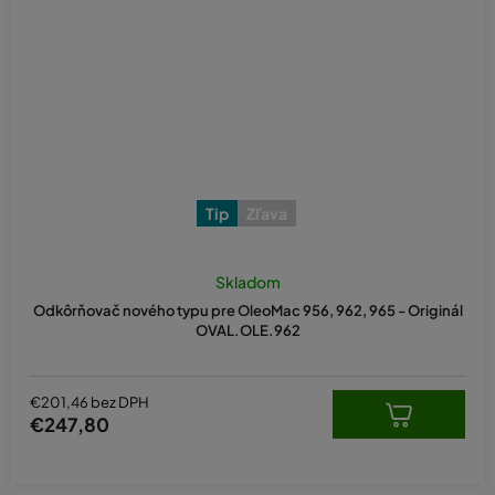
Tip
Zľava
Skladom
Odkôrňovač nového typu pre OleoMac 956, 962, 965 - Originál
OVAL.OLE.962
€201,46 bez DPH
€247,80