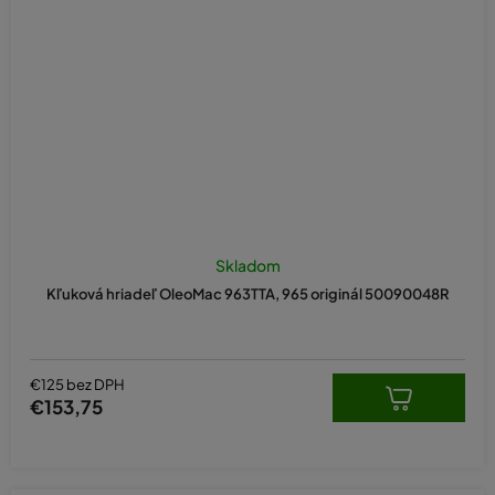
Skladom
Kľuková hriadeľ OleoMac 963TTA, 965 originál 50090048R
€125 bez DPH
€153,75