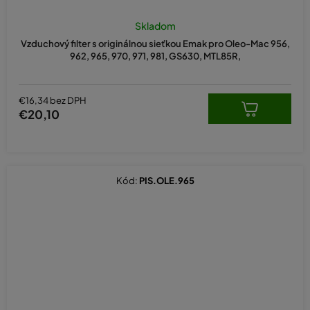
Skladom
Vzduchový filter s originálnou sieťkou Emak pro Oleo-Mac 956,
962, 965, 970, 971, 981, GS630, MTL85R,
€16,34 bez DPH
€20,10
Kód:
PIS.OLE.965