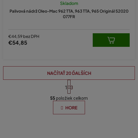
Skladom
Palivová nádrž Oleo-Mac 962 TTA, 963 TTA, 965 Originál 52020
077FR
€44,59 bez DPH
€54,85
NAČÍTAŤ 20 ĎALŠÍCH
S
t
1
3
O
r
á
55
položiek celkom
v
n
l
HORE
k
á
o
d
v
a
a
n
c
i