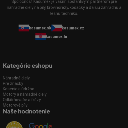
Spoločnosť Kasumex je vaším spoľahlivým partnerom pre
náhradné diely na píly, krovinorezy, kosačky a ďalšiu záhradnú a
lesnú techniku.
kasumex.sk
kasumex.cz
kasumex.hr
Kategórie eshopu
Náhradné diely
Pre značky
Kosenie a údržba
Motory a náhradné diely
Odkôrňovače a frézy
Motorové píly
Naše hodnotenie