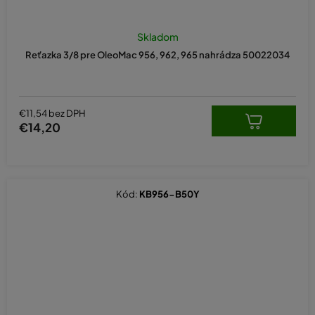
Skladom
Reťazka 3/8 pre OleoMac 956, 962, 965 nahrádza 50022034
€11,54 bez DPH
€14,20
Kód:
KB956-B50Y