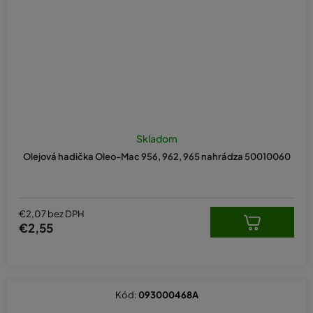
Skladom
Olejová hadička Oleo-Mac 956, 962, 965 nahrádza 50010060
€2,07 bez DPH
€2,55
Kód:
093000468A