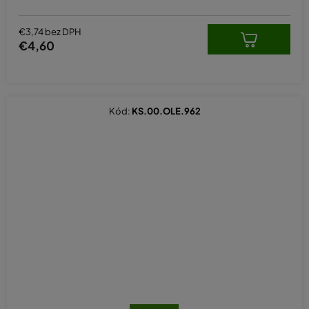
€3,74 bez DPH
€4,60
Kód:
KS.00.OLE.962