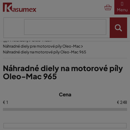
Prejsť
na
obsah
Domov
Pre značky
Oleo-Mac
Náhradné diely pre motorové píly Oleo-Mac
Náhradné diely na motorové píly Oleo-Mac 965
Náhradné diely na motorové píly
Oleo-Mac 965
V
Cena
ý
p
€
1
€
248
i
s
p