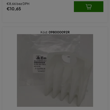
€8,66 bez DPH
€10,65
Kód:
098000092R