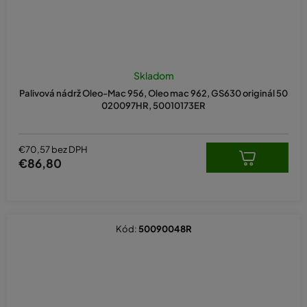
Skladom
Palivová nádrž Oleo-Mac 956, Oleo mac 962, GS630 originál 50
020097HR, 50010173ER
€70,57 bez DPH
€86,80
Kód:
50090048R