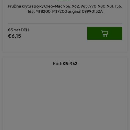
Pružina krytu spojky Oleo-Mac 956, 962, 965, 970, 980, 981, 156,
165, MT8200, MT7200 originál 09990152A
€5 bez DPH
€6,15
Kód:
KB-962