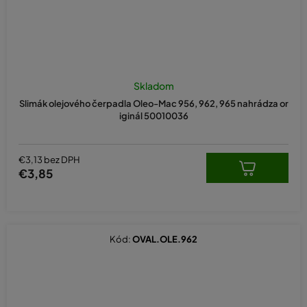
Skladom
Slimák olejového čerpadla Oleo-Mac 956, 962, 965 nahrádza or
iginál 50010036
€3,13 bez DPH
€3,85
Kód:
OVAL.OLE.962