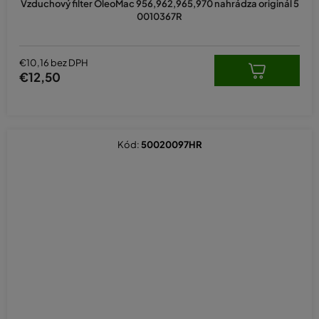
Vzduchový filter OleoMac 956,962,965,970 nahrádza originál 5
0010367R
€10,16 bez DPH
€12,50
Kód:
50020097HR