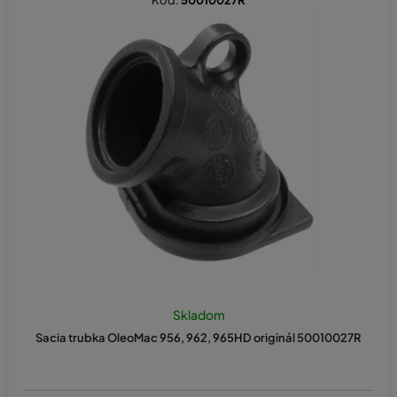
Kód:
50010027R
Skladom
Sacia trubka OleoMac 956, 962, 965HD originál 50010027R