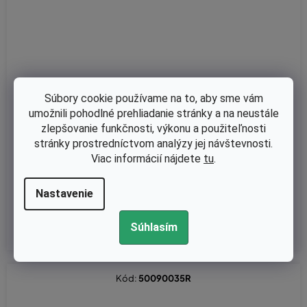
Súbory cookie používame na to, aby sme vám
umožnili pohodlné prehliadanie stránky a na neustále
Skladom
zlepšovanie funkčnosti, výkonu a použiteľnosti
stránky prostredníctvom analýzy jej návštevnosti.
Karburátor OleoMac 956, 962, 965 nahrádza originál
Viac informácií nájdete
tu
.
Nastavenie
€33,21 bez DPH
€40,85
Súhlasím
Kód:
50090035R