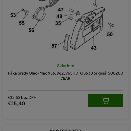
o
d
u
k
t
o
v
Skladom
Páka brzdy Oleo-Mac 956, 962, 965HD, GS630 originál 500200
75AR
€12,52 bez DPH
€15,40