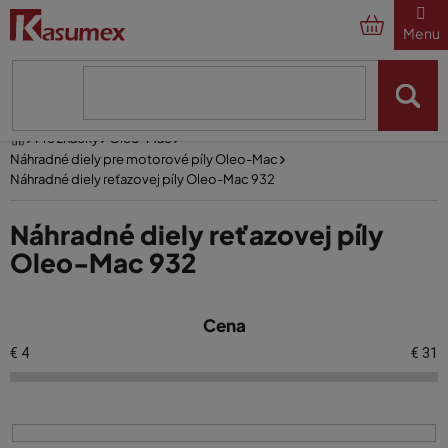
Prejsť
na
obsah
Domov
Pre značky
Oleo-Mac
Náhradné diely pre motorové píly Oleo-Mac
Náhradné diely reťazovej píly Oleo-Mac 932
Náhradné diely reťazovej píly
Oleo-Mac 932
V
Cena
ý
p
€
4
€
31
i
s
p