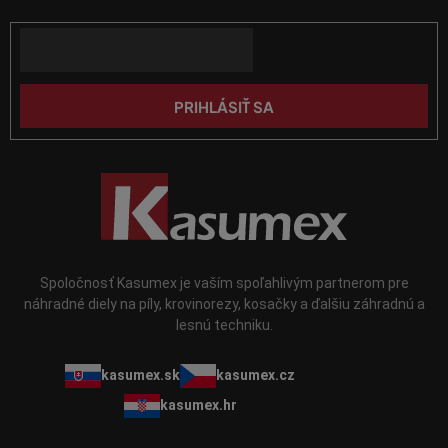
produktoch na našom e-shope.
k
t
y
Email
i
v
e
ý
p
PRIHLÁSIŤ SA
i
s
u
Spoločnosť Kasumex je vaším spoľahlivým partnerom pre
náhradné diely na píly, krovinorezy, kosačky a ďalšiu záhradnú a
lesnú techniku.
kasumex.sk
kasumex.cz
kasumex.hr