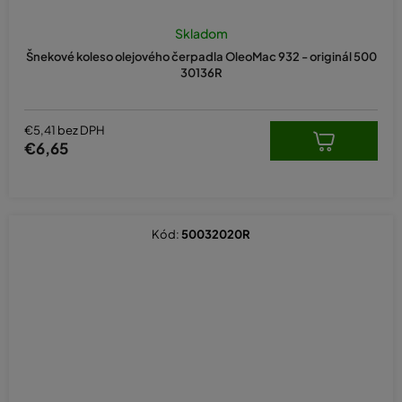
Skladom
Šnekové koleso olejového čerpadla OleoMac 932 - originál 500
30136R
€5,41 bez DPH
€6,65
Kód:
50032020R