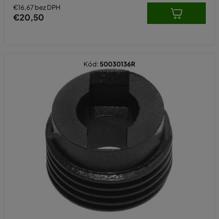
€16,67 bez DPH
€20,50
Kód:
50030136R