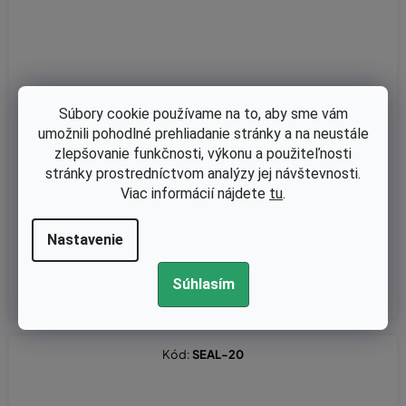
Súbory cookie používame na to, aby sme vám
umožnili pohodlné prehliadanie stránky a na neustále
Skladom
zlepšovanie funkčnosti, výkonu a použiteľnosti
stránky prostredníctvom analýzy jej návštevnosti.
Olejové čerpadlo OleoMac 932 originál 50032020R
Viac informácií nájdete
tu
.
Nastavenie
€22,20 bez DPH
€27,30
Súhlasím
Kód:
SEAL-20