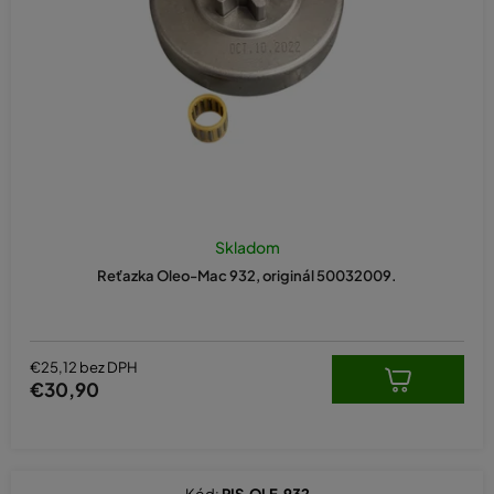
o
d
u
k
t
o
v
Skladom
Reťazka Oleo-Mac 932, originál 50032009.
€25,12 bez DPH
€30,90