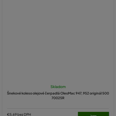
Skladom
Šnekové koleso olejové čerpadlá OleoMac 947, 952 originál 500
70025R
€5,69 bez DPH