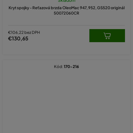
Skladom
Kryt spojky - Reťazová brzda OleoMac 947, 952, GS520 originál
50072060CR
€106,22 bez DPH
€130,65
Kód:
170-216