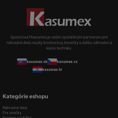
Spoločnosť Kasumex je vaším spoľahlivým partnerom pre
náhradné diely na píly, krovinorezy, kosačky a ďalšiu záhradnú a
lesnú techniku.
kasumex.sk
kasumex.cz
kasumex.hr
Kategórie eshopu
Náhradné diely
Pre značky
Kosenie a údržba