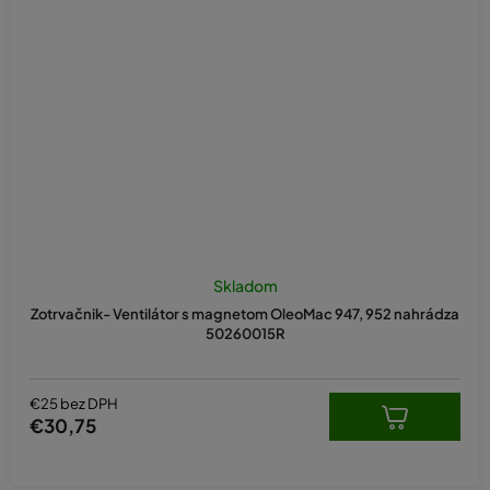
Skladom
Zotrvačnik- Ventilátor s magnetom OleoMac 947, 952 nahrádza
50260015R
€25 bez DPH
€30,75