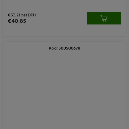
z
5
hviezdičiek.
€33,21 bez DPH
€40,85
Kód:
50050067R