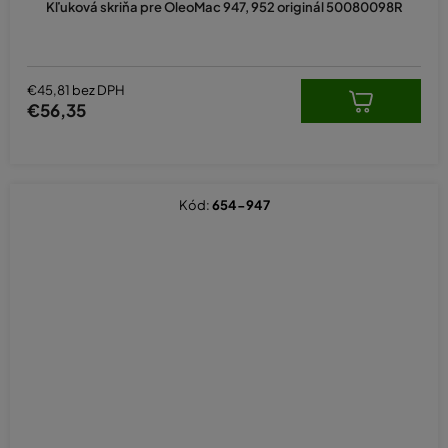
Kľuková skriňa pre OleoMac 947, 952 originál 50080098R
€45,81 bez DPH
€56,35
Kód:
654-947