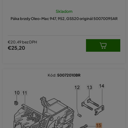
Skladom
Páka brzdy Oleo-Mac 947, 952, GS520 originál 50070095AR
€20,49 bez DPH
€25,20
Kód:
50072010BR