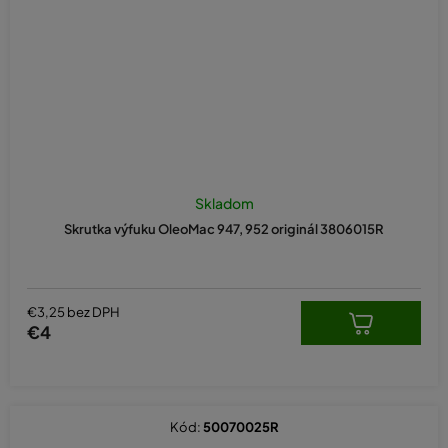
Skladom
Skrutka výfuku OleoMac 947, 952 originál 3806015R
€3,25 bez DPH
€4
Kód:
50070025R