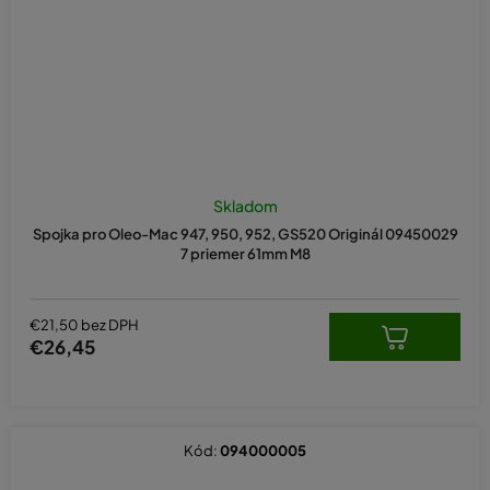
Skladom
Spojka pro Oleo-Mac 947, 950, 952, GS520 Originál 09450029
7 priemer 61mm M8
€21,50 bez DPH
€26,45
Kód:
094000005