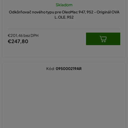
Skladom
Odkôrňovač nového typu pre OleoMac 947, 952 - Originál OVA
L.OLE.952
€201,46 bez DPH
€247,80
Kód:
095000219AR