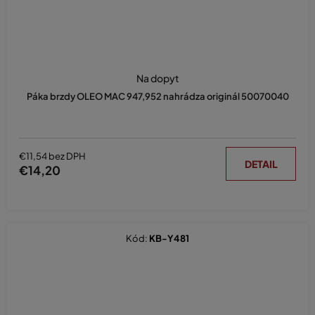
Priemerné
hodnotenie
Na dopyt
produktu
Páka brzdy OLEO MAC 947,952 nahrádza originál 50070040
je
5,0
z
5
hviezdičiek.
€11,54 bez DPH
DETAIL
€14,20
Kód:
KB-Y481