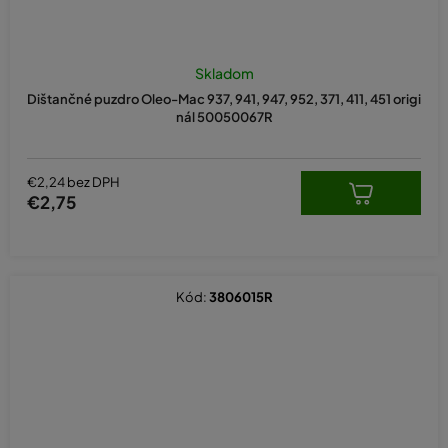
Skladom
Dištančné puzdro Oleo-Mac 937, 941, 947, 952, 371, 411, 451 origi
nál 50050067R
€2,24 bez DPH
€2,75
Kód:
3806015R