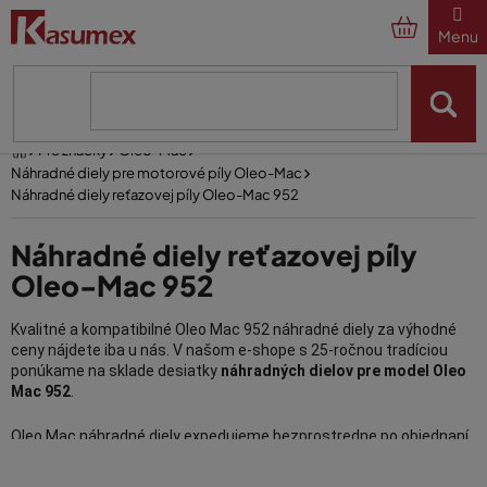
Prejsť
na
obsah
Domov
Pre značky
Oleo-Mac
Náhradné diely pre motorové píly Oleo-Mac
Náhradné diely reťazovej píly Oleo-Mac 952
Náhradné diely reťazovej píly
Oleo-Mac 952
Kvalitné a kompatibilné Oleo Mac 952 náhradné diely za výhodné
ceny nájdete iba u nás. V našom e-shope s 25-ročnou tradíciou
ponúkame na sklade desiatky
náhradných dielov pre model Oleo
Mac 952
.
Oleo Mac náhradné diely expedujeme bezprostredne po objednaní
a navyše zasielame informačné SMS o priebehu objednávky.
V