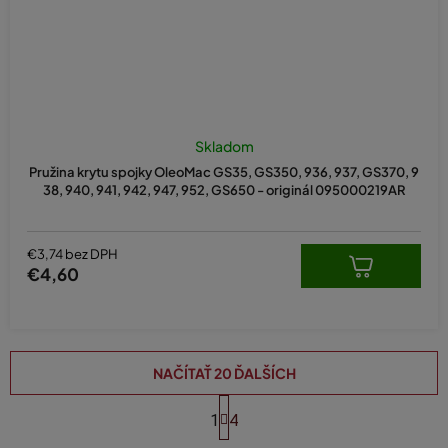
Skladom
Pružina krytu spojky OleoMac GS35, GS350, 936, 937, GS370, 9
38, 940, 941, 942, 947, 952, GS650 - originál 095000219AR
€3,74 bez DPH
€4,60
NAČÍTAŤ 20 ĎALŠÍCH
S
t
1
4
O
r