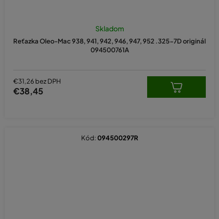
Skladom
Reťazka Oleo-Mac 938, 941, 942, 946, 947, 952 .325-7D originál
094500761A
€31,26 bez DPH
€38,45
Kód:
094500297R