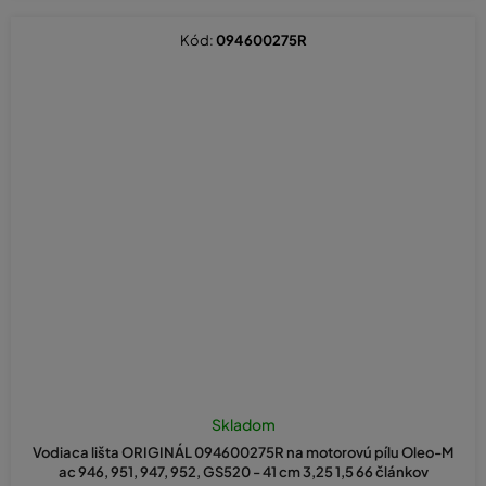
Kód:
094600275R
Priemerné
hodnotenie
Skladom
produktu
Vodiaca lišta ORIGINÁL 094600275R na motorovú pílu Oleo-M
je
ac 946, 951, 947, 952, GS520 - 41 cm 3,25 1,5 66 článkov
5,0