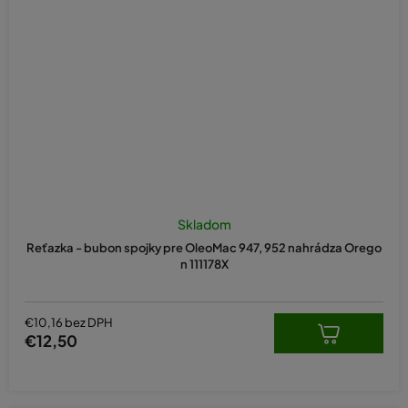
Skladom
Reťazka - bubon spojky pre OleoMac 947, 952 nahrádza Orego
n 111178X
€10,16 bez DPH
€12,50