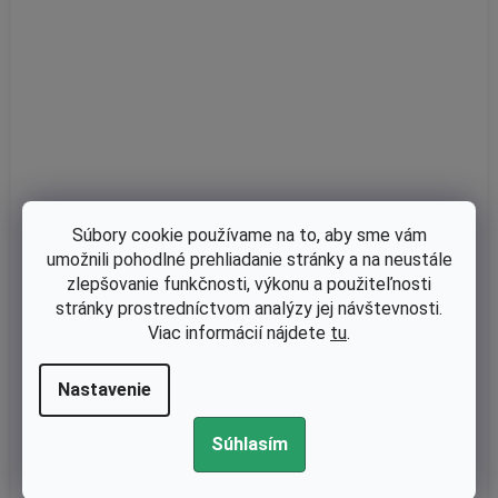
Súbory cookie používame na to, aby sme vám
umožnili pohodlné prehliadanie stránky a na neustále
zlepšovanie funkčnosti, výkonu a použiteľnosti
stránky prostredníctvom analýzy jej návštevnosti.
Viac informácií nájdete
tu
.
Skladom
Ložisko piestneho čapu Oleo-Mac 938, 941, 942, 946, 947, 951,
Nastavenie
952, GS520 originál 0946000005
Súhlasím
€10,24 bez DPH
€12,60