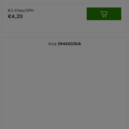
€3,41 bez DPH
€4,20
Kód:
094500761A