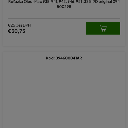
Reťazka Oleo-Mac 938, 941, 942, 946, 951 .325-7D originál 094
500298
€25 bez DPH
€30,75
Kód:
094600041AR