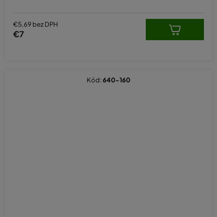
€5,69 bez DPH
€7
Kód:
640-160