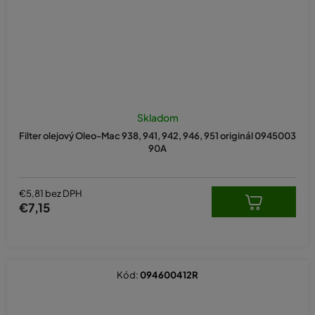
Priemerné
hodnotenie
Skladom
produktu
Filter olejový Oleo-Mac 938, 941, 942, 946, 951 originál 0945003
je
90A
5,0
z
5
hviezdičiek.
€5,81 bez DPH
€7,15
Kód:
094600412R