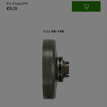
€4,19 bez DPH
€5,15
Kód:
KB-Y48