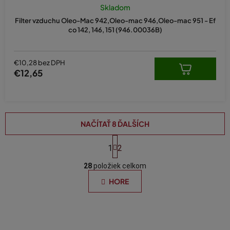
Skladom
Filter vzduchu Oleo-Mac 942,Oleo-mac 946,Oleo-mac 951 - Ef
co 142, 146, 151 (946.00036B)
€10,28 bez DPH
€12,65
NAČÍTAŤ 8 ĎALŠÍCH
S
t
1
2
O
r
á
28
položiek celkom
v
n
l
HORE
k
á
o
d
v
a
a
n
c