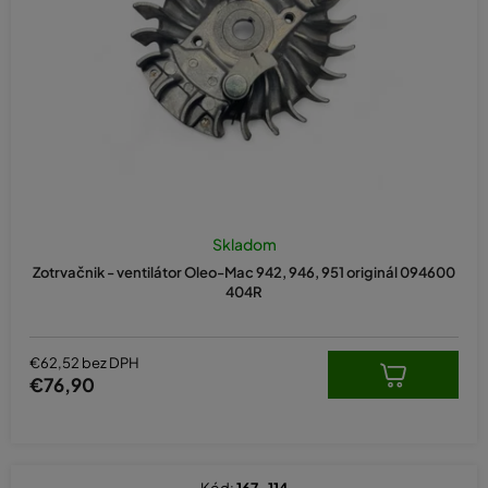
o
d
u
k
t
o
v
Skladom
Zotrvačnik - ventilátor Oleo-Mac 942, 946, 951 originál 094600
404R
€62,52 bez DPH
€76,90