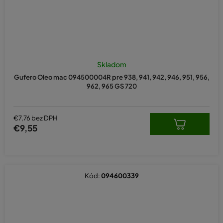
Skladom
Gufero Oleo mac 094500004R pre 938, 941, 942, 946, 951, 956,
962, 965 GS 720
€7,76 bez DPH
€9,55
Kód:
094600339