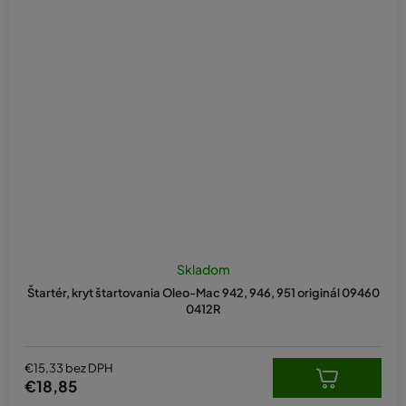
Skladom
Štartér, kryt štartovania Oleo-Mac 942, 946, 951 originál 09460
0412R
€15,33 bez DPH
€18,85