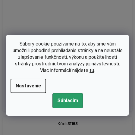
Súbory cookie používame na to, aby sme vám
umožnili pohodlné prehliadanie stránky a na neustále
Na dopyt
zlepšovanie funkčnosti, výkonu a použiteľnosti
Výfuk (výfukový tlmič) Oleo-Mac 938, 942, 946, 951 originál 094
stránky prostredníctvom analýzy jej návštevnosti.
600176
Viac informácií nájdete
tu
.
Nastavenie
€37,52 bez DPH
DETAIL
€46,15
Súhlasím
Kód:
31153