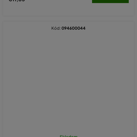
Kód:
094600044
Priemerné
hodnotenie
Skladom