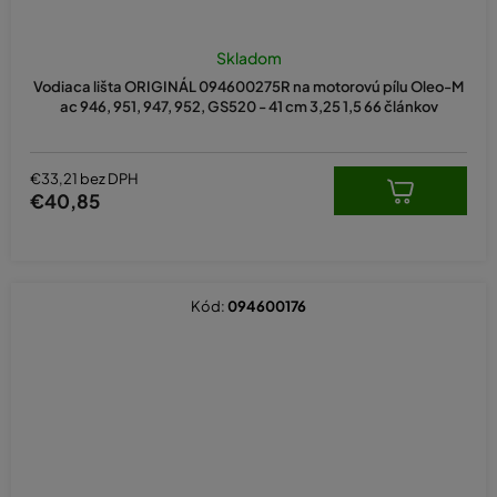
Priemerné
hodnotenie
Skladom
produktu
Vodiaca lišta ORIGINÁL 094600275R na motorovú pílu Oleo-M
je
ac 946, 951, 947, 952, GS520 - 41 cm 3,25 1,5 66 článkov
5,0
z
5
hviezdičiek.
€33,21 bez DPH
€40,85
Kód:
094600176