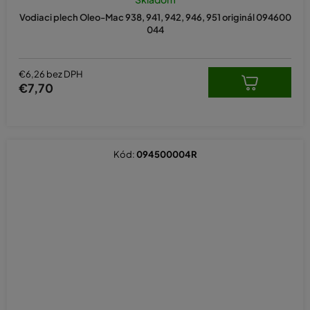
produktu
Vodiaci plech Oleo-Mac 938, 941, 942, 946, 951 originál 094600
je
044
5,0
z
5
hviezdičiek.
€6,26 bez DPH
€7,70
Kód:
094500004R