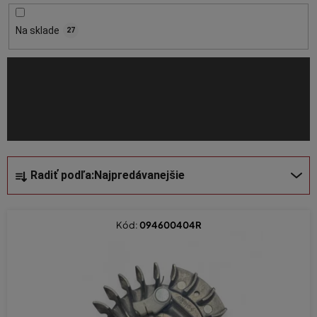
r
o
Na sklade
27
d
u
k
t
o
v
R
Radiť podľa:
Najpredávanejšie
a
d
e
Kód:
094600404R
n
i
e
p
r