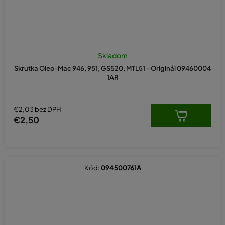
Skladom
Skrutka Oleo-Mac 946, 951, GS520, MTL51 - Originál 09460004
1AR
€2,03 bez DPH
€2,50
Kód:
094500761A