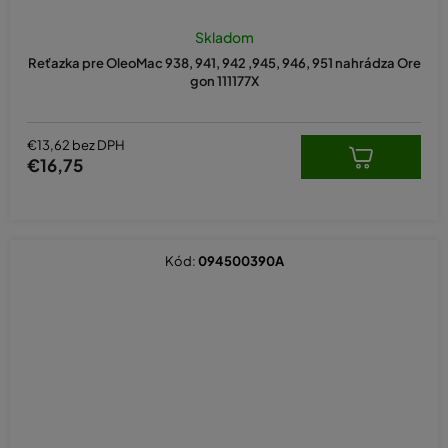
Skladom
Reťazka pre OleoMac 938, 941, 942 ,945, 946, 951 nahrádza Ore
gon 111177X
€13,62 bez DPH
€16,75
Kód:
094500390A