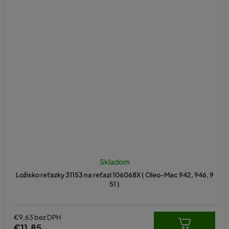
Skladom
Ložisko reťazky 31153 na reťazi 106068X ( Oleo-Mac 942, 946, 9
51 )
€9,63 bez DPH
€11,85