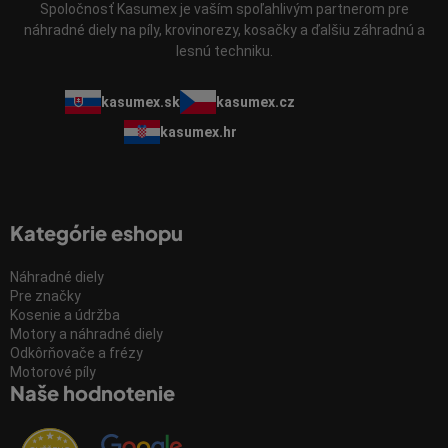
Spoločnosť Kasumex je vaším spoľahlivým partnerom pre
náhradné diely na píly, krovinorezy, kosačky a ďalšiu záhradnú a
lesnú techniku.
kasumex.sk
kasumex.cz
kasumex.hr
Kategórie eshopu
Náhradné diely
Pre značky
Kosenie a údržba
Motory a náhradné diely
Odkôrňovače a frézy
Motorové píly
Naše hodnotenie