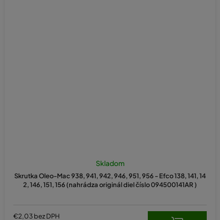
Skladom
Skrutka Oleo-Mac 938, 941, 942, 946, 951, 956 - Efco 138, 141, 14
2, 146, 151, 156 (nahrádza originál diel číslo 094500141AR )
€2,03 bez DPH