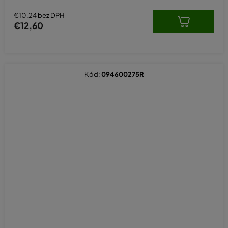
€10,24 bez DPH
€12,60
Kód:
094600275R