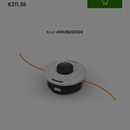
€211,55
Kód:
40028202302