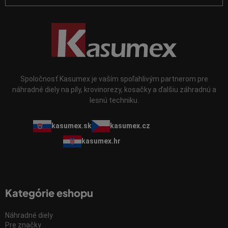
s
u
Spoločnosť Kasumex je vaším spoľahlivým partnerom pre
náhradné diely na píly, krovinorezy, kosačky a ďalšiu záhradnú a
lesnú techniku.
kasumex.sk
kasumex.cz
kasumex.hr
Kategórie eshopu
Náhradné diely
Pre značky