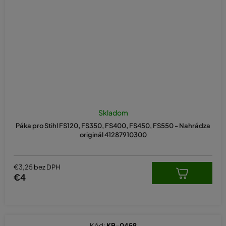
Skladom
Páka pro Stihl FS120, FS350, FS400, FS450, FS550 - Nahrádza
originál 41287910300
€3,25 bez DPH
€4
Kód:
KB-0459