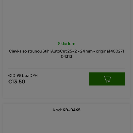
Skladom
Cievka so strunou Stihl AutoCut 25-2 - 24 mm - originál 400271
04313
€10,98 bez DPH
€13,50
Kód:
KB-0465