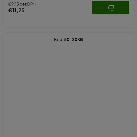
hviezdičiek.
€9,15 bez DPH
€11,25
Kód:
50-20KB