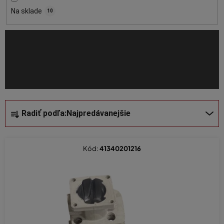
o
Na sklade
10
d
u
k
t
o
v
R
Radiť podľa:
Najpredávanejšie
a
d
e
Kód:
41340201216
n
i
e
p
r
o