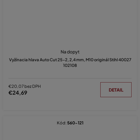
Na dopyt
Vyžínacia hlava Auto Cut 25-2, 2,4 mm, M10 originál Stihl 40027
102108
€20,07 bez DPH
DETAIL
€24,69
Kód:
560-121