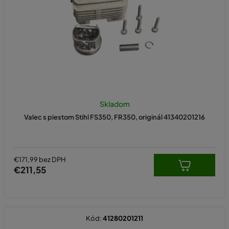
d
u
k
t
o
v
Skladom
Valec s piestom Stihl FS350, FR350, originál 41340201216
€171,99 bez DPH
€211,55
Kód:
41280201211