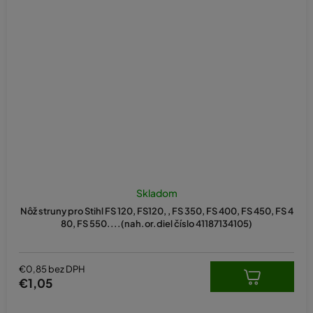
Skladom
Nôž struny pro Stihl FS 120, FS120, , FS 350, FS 400, FS 450, FS 4
80, FS 550....(nah.or.diel číslo 41187134105)
€0,85 bez DPH
€1,05