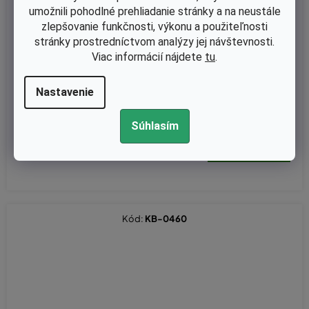
umožnili pohodlné prehliadanie stránky a na neustále
zlepšovanie funkčnosti, výkonu a použiteľnosti
stránky prostredníctvom analýzy jej návštevnosti.
Viac informácií nájdete
tu
.
Skladom
Plynová rukoväť kompletný pro Stihl FS120, FS350, FS400, FS4
Nastavenie
50, FS550 nahrádza 41287901309
Súhlasím
€8,33 bez DPH
€10,25
Kód:
KB-0460