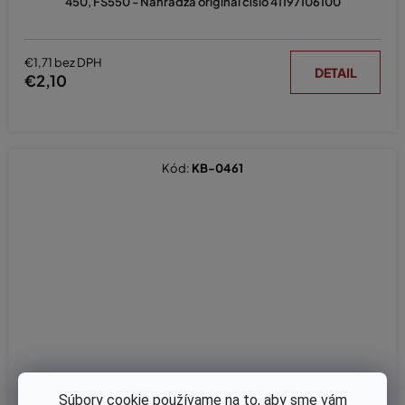
450, FS550 - Nahrádza originál číslo 41197106100
€1,71 bez DPH
DETAIL
€2,10
Kód:
KB-0461
Súbory cookie používame na to, aby sme vám