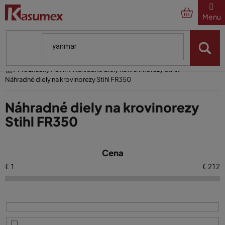
Prejsť
na
obsah
Domov
Pre značky
Stihl
Náhradné diely na krovinorezy Stihl
Náhradné diely na krovinorezy Stihl FR350
Náhradné diely na krovinorezy
Stihl FR350
V
Cena
ý
p
€
1
€
212
i
s
p
r