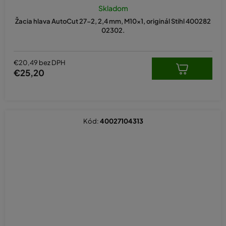
Skladom
Žacia hlava AutoCut 27-2, 2,4 mm, M10x1, originál Stihl 400282
02302.
€20,49 bez DPH
€25,20
Kód:
40027104313