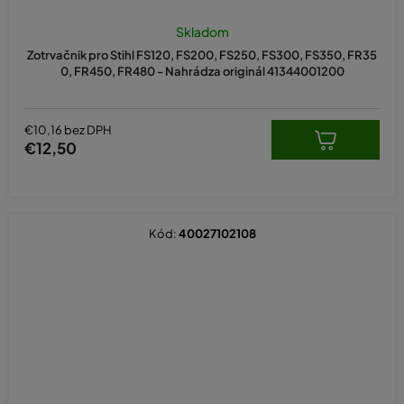
Skladom
Zotrvačnik pro Stihl FS120, FS200, FS250, FS300, FS350, FR35
0, FR450, FR480 - Nahrádza originál 41344001200
€10,16 bez DPH
€12,50
Kód:
40027102108