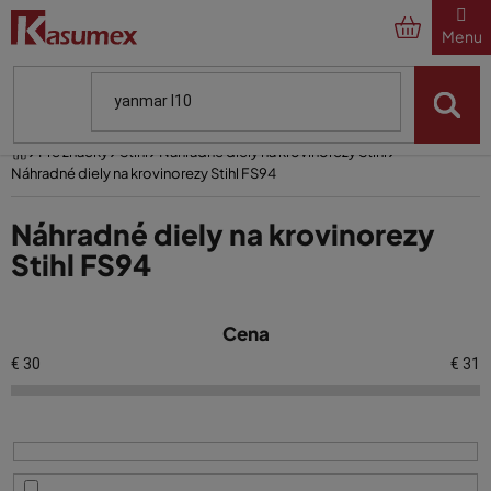
Prejsť
na
obsah
Domov
Pre značky
Stihl
Náhradné diely na krovinorezy Stihl
Náhradné diely na krovinorezy Stihl FS94
Náhradné diely na krovinorezy
Stihl FS94
V
Cena
ý
p
€
30
€
31
i
s
p
r