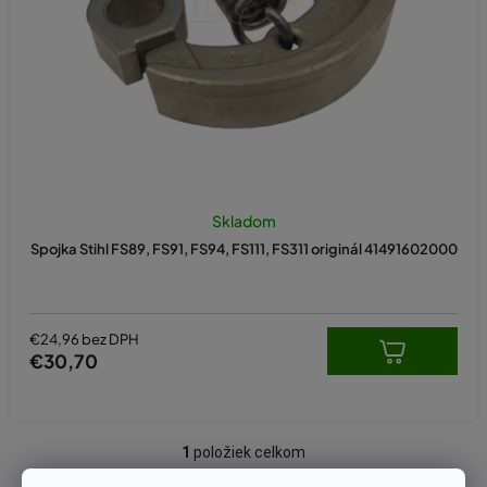
d
u
k
t
o
v
Skladom
Spojka Stihl FS89, FS91, FS94, FS111, FS311 originál 41491602000
€24,96 bez DPH
€30,70
1
položiek celkom
O
v