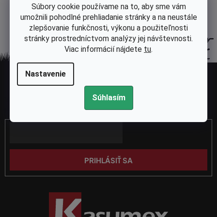
Súbory cookie používame na to, aby sme vám
l
umožnili pohodlné prehliadanie stránky a na neustále
á
zlepšovanie funkčnosti, výkonu a použiteľnosti
d
stránky prostredníctvom analýzy jej návštevnosti.
a
Viac informácií nájdete
tu
.
c
i
Z
e
Nastavenie
á
p
Odoberať newsletter
p
r
Súhlasím
Vložte svoj e-mail a my Vám budeme zasielať informácie o nových
ä
v
produktoch na našom e-shope.
k
t
y
Email
i
v
e
ý
p
PRIHLÁSIŤ SA
i
s
u