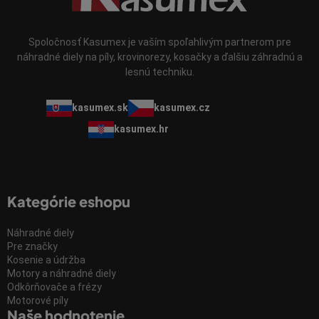
Spoločnosť Kasumex je vaším spoľahlivým partnerom pre
náhradné diely na píly, krovinorezy, kosačky a ďalšiu záhradnú a
lesnú techniku.
kasumex.sk
kasumex.cz
kasumex.hr
Kategórie eshopu
Náhradné diely
Pre značky
Kosenie a údržba
Motory a náhradné diely
Odkôrňovače a frézy
Motorové píly
Naše hodnotenie