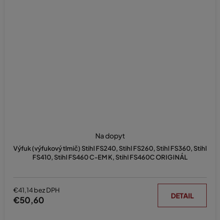
Na dopyt
Výfuk (výfukový tlmič) Stihl FS240, Stihl FS260, Stihl FS360, Stihl
FS410, Stihl FS460 C-EM K, Stihl FS460C ORIGINÁL
€41,14 bez DPH
DETAIL
€50,60