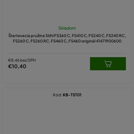
Skladom
Štartovacia pružina Stihl FS360 C, FS410 C, FS240 C, FS240 RC,
FS260 C, FS260 RC, FS460 C, FS460 originál 41471900600
€8,46 bez DPH
€10,40
Kód:
KB-TST01