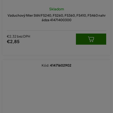
Skladom
Vzduchový filter Stihl FS240, FS260, FS360, FS410, FS460 nahr
ádza 41471400300
€2,32 bez DPH
€2,85
Kód:
41471602902