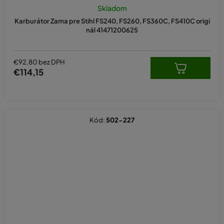
Skladom
Karburátor Zama pre Stihl FS240, FS260, FS360C, FS410C origi
nál 41471200625
€92,80 bez DPH
€114,15
Kód:
502-227