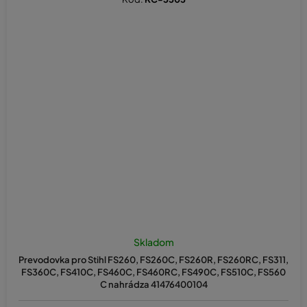
Skladom
Prevodovka pro Stihl FS260, FS260C, FS260R, FS260RC, FS311,
FS360C, FS410C, FS460C, FS460RC, FS490C, FS510C, FS560
C nahrádza 41476400104