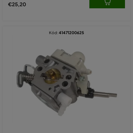
€25,20
Kód:
41471200625