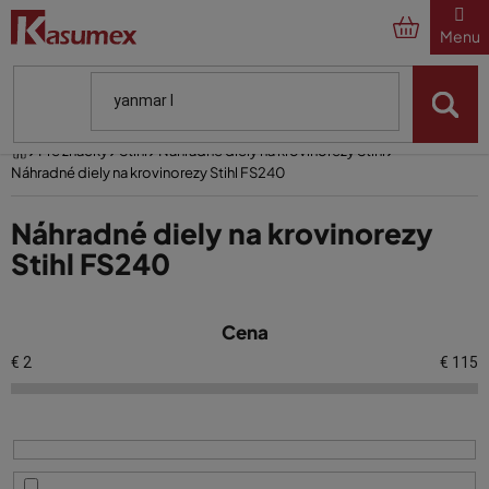
Prejsť
na
obsah
Domov
Pre značky
Stihl
Náhradné diely na krovinorezy Stihl
Náhradné diely na krovinorezy Stihl FS240
Náhradné diely na krovinorezy
Stihl FS240
V
Cena
ý
p
€
2
€
115
i
s
p
r