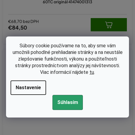
60TC originál 41474001313
€68,70 bez DPH
€84,50
Súbory cookie používame na to, aby sme vám
umožnili pohodlné prehliadanie stránky a na neustále
Kód:
41471900600
zlepšovanie funkčnosti, výkonu a použiteľnosti
stránky prostredníctvom analýzy jej návštevnosti.
Viac informácií nájdete
tu
.
Nastavenie
Súhlasím