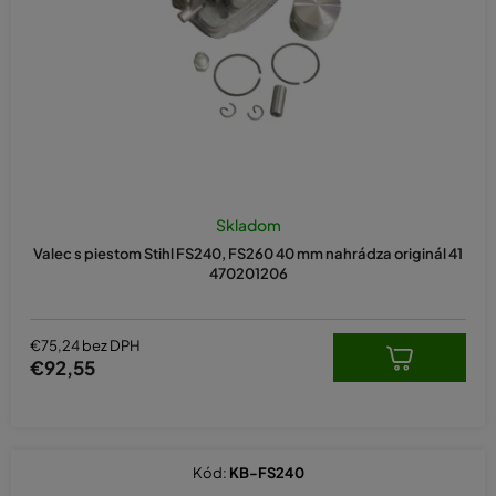
d
u
k
t
o
v
Skladom
Valec s piestom Stihl FS240, FS260 40 mm nahrádza originál 41
470201206
€75,24 bez DPH
€92,55
Kód:
KB-FS240