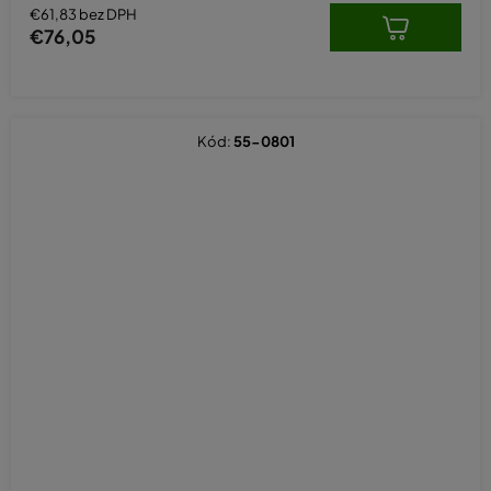
€61,83 bez DPH
€76,05
Kód:
55-0801