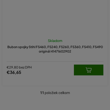
Skladom
Bubon spojky Stihl FS460, FS240, FS260, FS360, FS410, FS490
originál 41471602902
€29,80 bez DPH
€36,65
11
položiek celkom
O
v
l