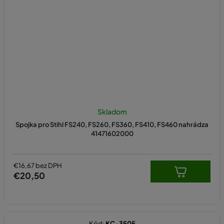
Skladom
Spojka pro Stihl FS240, FS260, FS360, FS410, FS460 nahrádza
41471602000
€16,67 bez DPH
€20,50
Kód:
KC-3505