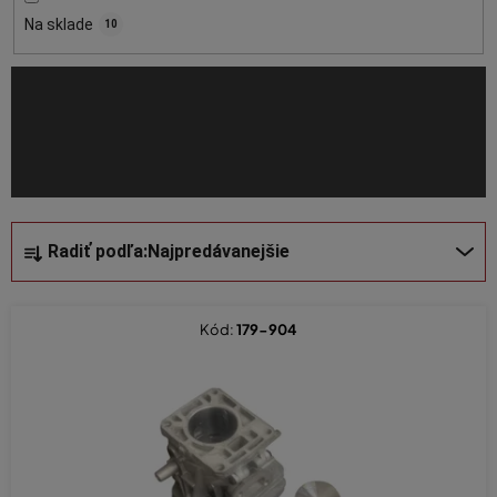
o
Na sklade
10
d
u
k
t
o
v
R
Radiť podľa:
Najpredávanejšie
a
d
e
Kód:
179-904
n
i
e
p
r
o