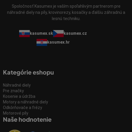
Spoločnosť Kasumex je vaším spoľahlivým partnerom pre
náhradné diely na píly, krovinorezy, kosačky a ďalšiu záhradnú a
lesnú techniku.
kasumex.sk
kasumex.cz
kasumex.hr
Kategórie eshopu
Náhradné diely
Pre značky
Kosenie a údržba
Motory a náhradné diely
Odkôrňovače a frézy
Motorové píly
Naše hodnotenie