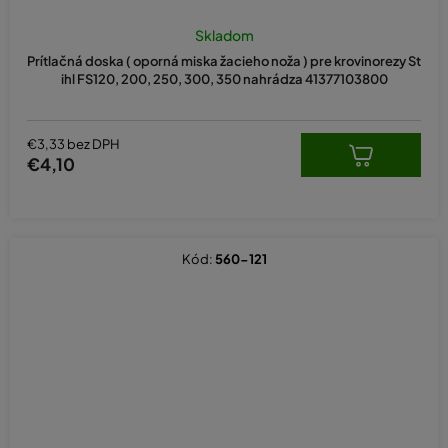
Skladom
Prítlačná doska ( oporná miska žacieho noža ) pre krovinorezy St
ihl FS120, 200, 250, 300, 350 nahrádza 41377103800
€3,33 bez DPH
€4,10
Kód:
560-121