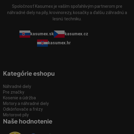
Spoločnosť Kasumex je vaším spoľahlivým partnerom pre
náhradné diely na píly, krovinorezy, kosačky a ďalšiu záhradnú a
lesnú techniku.
kasumex.sk
kasumex.cz
kasumex.hr
Kategórie eshopu
Náhradné diely
Pre značky
Kosenie a údržba
Motory a náhradné diely
Odkôrňovače a frézy
Motorové píly
Naše hodnotenie