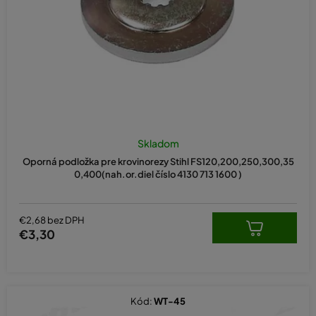
d
u
k
t
o
v
Skladom
Oporná podložka pre krovinorezy Stihl FS120,200,250,300,35
0,400(nah.or.diel číslo 4130 713 1600 )
€2,68 bez DPH
€3,30
Kód:
WT-45