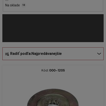
o
Na sklade
10
d
u
k
t
o
v
R
Radiť podľa:
Najpredávanejšie
a
d
e
Kód:
000-1205
n
i
e
p
r
o