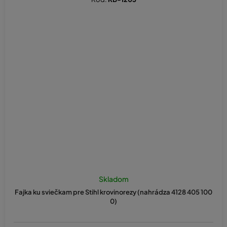
Skladom
Fajka ku sviečkam pre Stihl krovinorezy (nahrádza 4128 405 100
0)