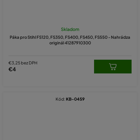
Skladom
Páka pro Stihl FS120, FS350, FS400, FS450, FS550 - Nahrádza
originál 41287910300
€3,25 bez DPH
€4
Kód:
KB-0459