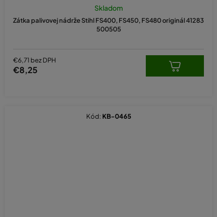
Skladom
Zátka palivovej nádrže Stihl FS400, FS450, FS480 originál 41283
500505
€6,71 bez DPH
€8,25
Kód:
KB-0465