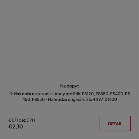
Na dopyt
Držiak noža na rezanie struny pro Stihl FS120, FS350, FS400, FS
450, FS550 - Nahrádza originál číslo 41197106100
€1,71 bez DPH
DETAIL
€2,10