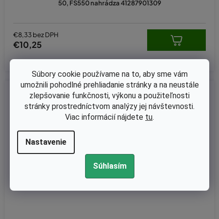
50, FS550 nahrádza 41287901309
€8,33 bez DPH
€10,25
Súbory cookie používame na to, aby sme vám
umožnili pohodlné prehliadanie stránky a na neustále
Kód:
KB-0460
zlepšovanie funkčnosti, výkonu a použiteľnosti
stránky prostredníctvom analýzy jej návštevnosti.
Viac informácií nájdete
tu
.
Nastavenie
Súhlasím