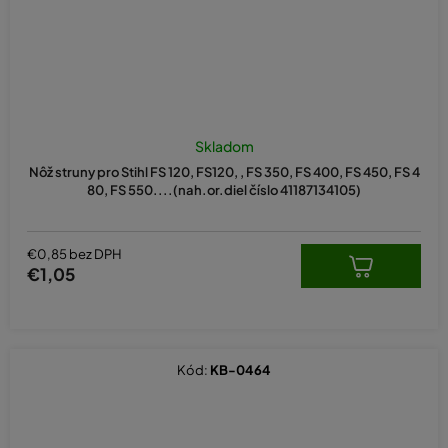
Skladom
Nôž struny pro Stihl FS 120, FS120, , FS 350, FS 400, FS 450, FS 4
80, FS 550....(nah.or.diel číslo 41187134105)
€0,85 bez DPH
€1,05
Kód:
KB-0464