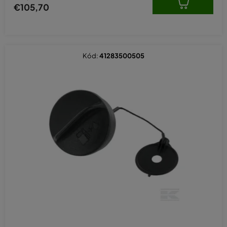
€105,70
Kód:
41283500505