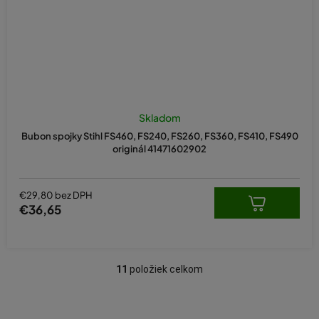
Skladom
Bubon spojky Stihl FS460, FS240, FS260, FS360, FS410, FS490
originál 41471602902
€29,80 bez DPH
€36,65
11
položiek celkom
O
v
l