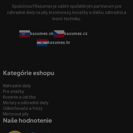
Spoločnosť Kasumex je vaším spoľahlivým partnerom pre
náhradné diely na píly, krovinorezy, kosačky a ďalšiu záhradnú a
lesnú techniku.
kasumex.sk
kasumex.cz
kasumex.hr
Kategórie eshopu
Náhradné diely
Pre značky
Kosenie a údržba
Motory a náhradné diely
Odkôrňovače a frézy
Motorové píly
Naše hodnotenie