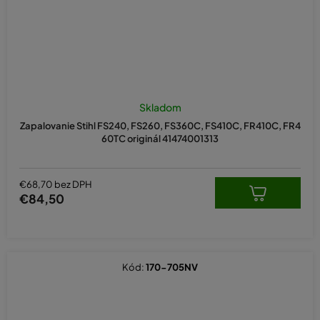
Skladom
Zapalovanie Stihl FS240, FS260, FS360C, FS410C, FR410C, FR4
60TC originál 41474001313
€68,70 bez DPH
€84,50
Kód:
170-705NV