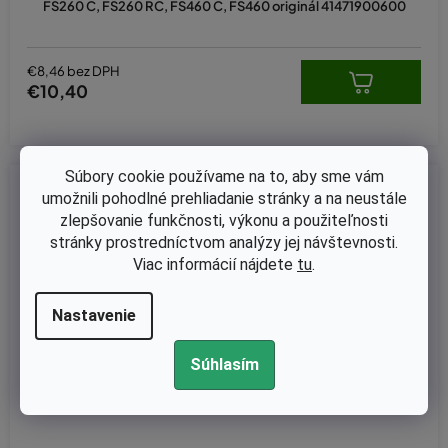
FS260 C, FS260 RC, FS460 C, FS460 originál 41471900600
€8,46 bez DPH
€10,40
Súbory cookie používame na to, aby sme vám
Kód:
KB-TST01
umožnili pohodlné prehliadanie stránky a na neustále
zlepšovanie funkčnosti, výkonu a použiteľnosti
stránky prostredníctvom analýzy jej návštevnosti.
Viac informácií nájdete
tu
.
Nastavenie
Súhlasím