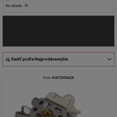
o
Na sklade
10
d
u
k
t
o
v
R
Radiť podľa:
Najpredávanejšie
a
d
e
Kód:
41471200625
n
i
e
p
r
o