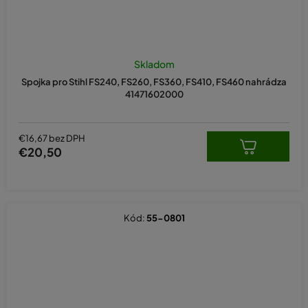
Skladom
Spojka pro Stihl FS240, FS260, FS360, FS410, FS460 nahrádza
41471602000
€16,67 bez DPH
€20,50
Kód:
55-0801