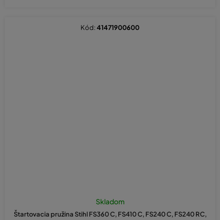
Kód:
41471900600
Skladom
Štartovacia pružina Stihl FS360 C, FS410 C, FS240 C, FS240 RC,