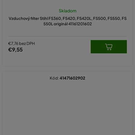
Skladom
Vzduchový filter Stihl FS360, FS420, FS420L, FS500, FS550, FS
550L originál 41161201602
€7,76 bez DPH
€9,55
Kód:
41471602902