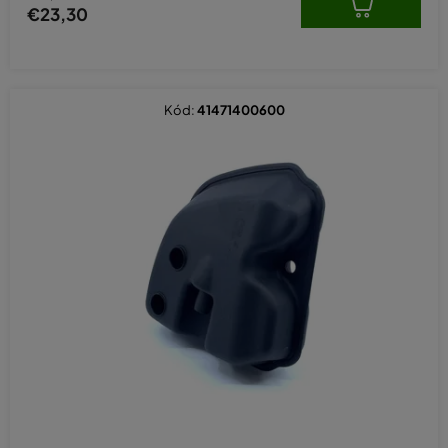
€23,30
Kód:
41471400600