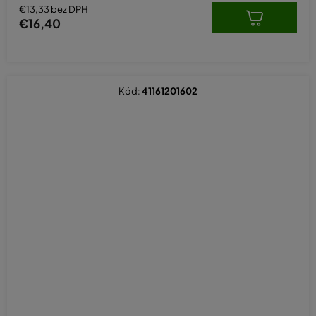
€13,33 bez DPH
€16,40
Kód:
41161201602