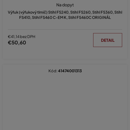
Na dopyt
Výfuk (výfukový tlmič) Stihl FS240, Stihl FS260, Stihl FS360, Stihl
FS410, Stihl FS460 C-EM K, Stihl FS460C ORIGINÁL
€41,14 bez DPH
DETAIL
€50,60
Kód:
41474001313