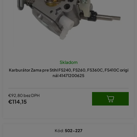
d
u
k
t
o
v
Skladom
Karburátor Zama pre Stihl FS240, FS260, FS360C, FS410C origi
nál 41471200625
€92,80 bez DPH
€114,15
Kód:
502-227