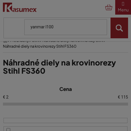
Prejsť
na
obsah
Domov
Pre značky
Stihl
Náhradné diely na krovinorezy Stihl
Náhradné diely na krovinorezy Stihl FS360
Náhradné diely na krovinorezy
Stihl FS360
V
Cena
ý
p
€
2
€
115
i
s
p
r