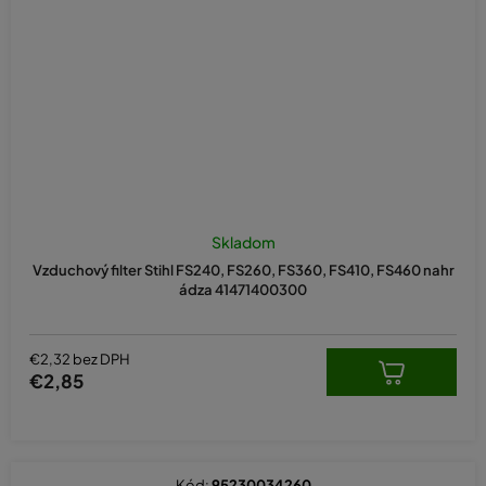
Skladom
Vzduchový filter Stihl FS240, FS260, FS360, FS410, FS460 nahr
ádza 41471400300
€2,32 bez DPH
€2,85
Kód:
95230034260