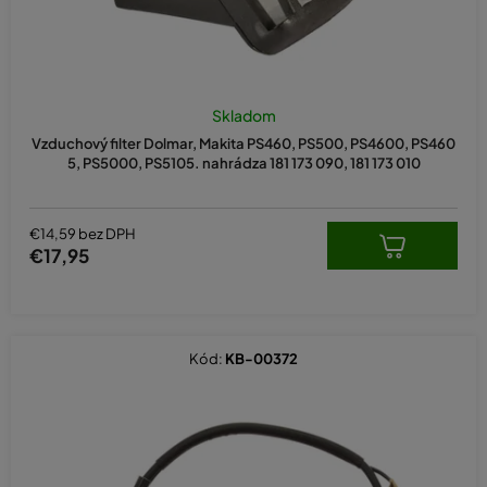
t
o
v
Skladom
Vzduchový filter Dolmar, Makita PS460, PS500, PS4600, PS460
5, PS5000, PS5105. nahrádza 181 173 090, 181 173 010
€14,59 bez DPH
€17,95
Kód:
KB-00372