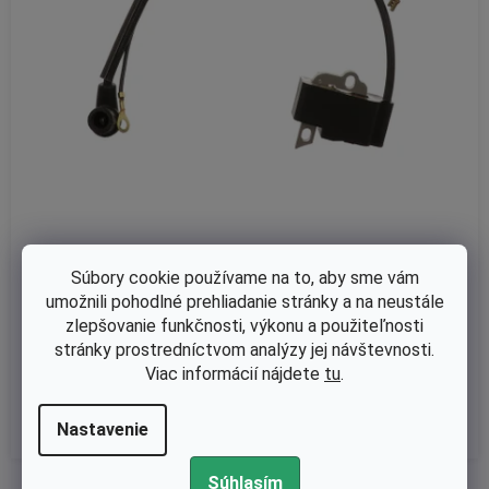
Skladom
Súbory cookie používame na to, aby sme vám
Zapalovanie Dolmar PS460, PS500, PS510, DCS460, DCS500, n
umožnili pohodlné prehliadanie stránky a na neustále
ahrádza 181143206
zlepšovanie funkčnosti, výkonu a použiteľnosti
stránky prostredníctvom analýzy jej návštevnosti.
Viac informácií nájdete
tu
.
€32,72 bez DPH
€40,25
Nastavenie
Súhlasím