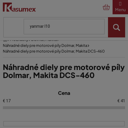
Prejsť
na
obsah
Domov
Pre značky
Dolmar, Makita
Náhradné diely pre motorové píly Dolmar, Makita
Náhradné diely pre motorové píly Dolmar, Makita DCS-460
Náhradné diely pre motorové píly
Dolmar, Makita DCS-460
V
Cena
ý
p
€
17
€
41
i
s
p