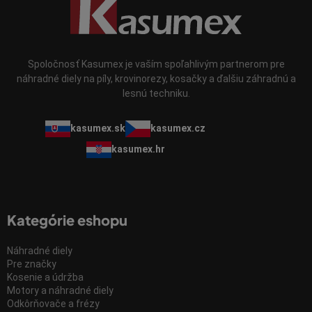
Spoločnosť Kasumex je vaším spoľahlivým partnerom pre
náhradné diely na píly, krovinorezy, kosačky a ďalšiu záhradnú a
lesnú techniku.
kasumex.sk
kasumex.cz
kasumex.hr
Kategórie eshopu
Náhradné diely
Pre značky
Kosenie a údržba
Motory a náhradné diely
Odkôrňovače a frézy