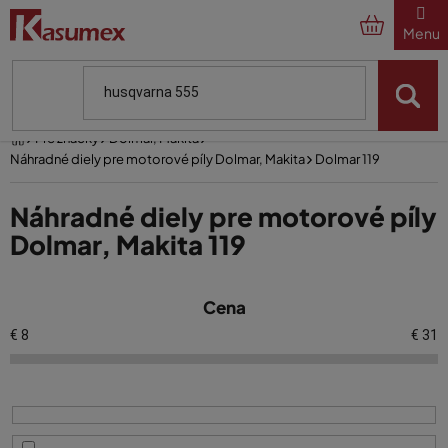
Prejsť
na
obsah
Domov
Pre značky
Dolmar, Makita
Náhradné diely pre motorové píly Dolmar, Makita
Dolmar 119
Náhradné diely pre motorové píly
Dolmar, Makita 119
V
Cena
ý
p
€
8
€
31
i
s
p
r