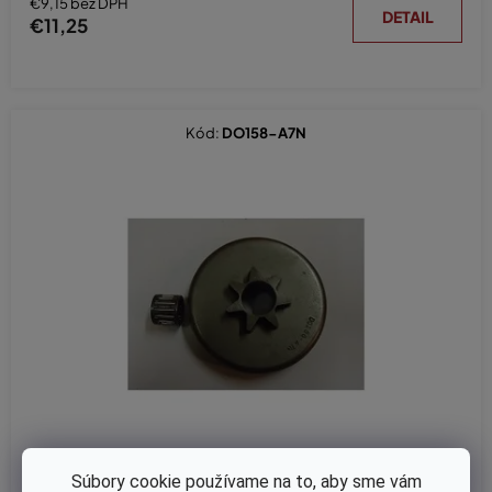
€9,15 bez DPH
DETAIL
€11,25
Kód:
DO158-A7N
Súbory cookie používame na to, aby sme vám