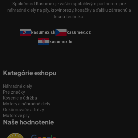
Spoločnosť Kasumex je vaším spoľahlivým partnerom pre
náhradné diely na píly, krovinorezy, kosačky a ďalšiu záhradnú a
lesnú techniku.
kasumex.sk
kasumex.cz
kasumex.hr
Kategórie eshopu
Náhradné diely
Pre značky
Kosenie a údržba
Motory a náhradné diely
Odkôrňovače a frézy
Motorové píly
Naše hodnotenie