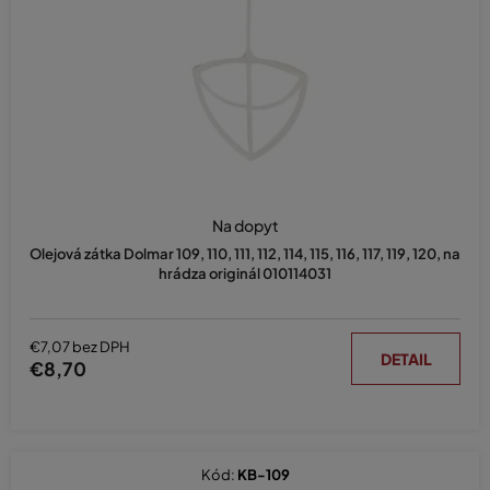
o
d
u
k
t
o
v
Na dopyt
Olejová zátka Dolmar 109, 110, 111, 112, 114, 115, 116, 117, 119, 120, na
hrádza originál 010114031
€7,07 bez DPH
DETAIL
€8,70
Kód:
KB-109