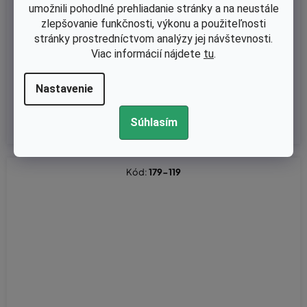
umožnili pohodlné prehliadanie stránky a na neustále
Skladom
zlepšovanie funkčnosti, výkonu a použiteľnosti
REŤAZKA NA DOLMAR 112 / 114 / 116 / 117 / 119 / 120 (NAHRADUJE
stránky prostredníctvom analýzy jej návštevnosti.
OREGON ČÍSLO. - Reťazka 3/8 7,38075)
Viac informácií nájdete
tu
.
Nastavenie
€12,52 bez DPH
€15,40
Súhlasím
Kód:
179-119