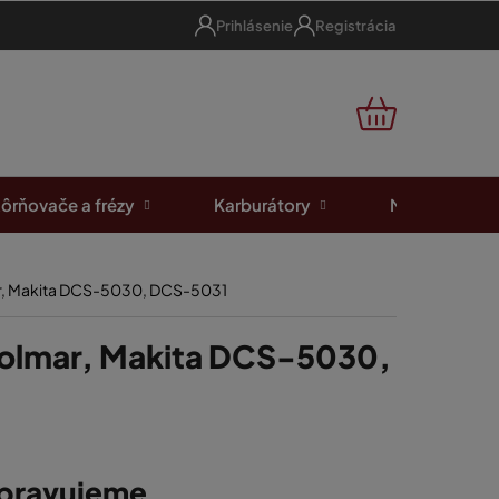
Prihlásenie
Registrácia
NÁKUPNÝ
KOŠÍK
ôrňovače a frézy
Karburátory
Motorové píl
ar, Makita DCS-5030, DCS-5031
Dolmar, Makita DCS-5030,
ipravujeme.