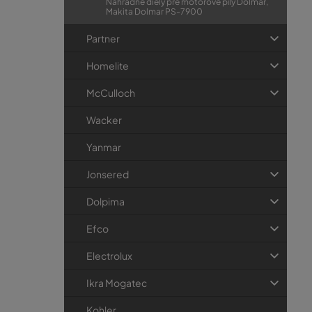
Náhradné diely pre motorové píly Dolmar,
Makita Dolmar PS-7900
Partner
Homelite
McCulloch
Wacker
Yanmar
Jonsered
Dolpima
Efco
Electrolux
Ikra Mogatec
Kohler