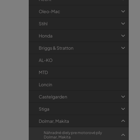
p
r
a
i
Oleo-Mac
e
n
Stihl
e
l
Honda
Briggs & Stratton
AL-KO
MTD
Loncin
Castelgarden
Stiga
Dolmar, Makita
Náhradné diely pre motorové píly
Dolmar, Makita