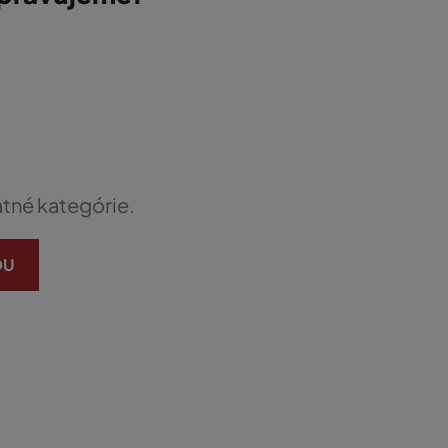
atné kategórie.
DU