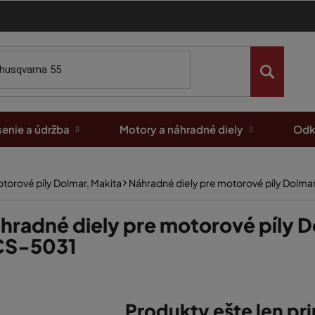
enie a údržba
Motory a náhradné diely
Odk
torové píly Dolmar, Makita
Náhradné diely pre motorové píly Dolm
hradné diely pre motorové píly 
CS-5031
Produkty ešte len pr