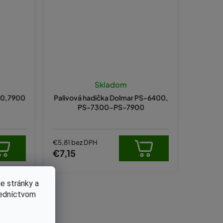
Skladom
00,7900
Palivová hadička Dolmar PS-6400,
PS-7300-PS-7900
€5,81 bez DPH
€7,15
e stránky a
redníctvom