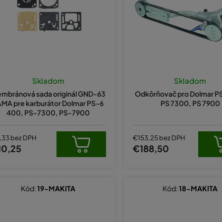
Skladom
Skladom
mbránová sada originál GND-63
Odkôrňovač pro Dolmar P
MA pre karburátor Dolmar PS-6
PS 7300, PS 7900
400, PS-7300, PS-7900
,33 bez DPH
€153,25 bez DPH
10,25
€188,50
Kód:
19-MAKITA
Kód:
18-MAKITA