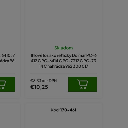
Skladom
 6410, 7
Ihlové ložisko reťazky Dolmar PC-6
rádza 96
412 C PC-6414 C PC-7312 C PC-73
14 C nahrádza 962 300 017
€8,33 bez DPH
€10,25
Kód:
170-461