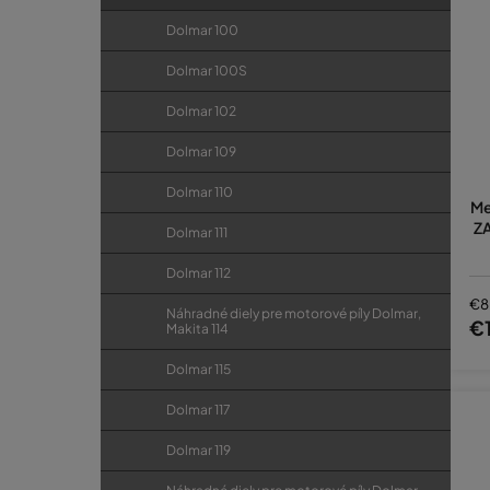
Dolmar 100
Dolmar 100S
Dolmar 102
Dolmar 109
Dolmar 110
Me
ZA
Dolmar 111
Dolmar 112
€8
Náhradné diely pre motorové píly Dolmar,
€
Makita 114
Dolmar 115
Dolmar 117
Dolmar 119