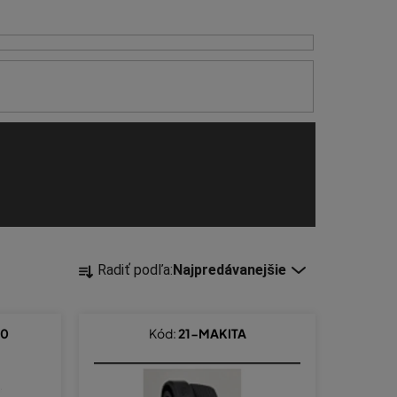
R
Radiť podľa:
Najpredávanejšie
a
d
e
00
Kód:
21-MAKITA
n
i