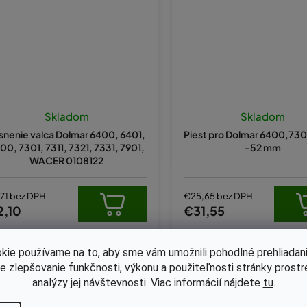
Skladom
Skladom
snenie valca Dolmar 6400, 6401,
Piest pro Dolmar 6400,73
00, 7301, 7311, 7321, 7331, 7901,
-52 mm
WACER 0108122
,71 bez DPH
€25,65 bez DPH
2,10
€31,55
kie používame na to, aby sme vám umožnili pohodlné prehliadani
Kód:
170-336
Kód:
179-642
le zlepšovanie funkčnosti, výkonu a použiteľnosti stránky prost
analýzy jej návštevnosti. Viac informácií nájdete
tu
.