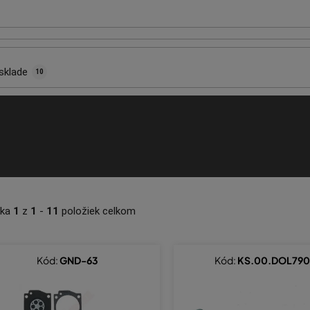
sklade
10
nka
1
z
1
-
11
položiek celkom
Kód:
GND-63
Kód:
KS.00.DOL79