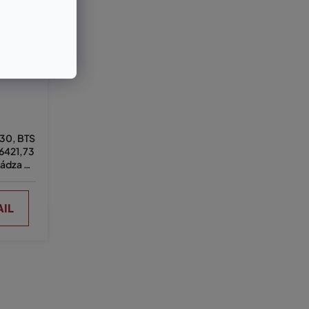
030, BTS
,6421,73
ádza 39
AIL