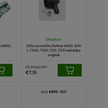
e
p
r
o
d
u
Skladom
k
S 6400,
Dúfa na sviečku Dolmar 6400, 640
t
1, 7300, 7301, 7311, 7331 nahrádza
originál
o
v
€5,81 bez DPH
€7,15
Kód:
KB95-1511