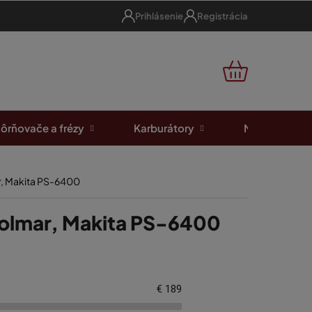
Prihlásenie
Registrácia
NÁKUPNÝ
KOŠÍK
ôrňovače a frézy
Karburátory
Motorové píl
r, Makita PS-6400
Dolmar, Makita PS-6400
€
189