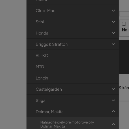
i
p
r
s
a
i
Oleo-Mac
p
e
n
Stihl
r
e
Na 
o
l
Honda
d
Briggs & Stratton
u
k
AL-KO
t
MTD
o
Loncin
v
Strá
Castelgarden
Stiga
Dolmar, Makita
Náhradné diely pre motorové píly
Dolmar, Makita