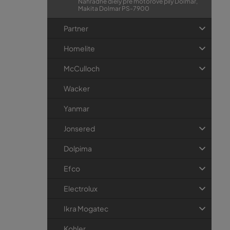
Náhradné diely pre motorové píly Dolmar,
Makita Dolmar PS-7900
Partner
Homelite
McCulloch
Wacker
Yanmar
Jonsered
Dolpima
Efco
Electrolux
Ikra Mogatec
Kohler