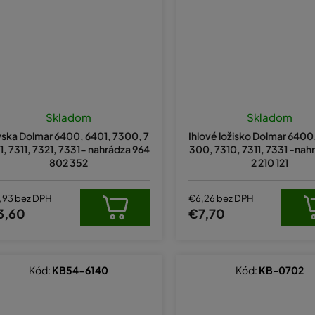
Skladom
Skladom
yska Dolmar 6400, 6401, 7300, 7
Ihlové ložisko Dolmar 6400,
1, 7311, 7321, 7331- nahrádza 964
300, 7310, 7311, 7331 -nah
802 352
2 210 121
,93 bez DPH
€6,26 bez DPH
3,60
€7,70
Kód:
KB54-6140
Kód:
KB-0702