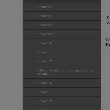
Dolmar 100
Dolmar 100S
Z
0,
Dolmar 102
Dolmar 109
€3
Dolmar 110
€
Dolmar 111
Dolmar 112
Náhradné diely pre motorové píly Dolmar,
Makita 114
Dolmar 115
Dolmar 117
Dolmar 119