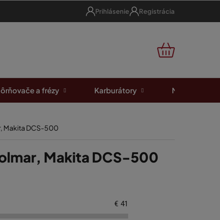
Prihlásenie
Registrácia
NÁKUPNÝ
KOŠÍK
ôrňovače a frézy
Karburátory
Motorové píl
ar, Makita DCS-500
 Dolmar, Makita DCS-500
€
41