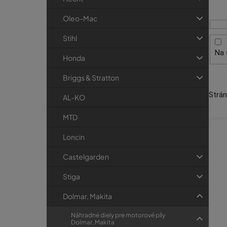
i
p
r
s
a
i
Oleo-Mac
p
e
n
Stihl
r
e
Na 
o
l
Honda
d
Briggs & Stratton
u
Strá
k
AL-KO
t
MTD
o
Loncin
v
Castelgarden
Stiga
Dolmar, Makita
Náhradné diely pre motorové píly
Dolmar, Makita