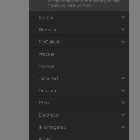
Náhradné diely pre motorové píly Dolmar,
Makita Dolmar PS-7900
Partner
Homelite
McCulloch
Wacker
Yanmar
Jonsered
Dolpima
Efco
Electrolux
Ikra Mogatec
Kohler