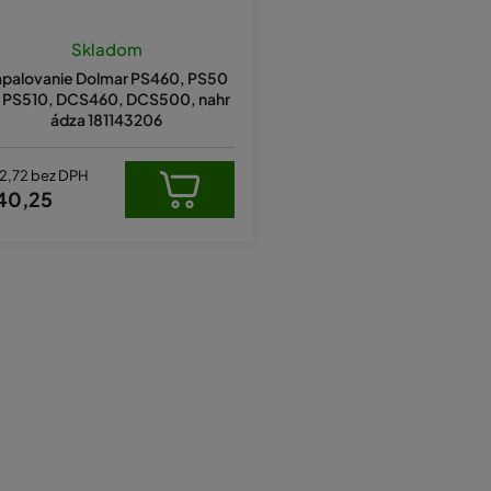
Skladom
apalovanie Dolmar PS460, PS50
 PS510, DCS460, DCS500, nahr
ádza 181143206
2,72 bez DPH
40,25
O
v
l
á
d
a
c
i
e