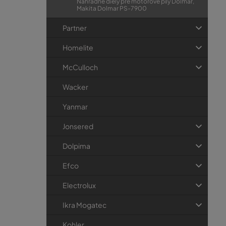
Náhradné diely pre motorové píly Dolmar,
Makita Dolmar PS-7900
Partner
Homelite
McCulloch
Wacker
Yanmar
Jonsered
Dolpima
Efco
Electrolux
Ikra Mogatec
Kohler