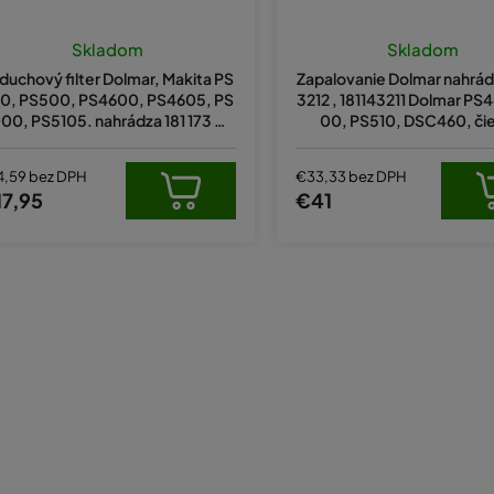
Priemern
hodnote
Skladom
Skladom
produkt
duchový filter Dolmar, Makita PS
Zapalovanie Dolmar nahrád
je
0, PS500, PS4600, PS4605, PS
3212 , 181143211 Dolmar PS
5,0
00, PS5105. nahrádza 181 173 09
00, PS510, DSC460, či
z
0, 181 173 010
5
hviezdiči
4,59 bez DPH
€33,33 bez DPH
17,95
€41
O
v
l
á
d
a
c
i
e