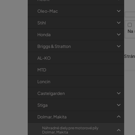
i
p
r
s
a
i
Oleo-Mac
p
e
n
Stihl
r
e
Na 
o
l
Honda
d
Briggs & Stratton
u
Strá
k
AL-KO
t
MTD
o
Loncin
v
Castelgarden
Stiga
Dolmar, Makita
Náhradné diely pre motorové píly
Dolmar, Makita