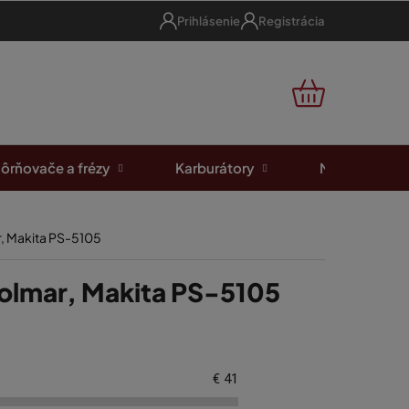
Prihlásenie
Registrácia
NÁKUPNÝ
KOŠÍK
ôrňovače a frézy
Karburátory
Motorové píl
r, Makita PS-5105
Dolmar, Makita PS-5105
€
41