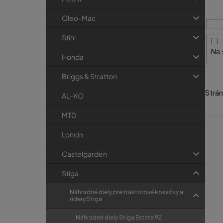
i
p
r
s
a
i
Oleo-Mac
p
e
n
Stihl
r
e
Na 
o
l
Honda
d
Briggs & Stratton
u
Strá
k
AL-KO
t
MTD
o
Loncin
v
Castelgarden
Stiga
Náhradné diely pre traktorové kosačky a
ridery Stiga
Náhradné diely Stiga Estate 92