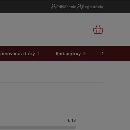
Prihlásenie
Registrácia
NÁKUPNÝ
KOŠÍK
ôrňovače a frézy
Karburátory
Motorové píl
€
13