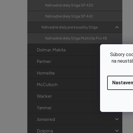
Náhradné diely Stiga SP 420
Náhradné diely Stiga SP 442
Náhradné diely pre kosačky Stiga
Náhradné diely Stiga Multiclip Pro 48
Dolmar, Makita
Súbory coo
na neustá
Partner
Homelite
Nastaven
McCulloch
Wacker
Yanmar
Jonsered
Dolpima