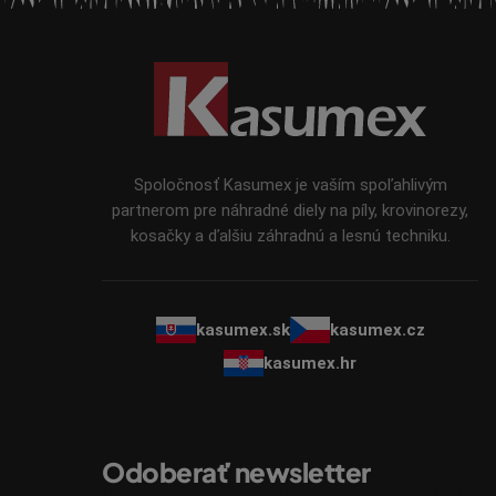
Z
á
p
ä
t
i
Spoločnosť Kasumex je vaším spoľahlivým
e
partnerom pre náhradné diely na píly, krovinorezy,
kosačky a ďalšiu záhradnú a lesnú techniku.
kasumex.sk
kasumex.cz
kasumex.hr
Odoberať newsletter