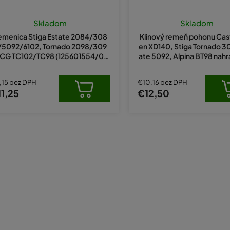
Skladom
Skladom
emenica Stiga Estate 2084/308
Klinový remeň pohonu Cas
/5092/6102, Tornado 2098/309
en XD140, Stiga Tornado 3
 CG TC102/TC98 (125601554/0,1
ate 5092, Alpina BT98 nah
134-4686-01,532 16 59-36)
062013/0, 35062014/0 (12
4 Li)
,15 bez DPH
€10,16 bez DPH
1,25
€12,50
O
v
l
á
d
a
c
i
e