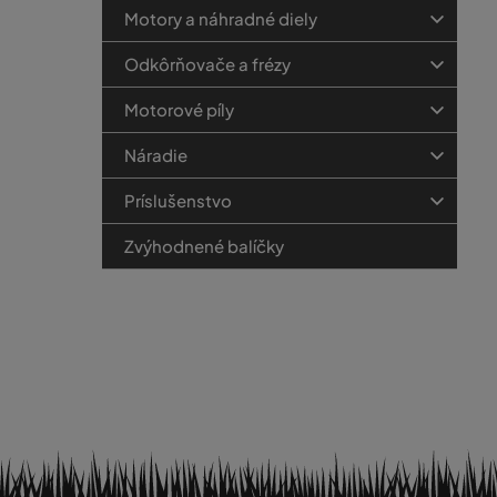
Motory a náhradné diely
Odkôrňovače a frézy
Motorové píly
Náradie
Príslušenstvo
Zvýhodnené balíčky