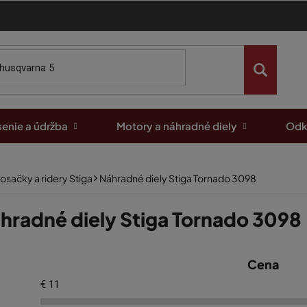
enie a údržba
Motory a náhradné diely
Odk
osačky a ridery Stiga
Náhradné diely Stiga Tornado 3098
hradné diely Stiga Tornado 3098
Cena
€
11