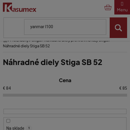
Prejsť
na
obsah
Domov
Pre značky
Stiga
Náhradné diely pre krovinorezy Stiga
Náhradné diely Stiga SB 52
Náhradné diely Stiga SB 52
V
Cena
ý
p
€
84
€
85
i
s
p
r
o
Na sklade
1