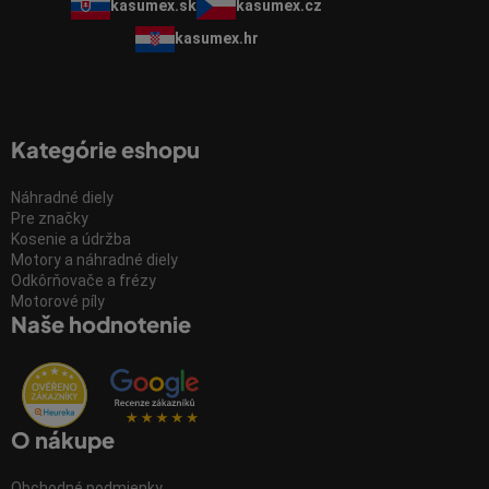
kasumex.sk
kasumex.cz
kasumex.hr
Kategórie eshopu
Náhradné diely
Pre značky
Kosenie a údržba
Motory a náhradné diely
Odkôrňovače a frézy
Motorové píly
Naše hodnotenie
O nákupe
Obchodné podmienky