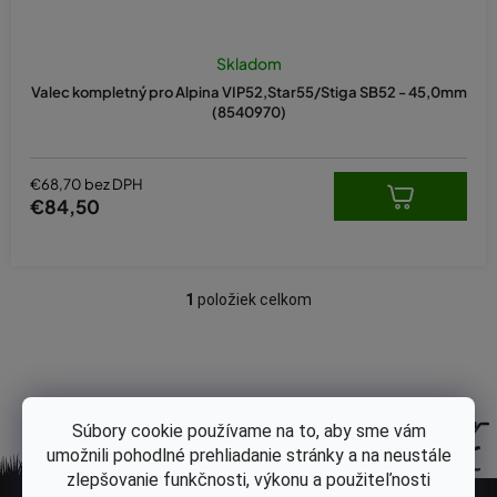
v
Skladom
Valec kompletný pro Alpina VIP52,Star55/Stiga SB52 - 45,0mm
(8540970)
€68,70 bez DPH
€84,50
1
položiek celkom
O
v
l
á
d
a
Súbory cookie používame na to, aby sme vám
c
umožnili pohodlné prehliadanie stránky a na neustále
i
zlepšovanie funkčnosti, výkonu a použiteľnosti
Z