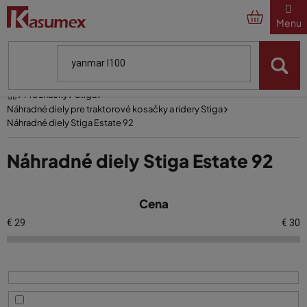
Prejsť
na
obsah
Domov
Pre značky
Stiga
Náhradné diely pre traktorové kosačky a ridery Stiga
Náhradné diely Stiga Estate 92
Náhradné diely Stiga Estate 92
V
Cena
ý
p
€
29
€
30
i
s
p
r