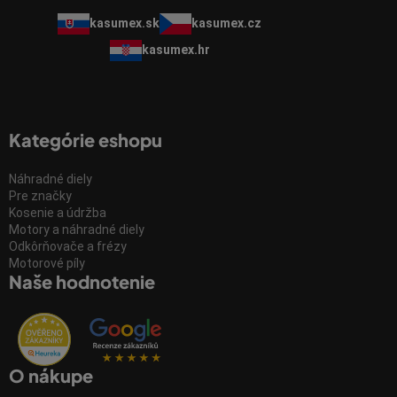
kasumex.sk
kasumex.cz
kasumex.hr
Kategórie eshopu
Náhradné diely
Pre značky
Kosenie a údržba
Motory a náhradné diely
Odkôrňovače a frézy
Motorové píly
Naše hodnotenie
O nákupe