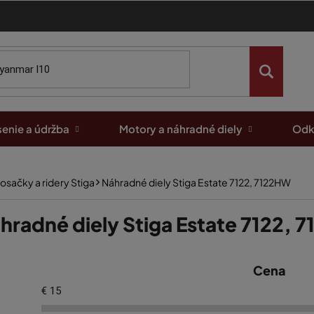
enie a údržba
Motory a náhradné diely
Odk
osačky a ridery Stiga
Náhradné diely Stiga Estate 7122, 7122HW
hradné diely Stiga Estate 7122, 
Cena
€
15