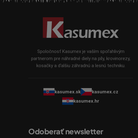
Z
á
p
ä
t
i
Spoločnosť Kasumex je vaším spoľahlivým
e
partnerom pre náhradné diely na píly, krovinorezy,
kosačky a ďalšiu záhradnú a lesnú techniku.
kasumex.sk
kasumex.cz
kasumex.hr
Odoberať newsletter