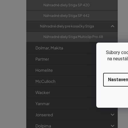
Náhradné diely Stiga SP 420
Náhradné diely Stiga SP 442
Náhradné diely pre kosačky Stiga
Náhradné diely Stiga Multiclip Pro 48
Dolmar, Makita
Súbory coo
na neustá
Partner
Homelite
Nastaven
McCulloch
Wacker
Yanmar
Jonsered
Dolpima