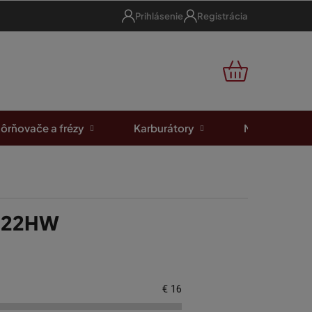
Prihlásenie
Registrácia
NÁKUPNÝ
KOŠÍK
ôrňovače a frézy
Karburátory
Motorové píl
7122HW
€
16