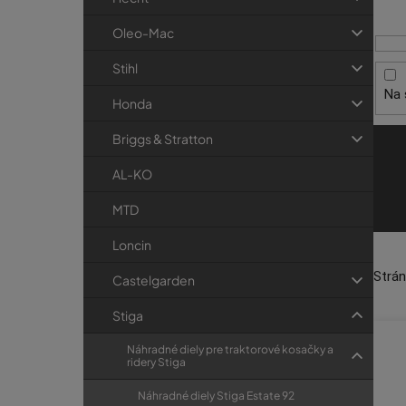
i
p
r
s
a
i
Oleo-Mac
p
e
n
Stihl
r
e
Na 
o
l
Honda
d
Briggs & Stratton
u
k
AL-KO
t
MTD
o
Loncin
v
Strá
Castelgarden
Stiga
Náhradné diely pre traktorové kosačky a
ridery Stiga
Náhradné diely Stiga Estate 92