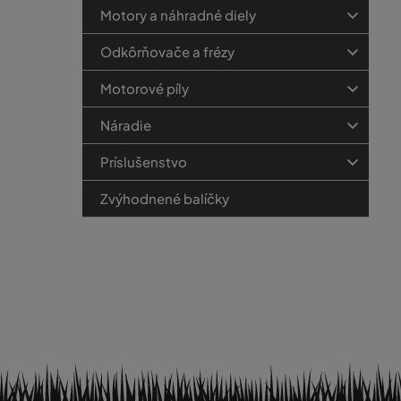
Motory a náhradné diely
Odkôrňovače a frézy
Motorové píly
Náradie
Príslušenstvo
Zvýhodnené balíčky