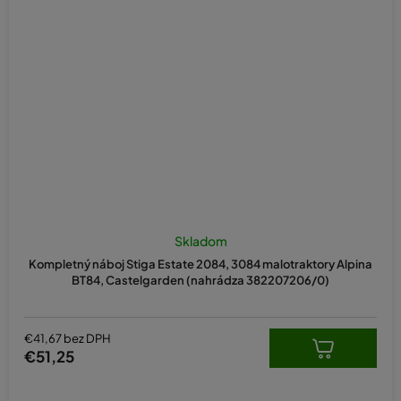
Priemerné
hodnotenie
Skladom
produktu
Kompletný náboj Stiga Estate 2084, 3084 malotraktory Alpina
je
BT84, Castelgarden (nahrádza 382207206/0)
5,0
z
5
hviezdičiek.
€41,67 bez DPH
€51,25