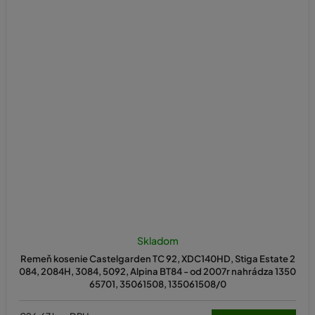
Skladom
Remeň kosenie Castelgarden TC 92, XDC140HD, Stiga Estate 2
084, 2084H, 3084, 5092, Alpina BT84 - od 2007r nahrádza 1350
65701, 35061508, 135061508/0