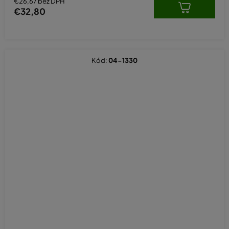
€26,67 bez DPH
€32,80
Kód:
04-1330