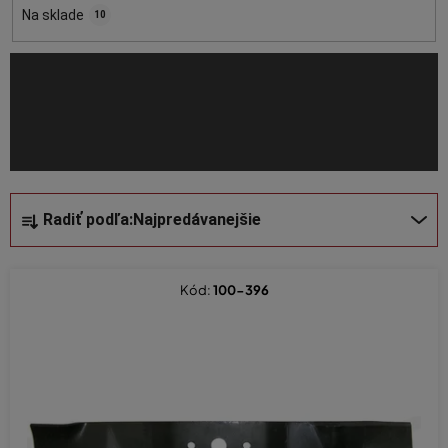
o
Na sklade
10
d
u
k
t
o
v
R
Radiť podľa:
Najpredávanejšie
a
d
e
Kód:
100-396
n
i
e
p
r
o