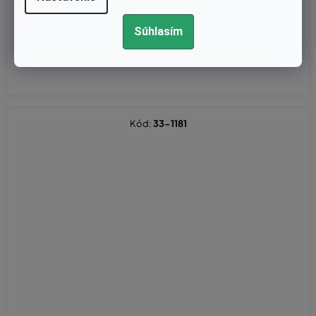
36)
Súhlasím
€9,15 bez DPH
€11,25
Kód:
33-1181