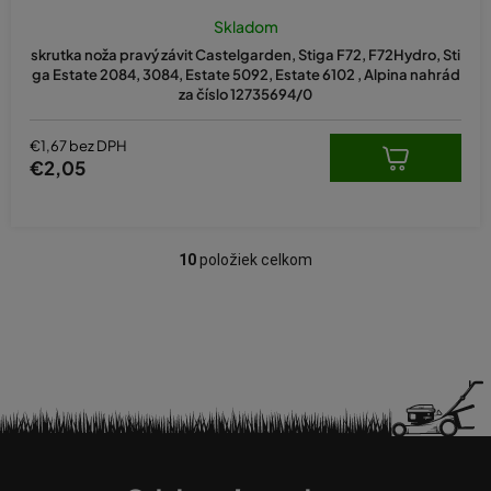
Skladom
skrutka noža pravý závit Castelgarden, Stiga F72, F72Hydro, Sti
ga Estate 2084, 3084, Estate 5092, Estate 6102 , Alpina nahrád
za číslo 12735694/0
€1,67 bez DPH
€2,05
10
položiek celkom
O
v
l
á
d
a
c
i
Z
e
á
p