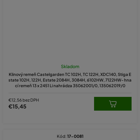
Skladom
Klinový remeň Castelgarden TC 102H, TC 122H, XDC140, Stiga E
state 102H, 122H, Estate 2084H, 3084H, 6102HW, 7122HW- hna
cí remeň 13 x 2451 Li nahrádza 35062001/0, 135062019/0
€12,56 bez DPH
€15,45
Kód:
17-0081