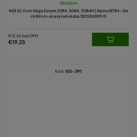
Skladom
Nôž 42,0 cm Stiga Estate 2084, 3084, 3084H | Alpina BT84 - De
ck 84 cm-pravý nahrádza 182004359/0
€15,65 bez DPH
€19,25
Kód:
100-397