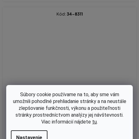
Kód:
34-8311
Súbory cookie používame na to, aby sme vám
umožnili pohodlné prehliadanie stránky a na neustále
zlepšovanie funkčnosti, výkonu a použiteľnosti
stránky prostredníctvom analýzy jej návštevnosti.
Viac informácií nájdete
tu
.
Skladom
Remenica Stiga Estate 2084/3084/5092/6102, Tornado 2098/
Nastavenie
3098, CG TC102/TC98 (125601554/0,1134-4686-01,532 16 59-