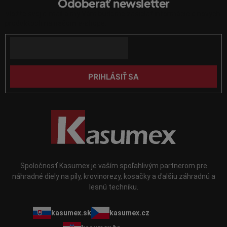
Odoberať newsletter
p
r
Vložte svoj e-mail a my Vám budeme zasielať informácie o nových
ä
v
produktoch na našom e-shope.
k
t
y
Email
i
v
e
ý
p
PRIHLÁSIŤ SA
i
s
u
Spoločnosť Kasumex je vaším spoľahlivým partnerom pre
náhradné diely na píly, krovinorezy, kosačky a ďalšiu záhradnú a
lesnú techniku.
kasumex.sk
kasumex.cz