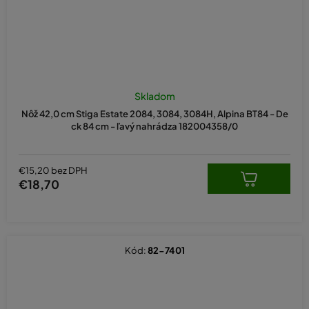
Skladom
Nôž 42,0 cm Stiga Estate 2084, 3084, 3084H, Alpina BT84 - De
ck 84 cm - ľavý nahrádza 182004358/0
€15,20 bez DPH
€18,70
Kód:
82-7401