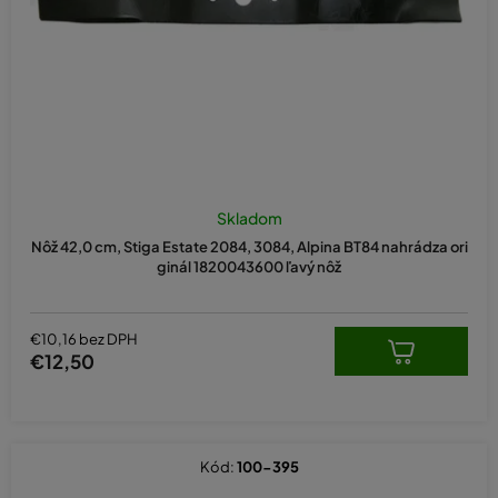
d
u
k
t
o
v
Skladom
Nôž 42,0 cm, Stiga Estate 2084, 3084, Alpina BT84 nahrádza ori
ginál 1820043600 ľavý nôž
€10,16 bez DPH
€12,50
Kód:
100-395