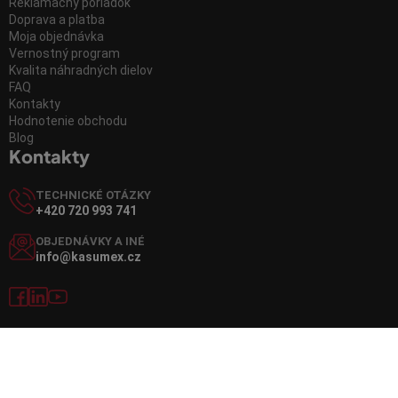
Reklamačný poriadok
Doprava a platba
Moja objednávka
Vernostný program
Kvalita náhradných dielov
FAQ
Kontakty
Hodnotenie obchodu
Blog
Kontakty
TECHNICKÉ OTÁZKY
+420 720 993 741
OBJEDNÁVKY A INÉ
info@kasumex.cz