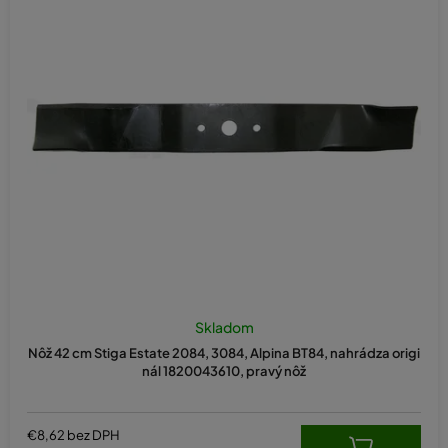
Skladom
Nôž 42 cm Stiga Estate 2084, 3084, Alpina BT84, nahrádza origi
nál 1820043610, pravý nôž
€8,62 bez DPH