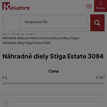
Prejsť
na
obsah
Domov
Pre značky
Stiga
Náhradné diely pre traktorové kosačky a ridery Stiga
Náhradné diely Stiga Estate 3084
Náhradné diely Stiga Estate 3084
V
Cena
ý
p
€
2
€
297
i
s
p
r