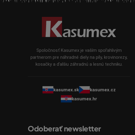
Z
á
p
ä
t
i
Spoločnosť Kasumex je vaším spoľahlivým
e
partnerom pre náhradné diely na píly, krovinorezy,
kosačky a ďalšiu záhradnú a lesnú techniku.
kasumex.sk
kasumex.cz
kasumex.hr
Odoberať newsletter