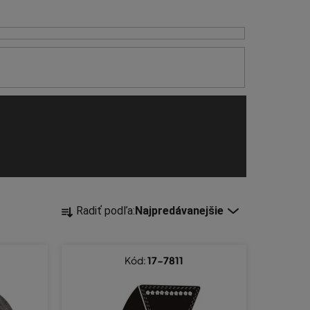
R
Radiť podľa:
Najpredávanejšie
a
d
e
Kód:
17-7811
n
i