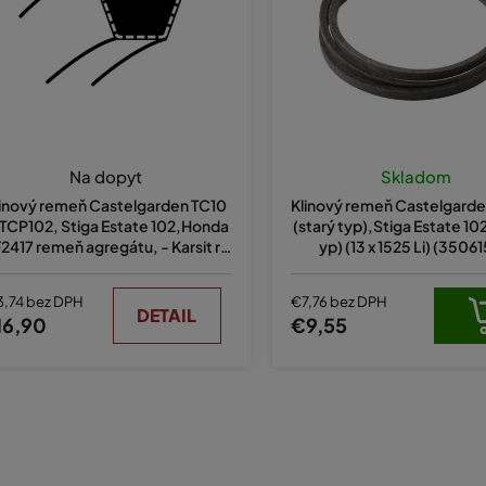
Na dopyt
Skladom
linový remeň Castelgarden TC10
Klinový remeň Castelgard
 TCP102, Stiga Estate 102,Honda
(starý typ),Stiga Estate 102
2417 remeň agregátu, - Karsit re
yp) (13 x 1525 Li) (3506
meň pojezdu (17x1400 Li)
3,74 bez DPH
€7,76 bez DPH
DETAIL
16,90
€9,55
O
v
l
á