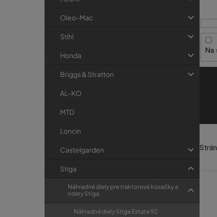
i
p
r
s
a
i
Oleo-Mac
p
e
n
Stihl
r
e
Na 
o
l
Honda
d
Briggs & Stratton
u
k
AL-KO
t
MTD
o
Loncin
v
Strá
Castelgarden
Stiga
Náhradné diely pre traktorové kosačky a
ridery Stiga
Náhradné diely Stiga Estate 92