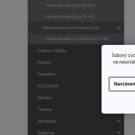
Náhradné diely Stiga SP 420
Náhradné diely Stiga SP 442
Náhradné diely pre kosačky Stiga
Náhradné diely Stiga Multiclip Pro 48
Dolmar, Makita
Súbory coo
na neustá
Partner
Homelite
Nastaven
McCulloch
Wacker
Yanmar
Jonsered
Dolpima