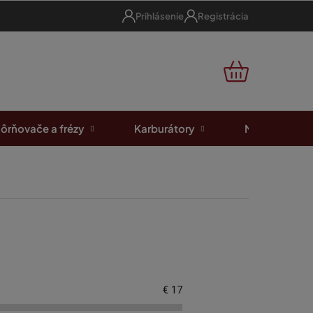
Prihlásenie
Registrácia
NÁKUPNÝ
KOŠÍK
ôrňovače a frézy
Karburátory
Motorové píl
€
17