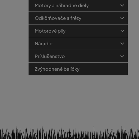
Motory a náhradné diely
Odkôrňovače a frézy
Motorové píly
Náradie
Príslušenstvo
Zvýhodnené balíčky