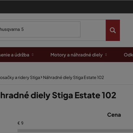
enie a údržba
Motory a náhradné diely
Odk
osačky a ridery Stiga
Náhradné diely Stiga Estate 102
hradné diely Stiga Estate 102
Cena
€
9