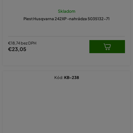
Skladom
Piest Husqvarna 242XP -nahrádza 5035132-71
€18,74 bez DPH
€23,05
Kód:
KB-238