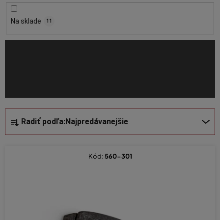
r
o
Na sklade
11
d
u
k
t
o
v
R
Radiť podľa:
Najpredávanejšie
a
d
e
Kód:
560-301
n
i
e
p
r