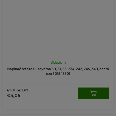
Skladom
Napínač reťaze Husqvarna 50, 51, 55, 234, 242, 246, 340, nahrá
dza 501546301
€4,11 bez DPH
€5,05