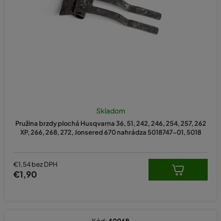
o
d
u
k
t
o
v
Skladom
Pružina brzdy plochá Husqvarna 36, 51, 242, 246, 254, 257, 262
XP, 266, 268, 272, Jonsered 670 nahrádza 5018747-01, 5018
€1,54 bez DPH
€1,90