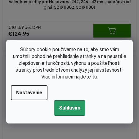
Valec kompletný pre Husqvarna 242, 246 - 42 mm, nahrádza ori
ginál 501911802, 501911801
€101,59 bez DPH
€124,95
Súbory cookie používame na to, aby sme vám
umožnili pohodlné prehliadanie stránky a na neustále
zlepšovanie funkčnosti, výkonu a použiteľnosti
Kód:
33-367
stránky prostredníctvom analýzy jej návštevnosti.
Viac informácií nájdete
tu
.
Nastavenie
Súhlasím