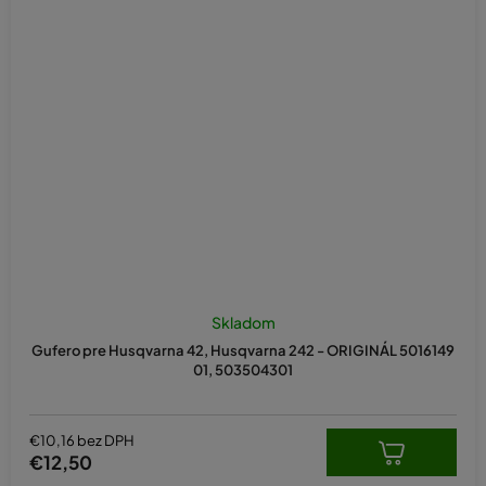
Skladom
Gufero pre Husqvarna 42, Husqvarna 242 - ORIGINÁL 5016149
01, 503504301
€10,16 bez DPH
€12,50