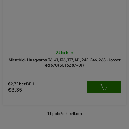
Skladom
Silentblok Husqvarna 36, 41, 136, 137, 141, 242, 246, 268 - Jonser
ed 670 (501 62 87-01)
€2,72 bez DPH
€3,35
11
položiek celkom
O
v