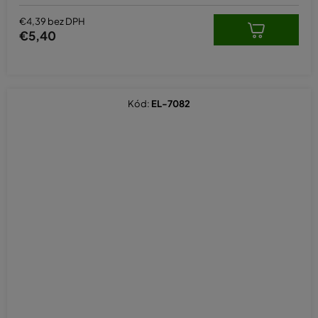
€4,39 bez DPH
€5,40
Kód:
EL-7082