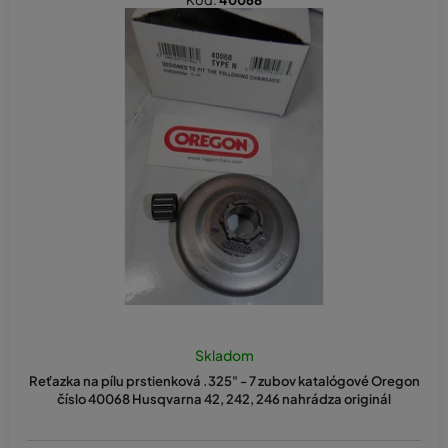
Kód:
40068
Skladom
Reťazka na pílu prstienková .325" - 7 zubov katalógové Oregon
číslo 40068 Husqvarna 42, 242, 246 nahrádza originál