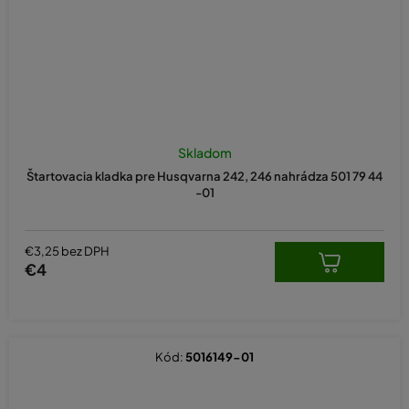
Skladom
Štartovacia kladka pre Husqvarna 242, 246 nahrádza 501 79 44
-01
€3,25 bez DPH
€4
Kód:
5016149-01