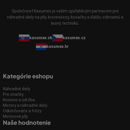
Spoločnosť Kasumex je vaším spoľahlivým partnerom pre
náhradné diely na píly, krovinorezy, kosačky a ďalšiu záhradnú a
lesnú techniku.
kasumex.sk
kasumex.cz
kasumex.hr
Kategórie eshopu
Náhradné diely
Pre značky
Kosenie a údržba
Motory a náhradné diely
Odkôrňovače a frézy
Motorové píly
Naše hodnotenie