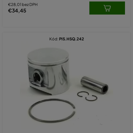
€28,01 bez DPH
€34,45
Kód:
PIS.HSQ.242