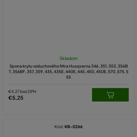
Skladom
Spona krytu vzduchového filtra Husqvarna 346, 351, 353, 356B
T, 356BF, 357, 359, 435, 435E, 440E, 445, 450, 450E, 570 ,575, 5
55
€4,27 bez DPH
€5,25
Kód:
KB-0266