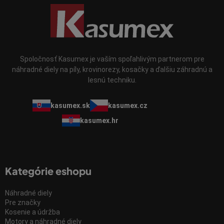
u
Spoločnosť Kasumex je vaším spoľahlivým partnerom pre
náhradné diely na píly, krovinorezy, kosačky a ďalšiu záhradnú a
lesnú techniku.
kasumex.sk
kasumex.cz
kasumex.hr
Kategórie eshopu
Náhradné diely
Pre značky
Kosenie a údržba
Motory a náhradné diely