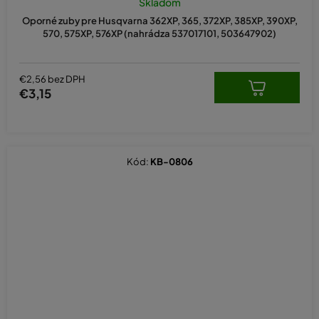
Skladom
Oporné zuby pre Husqvarna 362XP, 365, 372XP, 385XP, 390XP,
570, 575XP, 576XP (nahrádza 537017101, 503647902)
€2,56 bez DPH
€3,15
Kód:
KB-0806