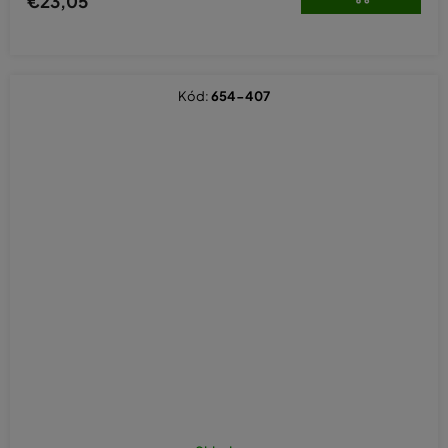
€23,05
Kód:
654-407