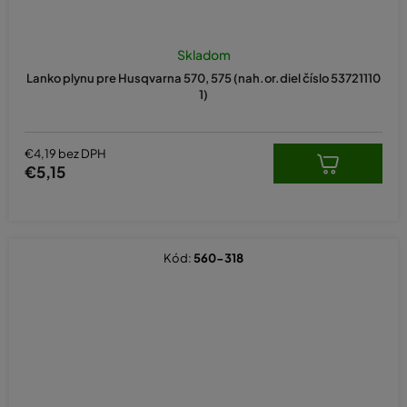
Skladom
Lanko plynu pre Husqvarna 570, 575 (nah.or.diel číslo 53721110
1)
€4,19 bez DPH
€5,15
Kód:
560-318