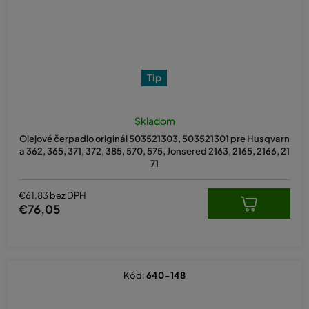
Tip
Skladom
Olejové čerpadlo originál 503521303, 503521301 pre Husqvarn
a 362, 365, 371, 372, 385, 570, 575, Jonsered 2163, 2165, 2166, 21
71
€61,83 bez DPH
€76,05
Kód:
640-148