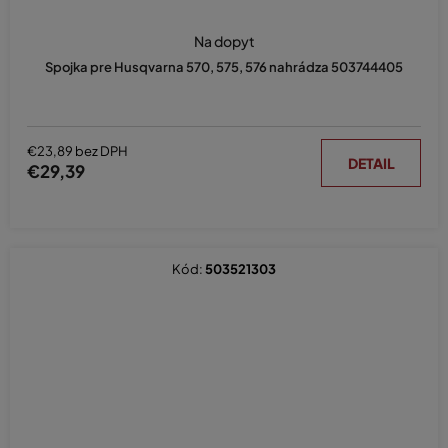
Na dopyt
Spojka pre Husqvarna 570, 575, 576 nahrádza 503744405
€23,89 bez DPH
DETAIL
€29,39
Kód:
503521303