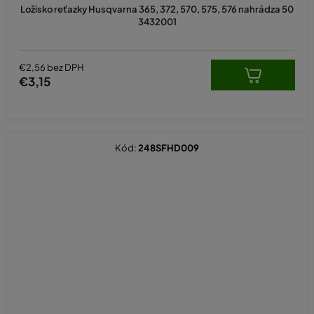
Ložisko reťazky Husqvarna 365, 372, 570, 575, 576 nahrádza 50
3432001
€2,56 bez DPH
€3,15
Kód:
248SFHD009