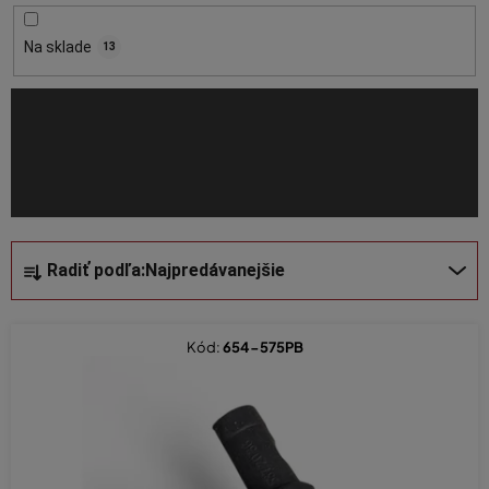
r
o
Na sklade
13
d
u
k
t
o
v
R
Radiť podľa:
Najpredávanejšie
a
d
e
Kód:
654-575PB
n
i
e
p
r