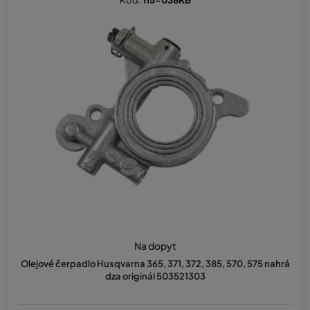
Kód:
115-038KB
Na dopyt
Olejové čerpadlo Husqvarna 365, 371, 372, 385, 570, 575 nahrá
dza originál 503521303