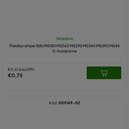
Skladom
Poistka reťaze Stihl MS180 MS260 MS290 MS360 MS390 MS44
0, Husqvarna
€0,61 bez DPH
€0,75
Kód:
5101149-02