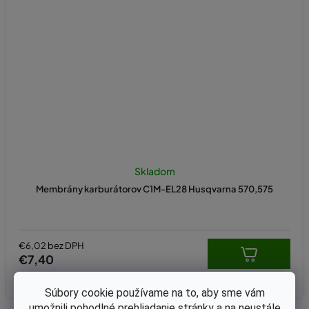
Skladom
Membrány karburátorov C1M-EL28 Husqvarna 570,575
€6,02 bez DPH
€7,40
Súbory cookie používame na to, aby sme vám
umožnili pohodlné prehliadanie stránky a na neustále