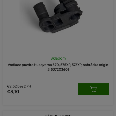
o
d
u
k
t
o
v
Skladom
Vodiace puzdro Husqvarna 570, 575XP, 576XP, nahrádza origin
ál 537203601
€2,52 bez DPH
€3,10