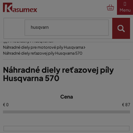
Prejsť
na
obsah
Domov
Pre značky
Husqvarna
Náhradné diely pre motorové píly Husqvarna
Náhradné diely reťazovej píly Husqvarna 570
Náhradné diely reťazovej píly
Husqvarna 570
V
Cena
ý
p
€
0
€
87
i
s
p