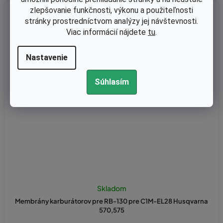
zlepšovanie funkčnosti, výkonu a použiteľnosti
Kód:
RB-130
stránky prostredníctvom analýzy jej návštevnosti.
Viac informácií nájdete
tu
.
Nastavenie
Súhlasím
Skladom
Membrány karburátorov pre RB-130 pre C1M-EL28 Husqvarna
570,575