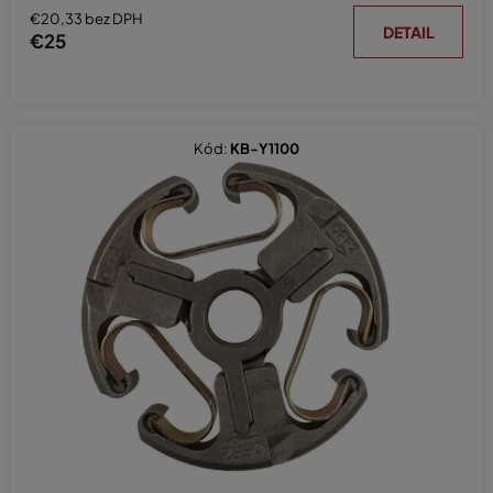
€20,33 bez DPH
DETAIL
€25
Kód:
KB-Y1100