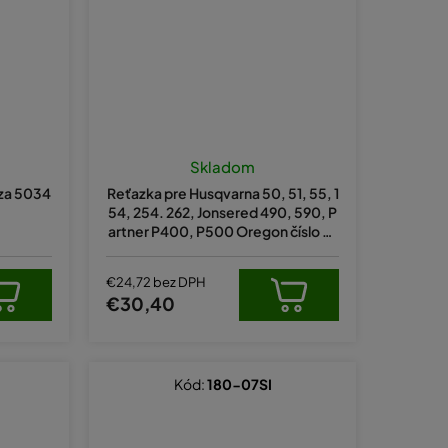
Skladom
dza 5034
Reťazka pre Husqvarna 50, 51, 55, 1
54, 254. 262, Jonsered 490, 590, P
artner P400, P500 Oregon číslo 29
175X
€24,72 bez DPH
€30,40
Kód:
180-07SI