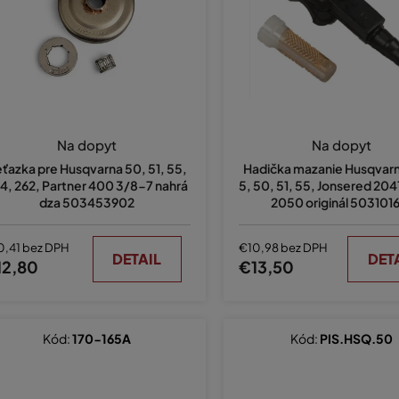
Na dopyt
Na dopyt
ťazka pre Husqvarna 50, 51, 55,
Hadička mazanie Husqvarn
4, 262, Partner 400 3/8-7 nahrá
5, 50, 51, 55, Jonsered 204
dza 503453902
2050 originál 503101
0,41 bez DPH
€10,98 bez DPH
DETAIL
DET
12,80
€13,50
Kód:
170-165A
Kód:
PIS.HSQ.50