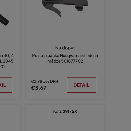
e
p
r
o
d
u
Na dopyt
k
a 40, 4
Poistná páčka Husqvarna 51, 55 na
t
1, 2045,
hrádza 501877702
601
o
v
€2,98 bez DPH
AIL
DETAIL
€3,67
Kód:
29175X