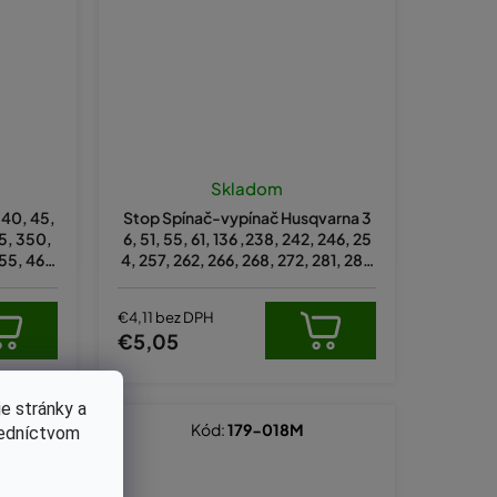
Skladom
 40, 45,
Stop Spínač-vypínač Husqvarna 3
5, 350,
6, 51, 55, 61, 136 ,238, 242, 246, 25
455, 460
4, 257, 262, 266, 268, 272, 281, 288
93,
(593
€4,11 bez DPH
€5,05
e stránky a
Kód:
179-018M
redníctvom