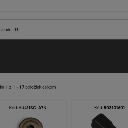
sklade
14
nka
1
z
1
-
17
položiek celkom
Kód:
HU411SC-A7N
Kód:
503101601