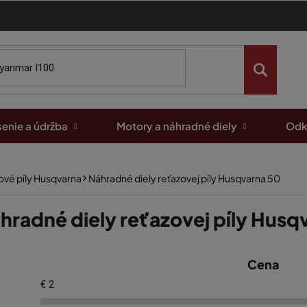
enie a údržba
Motory a náhradné diely
Odk
ové píly Husqvarna
Náhradné diely reťazovej píly Husqvarna 50
hradné diely reťazovej píly Husq
Cena
€
2