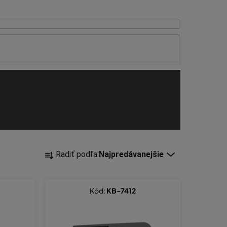
R
Radiť podľa:
Najpredávanejšie
a
d
e
Kód:
KB-7412
n
i