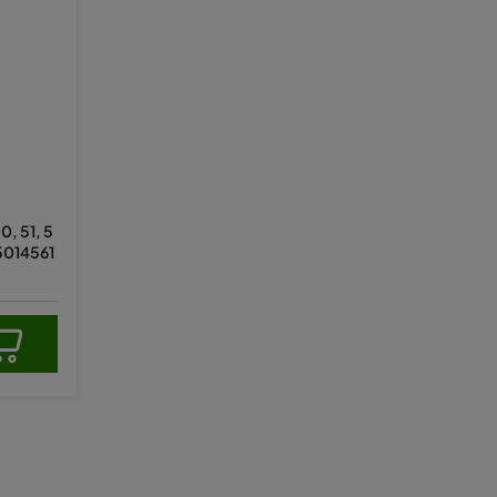
é
nie
u
0, 51, 5
 5014561
ek.