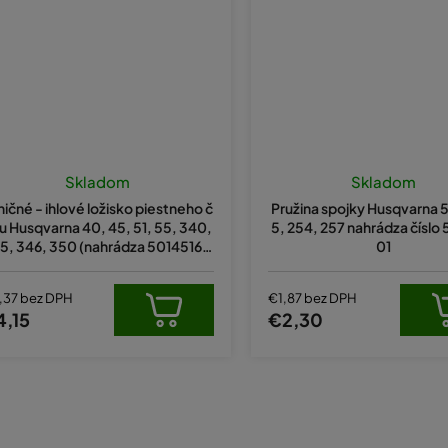
Priemern
hodnote
Skladom
Skladom
produkt
ničné - ihlové ložisko piestneho č
Pružina spojky Husqvarna 5
je
u Husqvarna 40, 45, 51, 55, 340,
5, 254, 257 nahrádza číslo
5,0
5, 346, 350 (nahrádza 50145160
01
z
1)
5
hviezdiči
,37 bez DPH
€1,87 bez DPH
4,15
€2,30
O
v
l