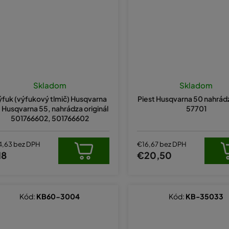
Skladom
Skladom
fuk (výfukový tlmič) Husqvarna
Piest Husqvarna 50 nahrá
, Husqvarna 55, nahrádza originál
57701
501766602, 501766602
4,63 bez DPH
€16,67 bez DPH
18
€20,50
Kód:
KB60-3004
Kód:
KB-35033