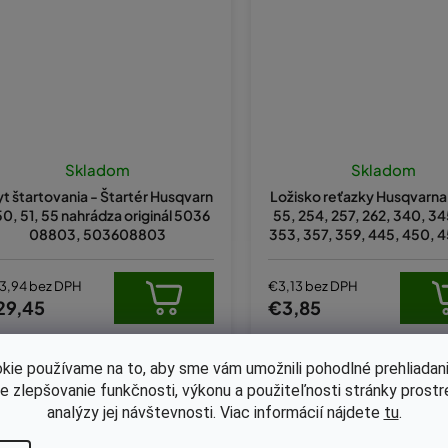
Skladom
Skladom
yt štartovania - Štartér Husqvarn
Ložisko reťazky Husqvarna
50, 51, 55 nahrádza originál 5036
55, 254, 257, 262, 340, 34
08803, 503608803
353, 357, 359, 445, 450, 
nahrádza originál 118
3,94 bez DPH
€3,13 bez DPH
29,45
€3,85
kie používame na to, aby sme vám umožnili pohodlné prehliadani
Kód:
HU411SC-J7N
Kód:
654-200K
le zlepšovanie funkčnosti, výkonu a použiteľnosti stránky prost
analýzy jej návštevnosti. Viac informácií nájdete
tu
.