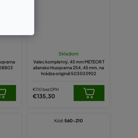
Skladom
usqvarna
Valec kompletný, 45 mm METEOR T
608803
aliansko Husqvarna 254, 45 mm, na
hrádza originál 503503902
€110 bez DPH
€135,30
Kód:
560-210