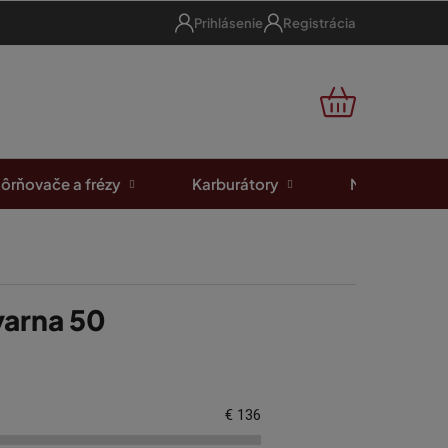
Prihlásenie
Registrácia
NÁKUPNÝ
KOŠÍK
ôrňovače a frézy
Karburátory
Motorové píl
varna 50
€
136