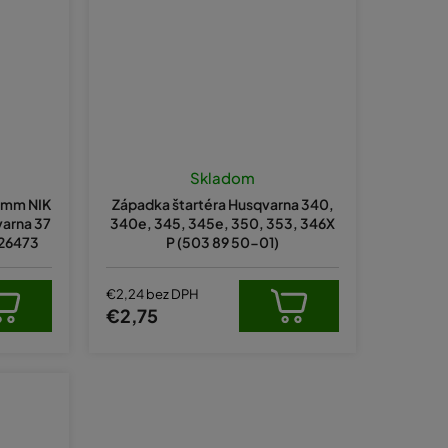
Skladom
0 mm NIK
Západka štartéra Husqvarna 340,
varna 37
340e, 345, 345e, 350, 353, 346X
626473
P (503 89 50-01)
€2,24 bez DPH
€2,75