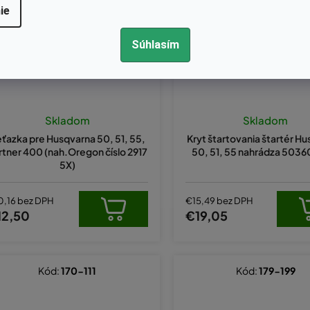
ie
Súhlasím
Skladom
Skladom
ťazka pre Husqvarna 50, 51, 55,
Kryt štartovania štartér H
rtner 400 (nah.Oregon číslo 2917
50, 51, 55 nahrádza 503
5X)
0,16 bez DPH
€15,49 bez DPH
12,50
€19,05
Kód:
170-111
Kód:
179-199