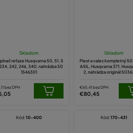
Skladom
Skladom
pínač reťaze Husqvarna 50, 51, 5
Piest a valec kompletný 5
 234, 242, 246, 340, nahrádza 50
ASIL, Husqvarna 371, Husq
1546301
2, nahrádza originál 503
,11 bez DPH
€65,41 bez DPH
5,05
€80,45
Kód:
10-400
Kód:
170-431