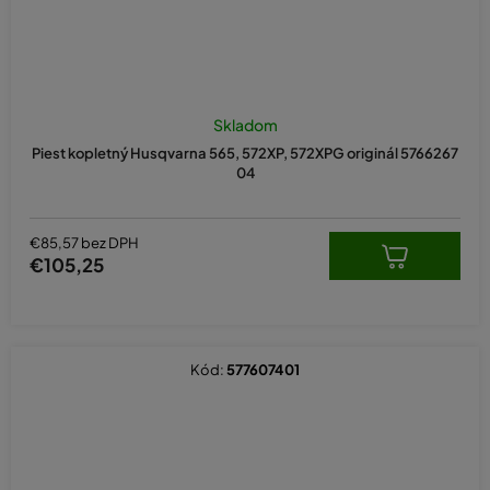
Skladom
Piest kopletný Husqvarna 565, 572XP, 572XPG originál 5766267
04
€85,57 bez DPH
€105,25
Kód:
577607401