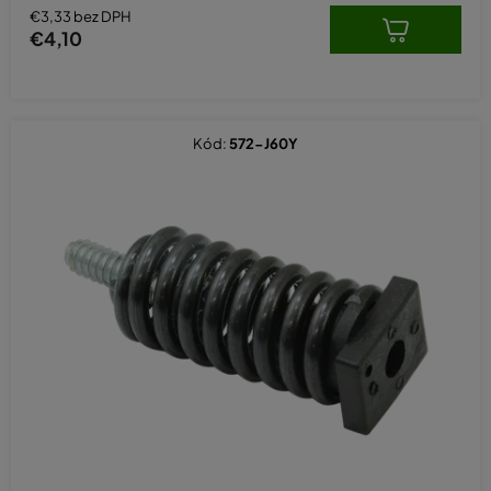
€3,33 bez DPH
€4,10
Kód:
572-J60Y