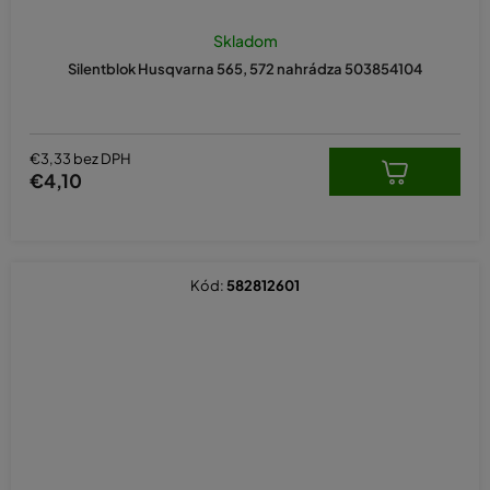
Skladom
Silentblok Husqvarna 565, 572 nahrádza 503854104
€3,33 bez DPH
€4,10
Kód:
582812601