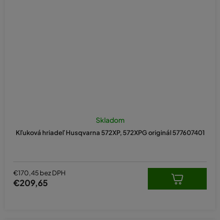
Skladom
Kľuková hriadeľ Husqvarna 572XP, 572XPG originál 577607401
€170,45 bez DPH
€209,65