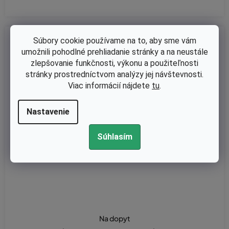
Kód:
591158301
Súbory cookie používame na to, aby sme vám
umožnili pohodlné prehliadanie stránky a na neustále
zlepšovanie funkčnosti, výkonu a použiteľnosti
stránky prostredníctvom analýzy jej návštevnosti.
Viac informácií nájdete
tu
.
Nastavenie
Súhlasím
Na dopyt