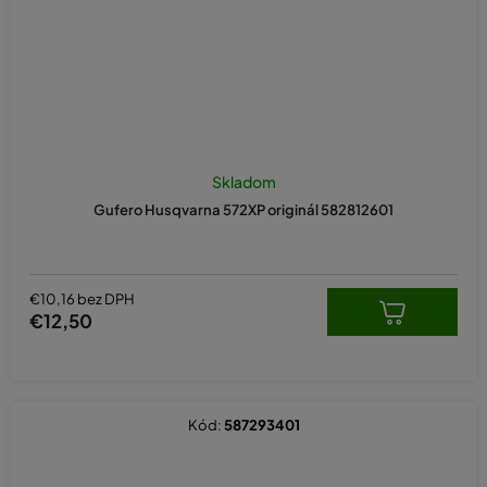
Skladom
Gufero Husqvarna 572XP originál 582812601
€10,16 bez DPH
€12,50
Kód:
587293401