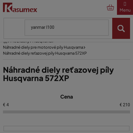
Prejsť
na
obsah
Domov
Pre značky
Husqvarna
Náhradné diely pre motorové píly Husqvarna
Náhradné diely reťazovej píly Husqvarna 572XP
Náhradné diely reťazovej píly
Husqvarna 572XP
V
Cena
ý
p
€
4
€
210
i
s
p