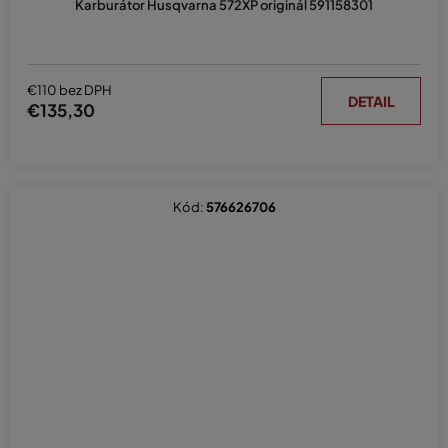
Karburátor Husqvarna 572XP originál 591158301
€110 bez DPH
DETAIL
€135,30
Kód:
576626706