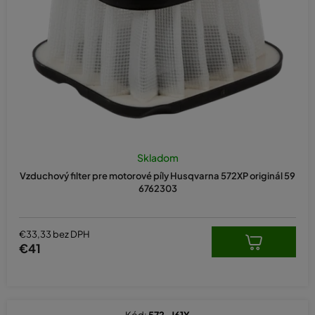
o
d
u
k
t
o
v
Skladom
Vzduchový filter pre motorové píly Husqvarna 572XP originál 59
6762303
€33,33 bez DPH
€41