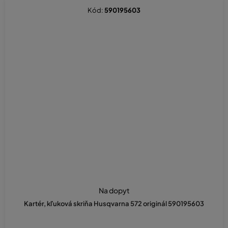
Kód:
590195603
Na dopyt
Kartér, kľuková skriňa Husqvarna 572 originál 590195603