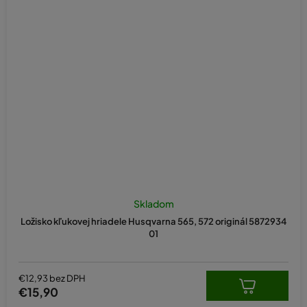
Skladom
Ložisko kľukovej hriadele Husqvarna 565, 572 originál 5872934
01
€12,93 bez DPH
€15,90