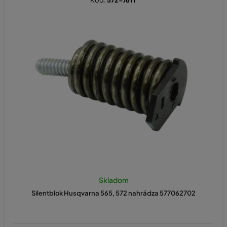
Kód:
572-J61Y
Skladom
Silentblok Husqvarna 565, 572 nahrádza 577062702