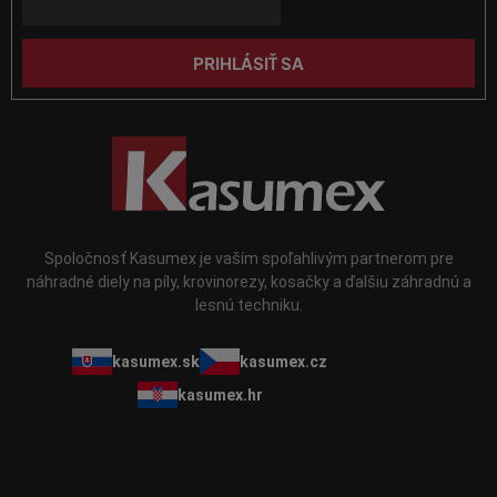
v
e
ý
p
PRIHLÁSIŤ SA
i
s
u
Spoločnosť Kasumex je vaším spoľahlivým partnerom pre
náhradné diely na píly, krovinorezy, kosačky a ďalšiu záhradnú a
lesnú techniku.
kasumex.sk
kasumex.cz
kasumex.hr