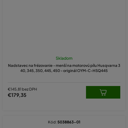
Skladom
Nadstavec na frézovanie - menší na motorovú pílu Husqvarna 3
40, 345, 350, 445, 450 - originál OYM-C-HSQ445
€145,81 bez DPH
€179,35
Kód:
5038863-01