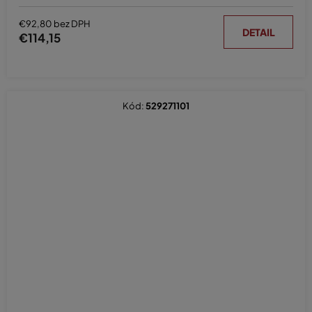
€92,80 bez DPH
DETAIL
€114,15
Kód:
529271101