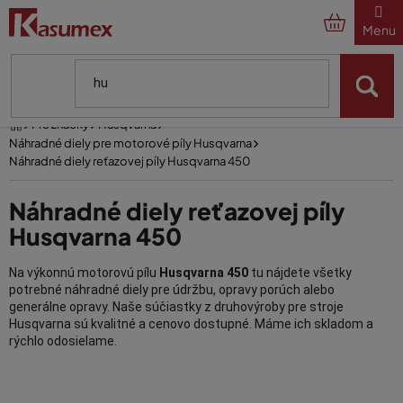
Prejsť
na
obsah
Domov
Pre značky
Husqvarna
Náhradné diely pre motorové píly Husqvarna
Náhradné diely reťazovej píly Husqvarna 450
Náhradné diely reťazovej píly
Husqvarna 450
Na výkonnú motorovú pílu
Husqvarna 450
tu nájdete všetky
potrebné náhradné diely pre údržbu, opravy porúch alebo
generálne opravy. Naše súčiastky z druhovýroby pre stroje
Husqvarna sú kvalitné a cenovo dostupné. Máme ich skladom a
rýchlo odosielame.
Aké Husqvarna 450 náhradné diely u
V