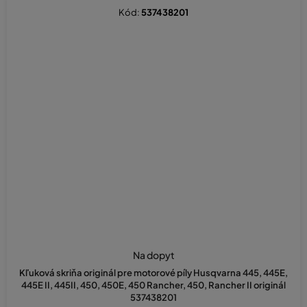
Kód:
537438201
Na dopyt
Kľuková skriňa originál pre motorové píly Husqvarna 445, 445E,
445E II, 445II, 450, 450E, 450 Rancher, 450, Rancher II originál
537438201