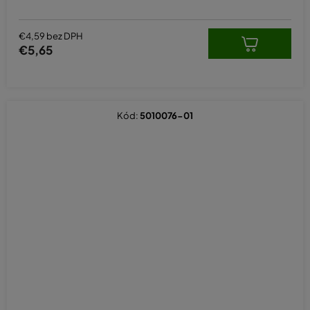
€4,59 bez DPH
€5,65
Kód:
5010076-01