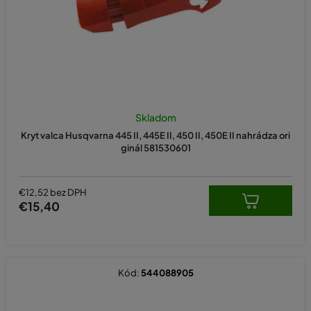
Priemerné
hodnotenie
Skladom
produktu
Kryt valca Husqvarna 445 II, 445E II, 450 II, 450E II nahrádza ori
je
ginál 581530601
5,0
z
5
hviezdičiek.
€12,52 bez DPH
€15,40
Kód:
544088905