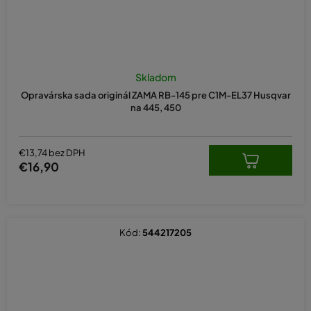
Priemerné
hodnotenie
Skladom
produktu
Opravárska sada originál ZAMA RB-145 pre C1M-EL37 Husqvar
je
na 445, 450
5,0
z
5
hviezdičiek.
€13,74 bez DPH
€16,90
Kód:
544217205