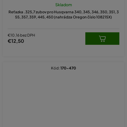
hodnotenie
Skladom
produktu
Reťazka .325,7 zubov pro Husqvarna 340, 345, 346, 350, 351, 3
je
55, 357, 359, 445, 450 (nahrádza Oregon číslo 108215X)
5,0
z
5
hviezdičiek.
€10,16 bez DPH
€12,50
Kód:
170-470