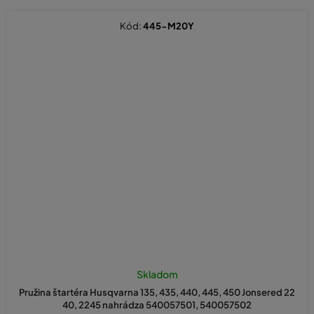
Kód:
445-M20Y
Skladom
Pružina štartéra Husqvarna 135, 435, 440, 445, 450 Jonsered 22
40, 2245 nahrádza 540057501, 540057502