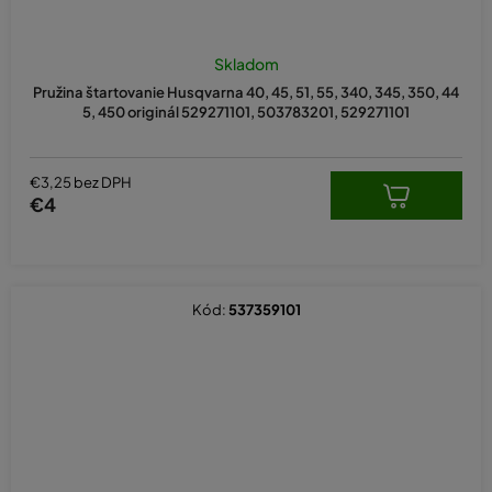
Priemerné
hodnotenie
Skladom
produktu
Pružina štartovanie Husqvarna 40, 45, 51, 55, 340, 345, 350, 44
je
5, 450 originál 529271101, 503783201, 529271101
5,0
z
5
hviezdičiek.
€3,25 bez DPH
€4
Kód:
537359101