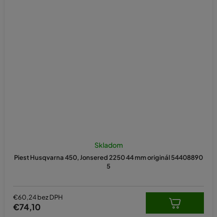
Skladom
Piest Husqvarna 450, Jonsered 2250 44 mm originál 54408890
5
€60,24 bez DPH
€74,10