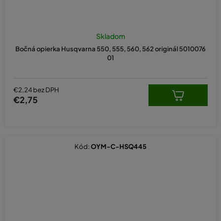
Skladom
Bočná opierka Husqvarna 550, 555, 560, 562 originál 5010076
01
€2,24 bez DPH
€2,75
Kód:
OYM-C-HSQ445