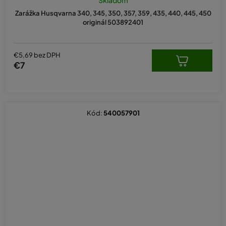
Skladom
Zarážka Husqvarna 340, 345, 350, 357, 359, 435, 440, 445, 450
originál 503892401
€5,69 bez DPH
€7
Kód:
540057901