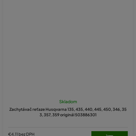
Skladom
Zachytávač reťaze Husqvarna 135, 435, 440, 445, 450, 346, 35
3, 357, 359 originál 503886301
€4,11 bez DPH