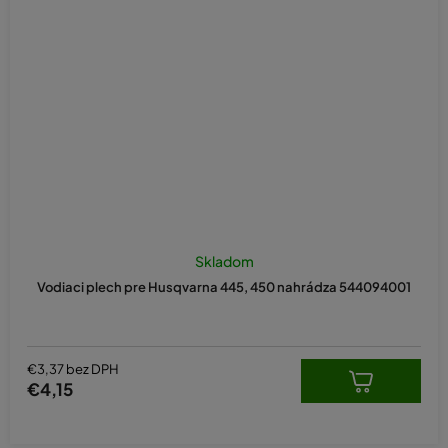
Skladom
Vodiaci plech pre Husqvarna 445, 450 nahrádza 544094001
€3,37 bez DPH
€4,15