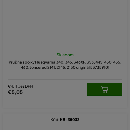
Skladom
Pružina spojky Husqvarna 340, 345, 346XP, 353, 445, 450, 455,
460, Jonsered 2141, 2145, 2150 originál 537359101
€4,11 bez DPH
€5,05
Kód:
KB-35033