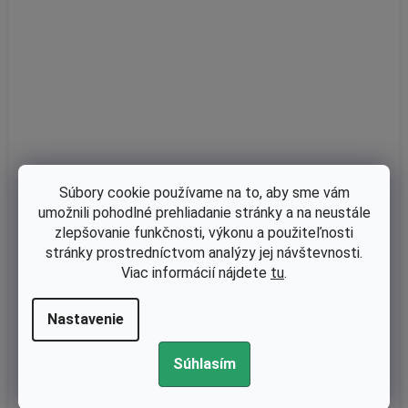
Súbory cookie používame na to, aby sme vám
umožnili pohodlné prehliadanie stránky a na neustále
zlepšovanie funkčnosti, výkonu a použiteľnosti
stránky prostredníctvom analýzy jej návštevnosti.
Viac informácií nájdete
tu
.
Skladom
Ložisko reťazky Husqvarna 40, 45, 55, 254, 257, 262, 340, 345, 3
Nastavenie
50, 353, 357, 359, 445, 450, 455, 460 nahrádza originál 11893,
Súhlasím
€3,13 bez DPH
€3,85