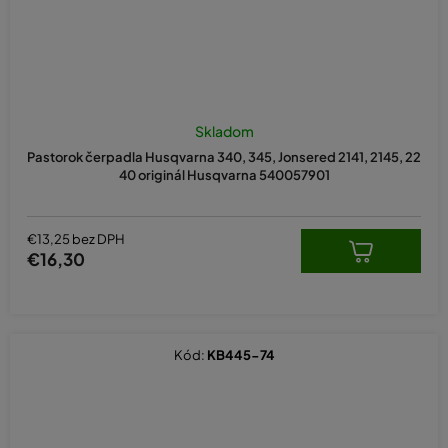
Skladom
Pastorok čerpadla Husqvarna 340, 345, Jonsered 2141, 2145, 22
40 originál Husqvarna 540057901
€13,25 bez DPH
€16,30
Kód:
KB445-74