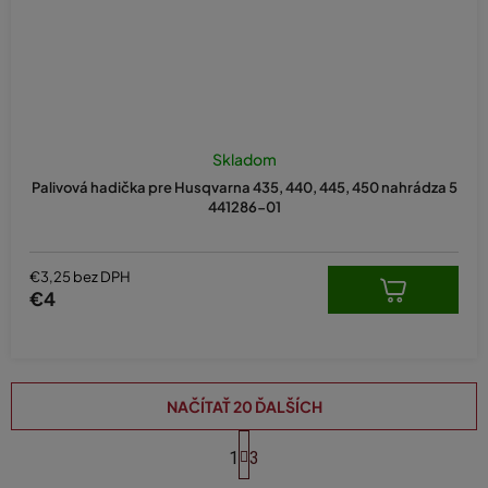
Skladom
Palivová hadička pre Husqvarna 435, 440, 445, 450 nahrádza 5
441286-01
€3,25 bez DPH
€4
NAČÍTAŤ 20 ĎALŠÍCH
S
t
1
3
O
r