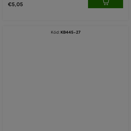
€5,05
Kód:
KB445-27
Priemerné