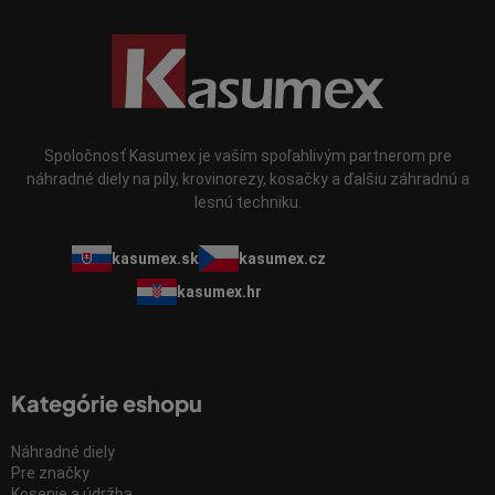
Spoločnosť Kasumex je vaším spoľahlivým partnerom pre
náhradné diely na píly, krovinorezy, kosačky a ďalšiu záhradnú a
lesnú techniku.
kasumex.sk
kasumex.cz
kasumex.hr
Kategórie eshopu
Náhradné diely
Pre značky
Kosenie a údržba