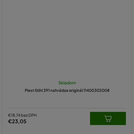
Skladom
Piest Stihl 391 nahrádza originál 11400302008
€18,74 bez DPH
€23,05