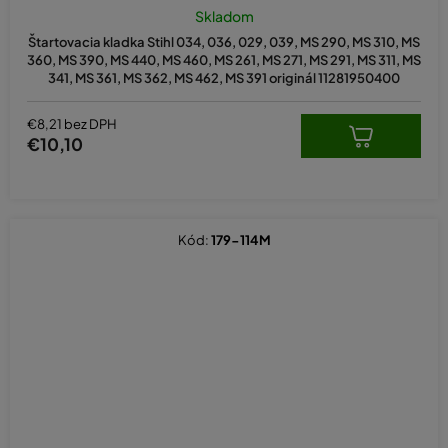
Skladom
Štartovacia kladka Stihl 034, 036, 029, 039, MS 290, MS 310, MS
360, MS 390, MS 440, MS 460, MS 261, MS 271, MS 291, MS 311, MS
341, MS 361, MS 362, MS 462, MS 391 originál 11281950400
€8,21 bez DPH
€10,10
Kód:
179-114M