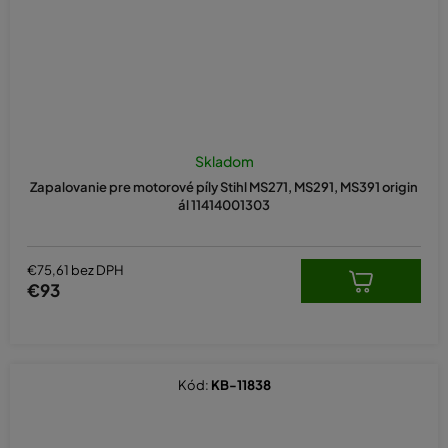
Skladom
Zapalovanie pre motorové píly Stihl MS271, MS291, MS391 origin
ál 11414001303
€75,61 bez DPH
€93
Kód:
KB-11838