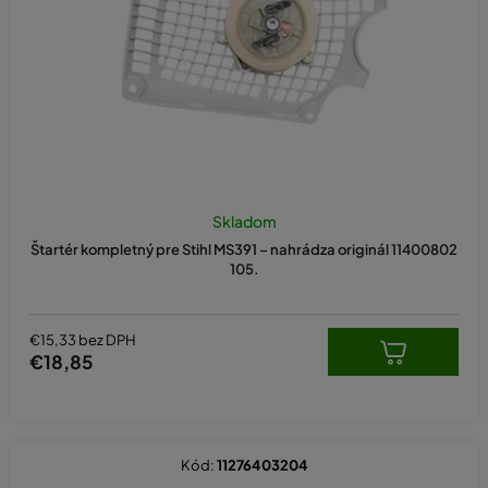
d
u
k
t
o
v
Skladom
Štartér kompletný pre Stihl MS391 – nahrádza originál 11400802
105.
€15,33 bez DPH
€18,85
Kód:
11276403204