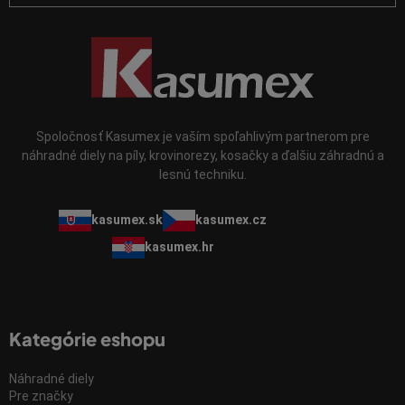
s
u
Spoločnosť Kasumex je vaším spoľahlivým partnerom pre
náhradné diely na píly, krovinorezy, kosačky a ďalšiu záhradnú a
lesnú techniku.
kasumex.sk
kasumex.cz
kasumex.hr
Kategórie eshopu
Náhradné diely
Pre značky