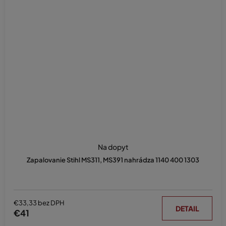
Na dopyt
Zapalovanie Stihl MS311, MS391 nahrádza 1140 400 1303
€33,33 bez DPH
DETAIL
€41