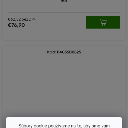
401
€62,52 bez DPH
€76,90
Kód:
11403500825
Súbory cookie používame na to, aby sme vám