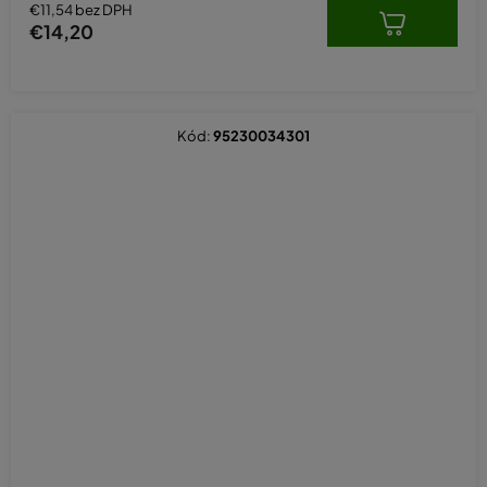
hviezdičiek.
€11,54 bez DPH
€14,20
Kód:
95230034301