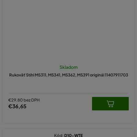
Skladom
Rukoväť Stihl MS311, MS341, MS362, MS391 originál 11407911703
€29,80 bez DPH
€36,65
Kód:
D10-WTE