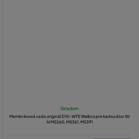
Priemerné
hodnotenie
Skladom
produktu
Membránová sada originál D10-WTE Walbro pre karburátor Sti
je
hl MS260, MS361, MS391
5,0
z
5