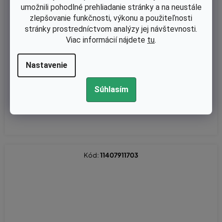
umožnili pohodlné prehliadanie stránky a na neustále
zlepšovanie funkčnosti, výkonu a použiteľnosti
stránky prostredníctvom analýzy jej návštevnosti.
Viac informácií nájdete
tu
.
Skladom
Palivová nadrž Stihl MS311, MS362, MS362 C, MS391 originál 1140
Nastavenie
3500825
Súhlasím
€85,93 bez DPH
€105,70
Kód:
11407911703