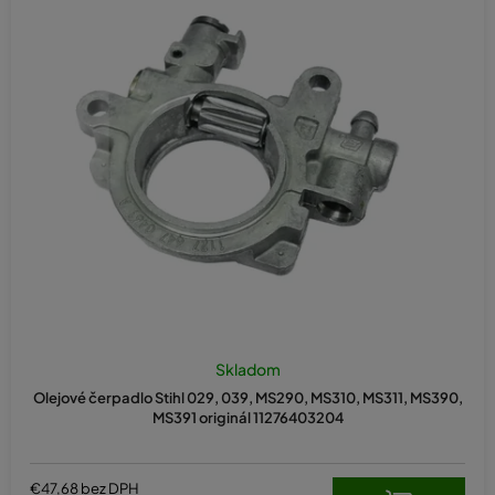
Skladom
Olejové čerpadlo Stihl 029, 039, MS290, MS310, MS311, MS390,
MS391 originál 11276403204
€47,68 bez DPH