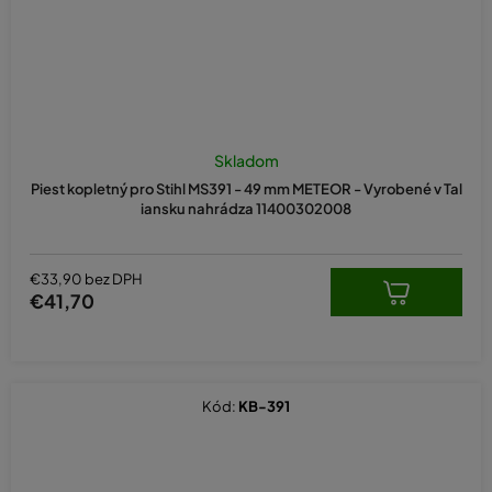
Skladom
Piest kopletný pro Stihl MS391 - 49 mm METEOR - Vyrobené v Tal
iansku nahrádza 11400302008
€33,90 bez DPH
€41,70
Kód:
KB-391