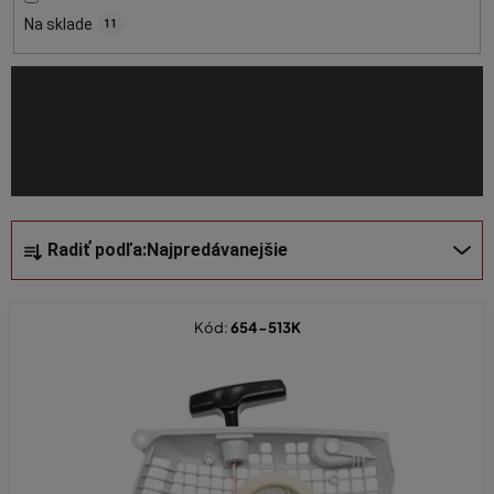
o
Na sklade
11
d
u
k
t
o
v
R
Radiť podľa:
Najpredávanejšie
a
d
e
Kód:
654-513K
n
i
e
p
r
o