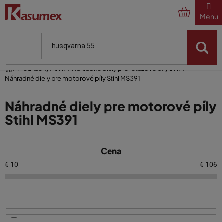
Prejsť
na
obsah
Domov
Pre značky
Stihl
Náhradné diely pre reťazové píly Stihl
Náhradné diely pre motorové píly Stihl MS391
Náhradné diely pre motorové píly
Stihl MS391
V
Cena
ý
p
€
10
€
106
i
s
p
r