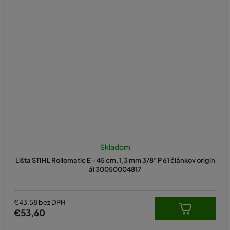
Skladom
Lišta STIHL Rollomatic E - 45 cm, 1,3 mm 3/8" P 61 článkov origin
ál 30050004817
€43,58 bez DPH
€53,60