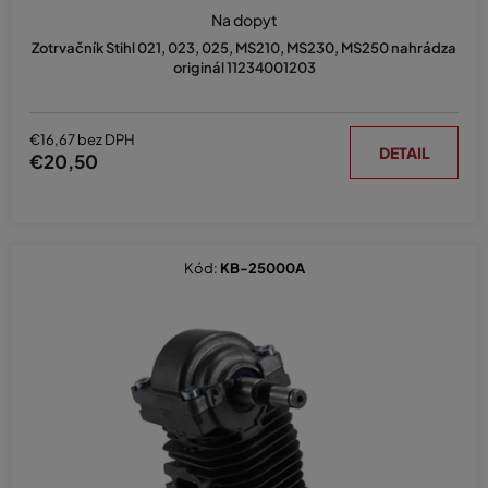
Na dopyt
Zotrvačník Stihl 021, 023, 025, MS210, MS230, MS250 nahrádza
originál 11234001203
€16,67 bez DPH
DETAIL
€20,50
Kód:
KB-25000A