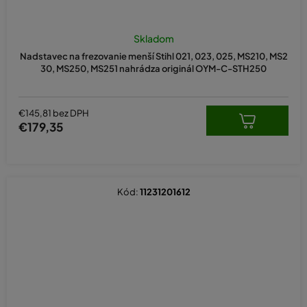
Skladom
Nadstavec na frezovanie menší Stihl 021, 023, 025, MS210, MS2
30, MS250, MS251 nahrádza originál OYM-C-STH250
€145,81 bez DPH
€179,35
Kód:
11231201612