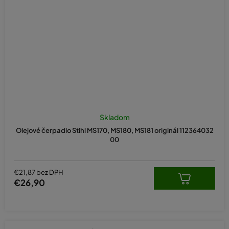
Skladom
Olejové čerpadlo Stihl MS170, MS180, MS181 originál 112364032
00
€21,87 bez DPH
€26,90