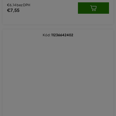
€6,14 bez DPH
€7,55
Kód:
11236642402