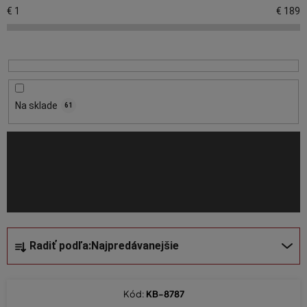
p
€
1
€
189
i
s
p
r
o
Na sklade
61
d
u
k
t
o
v
R
Radiť podľa:
Najpredávanejšie
a
d
e
Kód:
KB-8787