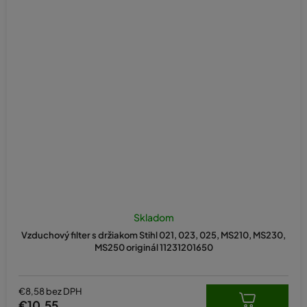
Skladom
Vzduchový filter s držiakom Stihl 021, 023, 025, MS210, MS230,
MS250 originál 11231201650
€8,58 bez DPH
€10,55