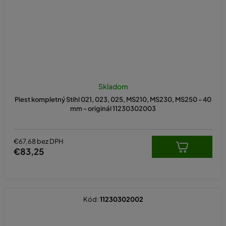
Skladom
Piest kompletný Stihl 021, 023, 025, MS210, MS230, MS250 - 40
mm - originál 11230302003
€67,68 bez DPH
€83,25
Kód:
11230302002