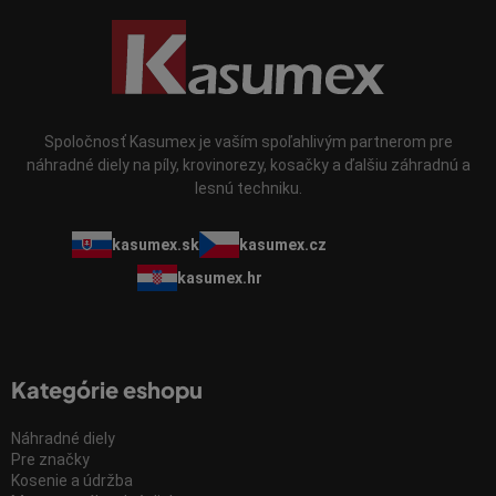
Spoločnosť Kasumex je vaším spoľahlivým partnerom pre
náhradné diely na píly, krovinorezy, kosačky a ďalšiu záhradnú a
lesnú techniku.
kasumex.sk
kasumex.cz
kasumex.hr
Kategórie eshopu
Náhradné diely
Pre značky
Kosenie a údržba