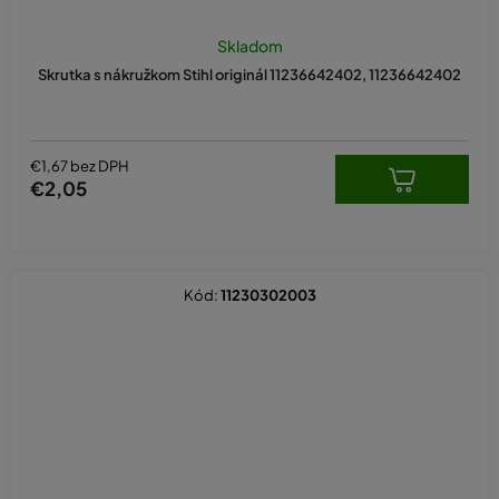
Skladom
Skrutka s nákružkom Stihl originál 11236642402, 11236642402
€1,67 bez DPH
€2,05
Kód:
11230302003