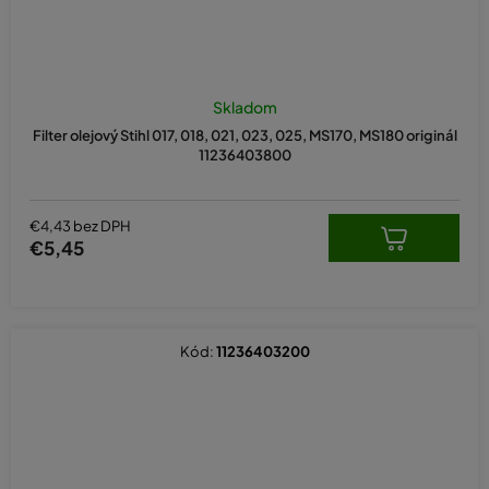
Skladom
Filter olejový Stihl 017, 018, 021, 023, 025, MS170, MS180 originál
11236403800
€4,43 bez DPH
€5,45
Kód:
11236403200