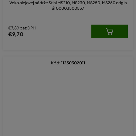
Veko olejovej nádrže Stihl MS210, MS230, MS250, MS260 origin
je
ál 00003500537
5,0
z
5
hviezdičiek.
€7,89 bez DPH
€9,70
Kód:
11230302011