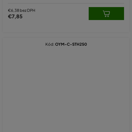
€6,38 bez DPH
€7,85
Kód:
OYM-C-STH250