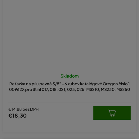
Skladom
Reťazka na pílu pevná 3/8" - 6 zubov katalógové Oregon číslo 1
00962X pro Stihl 017, 018, 021, 023, 025, MS210, MS230, MS250
€14,88 bez DPH
€18,30