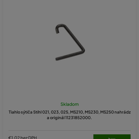
n
i
e
p
r
o
d
u
k
t
o
v
Skladom
Tiahlo sýtiča Stihl 021, 023, 025, MS210, MS230, MS250 nahrádz
a originál 11231852000.
€1,02 bez DPH