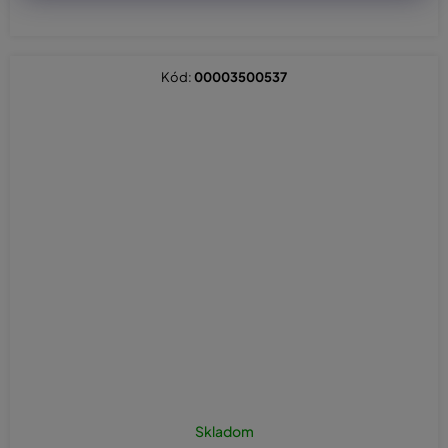
Kód:
00003500537
Priemerné
hodnotenie
Skladom
produktu