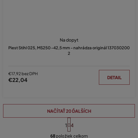
Na dopyt
Piest Stihl 025, MS250 -42,5 mm - nahrádza originál 137030200
2
€17,92 bez DPH
DETAIL
€22,04
NAČÍTAŤ 20 ĎALŠÍCH
S
t
1
4
O
r
á
68
položiek celkom
v