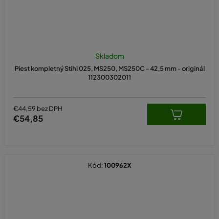
Skladom
Piest kompletný Stihl 025, MS250, MS250C - 42,5 mm - originál
112300302011
€44,59 bez DPH
€54,85
Kód:
100962X