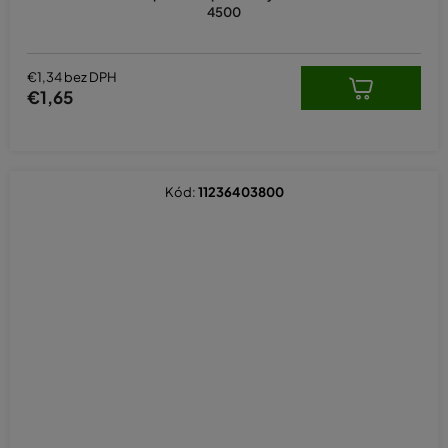
4500
€1,34 bez DPH
€1,65
Kód:
11236403800