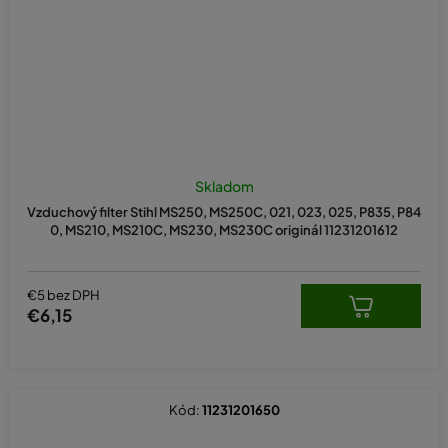
Skladom
Vzduchový filter Stihl MS250, MS250C, 021, 023, 025, P835, P84
0, MS210, MS210C, MS230, MS230C originál 11231201612
€5 bez DPH
€6,15
Kód:
11231201650