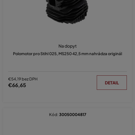
Na dopyt
Polomotor pro Stihl 025, MS250 42,5 mm nahrádza originál
€54,19 bez DPH
DETAIL
€66,65
Kód:
30050004817