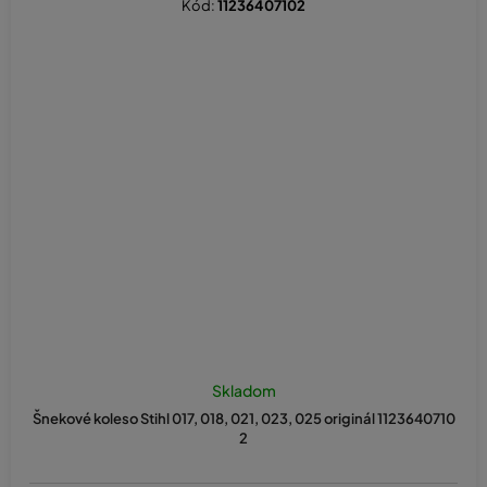
Kód:
11236407102
Skladom
Šnekové koleso Stihl 017, 018, 021, 023, 025 originál 1123640710
2