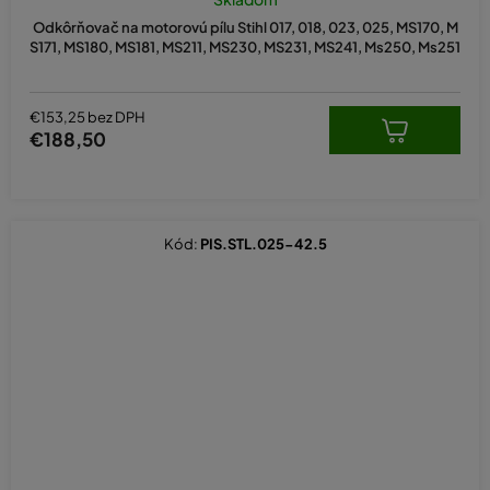
Odkôrňovač na motorovú pílu Stihl 017, 018, 023, 025, MS170, M
S171, MS180, MS181, MS211, MS230, MS231, MS241, Ms250, Ms251
€153,25 bez DPH
€188,50
Kód:
PIS.STL.025-42.5