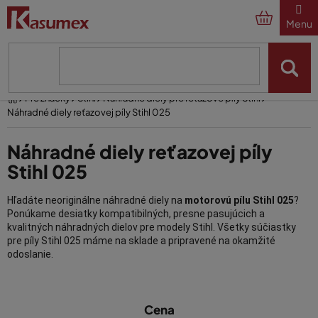
Prejsť
na
obsah
Domov
Pre značky
Stihl
Náhradné diely pre reťazové píly Stihl
Náhradné diely reťazovej píly Stihl 025
Náhradné diely reťazovej píly
Stihl 025
Hľadáte neoriginálne náhradné diely na
motorovú pílu Stihl 025
?
Ponúkame desiatky kompatibilných, presne pasujúcich a
kvalitných náhradných dielov pre modely Stihl. Všetky súčiastky
pre píly Stihl 025 máme na sklade a pripravené na okamžité
odoslanie.
Dodávame pre vás originálne aj neoriginálne náhradné diely už 25
V
rokov.
Cena
ý