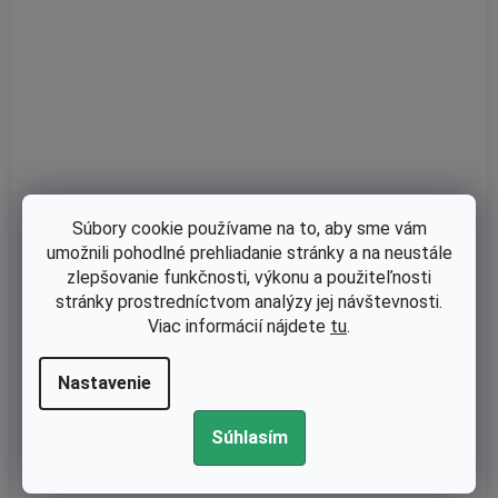
Súbory cookie používame na to, aby sme vám
umožnili pohodlné prehliadanie stránky a na neustále
zlepšovanie funkčnosti, výkonu a použiteľnosti
stránky prostredníctvom analýzy jej návštevnosti.
Viac informácií nájdete
tu
.
Skladom
Piest kompletný Stihl 025, MS250 - 42 mm - originál 112303020
Nastavenie
02
Súhlasím
€75,61 bez DPH
€93