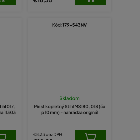
Kód:
179-543NV
Skladom
ihl 017,
Piest kopletný Stihl MS180, 018 (ča
za 11303
p 10 mm) - nahrádza originál
€8,33 bez DPH