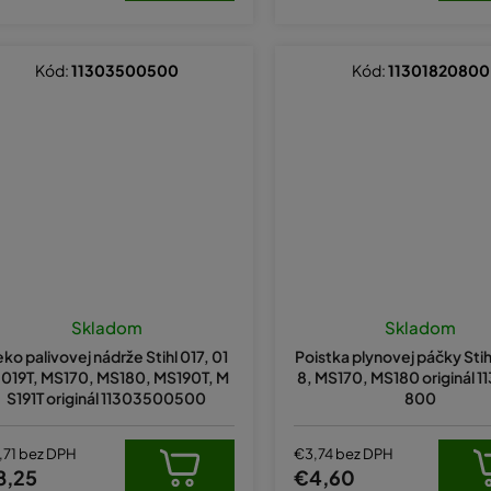
Kód:
11303500500
Kód:
11301820800
Skladom
Skladom
ko palivovej nádrže Stihl 017, 01
Poistka plynovej páčky Stihl
 019T, MS170, MS180, MS190T, M
8, MS170, MS180 originál 
S191T originál 11303500500
800
,71 bez DPH
€3,74 bez DPH
8,25
€4,60