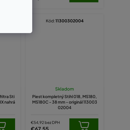
Kód:
11300302004
Skladom
ltra Sti
Piest kompletný Stihl 018, MS180,
X nahrá
MS180C - 38 mm - originál 113003
02004
€54,92 bez DPH
€67,55