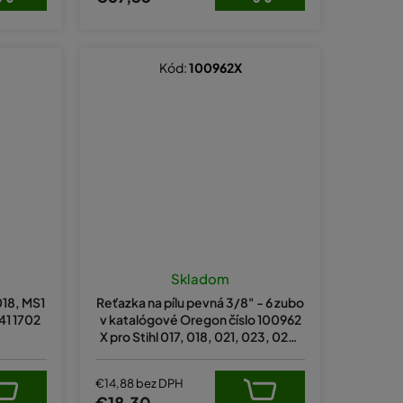
Kód:
100962X
Skladom
018, MS1
Reťazka na pílu pevná 3/8" - 6 zubo
41 1702
v katalógové Oregon číslo 100962
X pro Stihl 017, 018, 021, 023, 025,
MS210, MS230, MS250
€14,88 bez DPH
€18,30