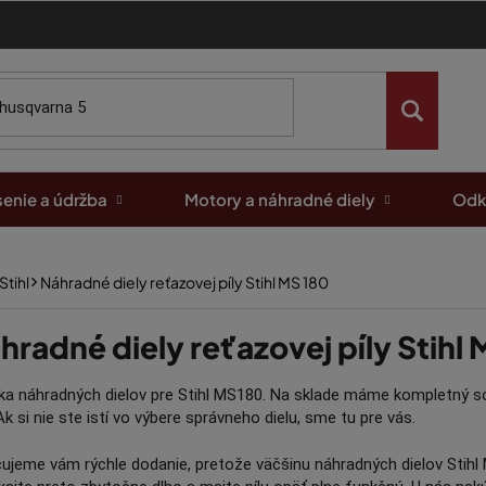
enie a údržba
Motory a náhradné diely
Odk
Stihl
Náhradné diely reťazovej píly Stihl MS 180
hradné diely reťazovej píly Stihl
a náhradných dielov pre Stihl MS180. Na sklade máme kompletný so
Ak si nie ste istí vo výbere správneho dielu, sme tu pre vás.
ujeme vám rýchle dodanie, pretože väčšinu náhradných dielov Sti