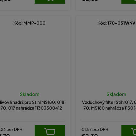
Kód:
MMP-000
Kód:
170-051WNV
Skladom
Skladom
livová nadrž pro Stihl MS180, 018
Vzduchový filter Stihl 017, 
 170, 017 nahrádza 11303500412
70, MS180 nahrádza 1130 1
,26 bez DPH
€1,87 bez DPH
7,70
€2,30