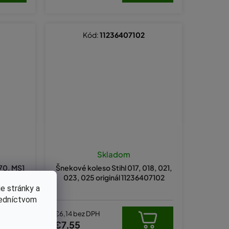
Kód:
11236407102
Skladom
170, MS1
Šnekové koleso Stihl 017, 018, 021,
403200
023, 025 originál 11236407102
e stránky a
redníctvom
€6,14 bez DPH
€7,55