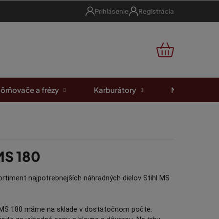
Prihlásenie
Registrácia
NÁKUPNÝ
KOŠÍK
ôrňovače a frézy
Karburátory
Motorové píl
 MS 180
rtiment najpotrebnejších náhradných dielov Stihl MS
hl MS 180 máme na sklade v dostatočnom počte.