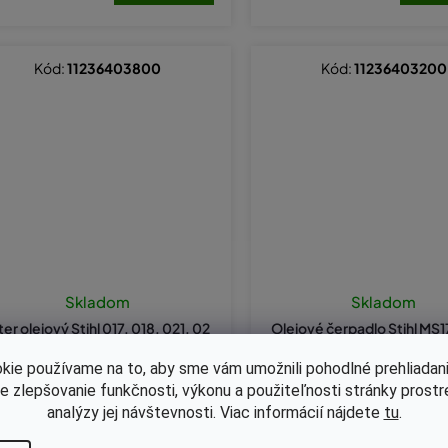
Kód:
11236403800
Kód:
11236403200
Skladom
Skladom
lter olejový Stihl 017, 018, 021, 02
Olejové čerpadlo Stihl MS
 025, MS170, MS180 originál 1123
80, MS181 originál 11236
6403800
kie používame na to, aby sme vám umožnili pohodlné prehliadani
le zlepšovanie funkčnosti, výkonu a použiteľnosti stránky prost
analýzy jej návštevnosti. Viac informácií nájdete
tu
.
,43 bez DPH
€21,87 bez DPH
5,45
€26,90