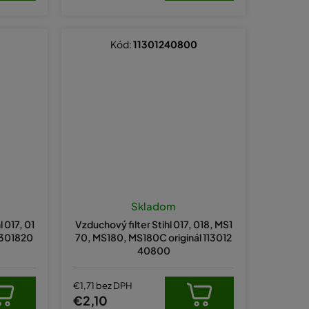
Kód:
11301240800
Skladom
 017, 01
Vzduchový filter Stihl 017, 018, MS1
11301820
70, MS180, MS180C originál 113012
40800
€1,71 bez DPH
€2,10