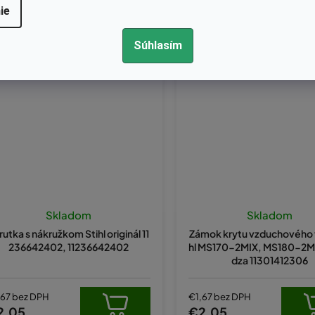
ie
Súhlasím
Kód:
11236642402
Kód:
560-415
Skladom
Skladom
rutka s nákružkom Stihl originál 11
Zámok krytu vzduchového fi
236642402, 11236642402
hl MS170-2MIX, MS180-2MI
dza 11301412306
,67 bez DPH
€1,67 bez DPH
2,05
€2,05