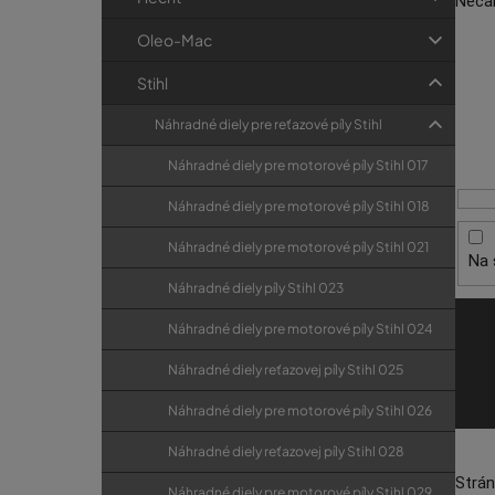
Nečak
p
r
sme u
a
i
Oleo-Mac
V
e
n
Ak
ý
Stihl
e
p
l
Náhradné diely pre reťazové píly Stihl
Všetk
i
súčia
Náhradné diely pre motorové píly Stihl 017
s
diely
tlači
p
Náhradné diely pre motorové píly Stihl 018
r
Do
Náhradné diely pre motorové píly Stihl 021
Na 
o
Náhradné diely píly Stihl 023
d
Potre
prípa
u
Náhradné diely pre motorové píly Stihl 024
môže
k
Náhradné diely reťazovej píly Stihl 025
t
Náhradné diely pre motorové píly Stihl 026
o
v
Náhradné diely reťazovej píly Stihl 028
Strá
Náhradné diely pre motorové píly Stihl 029