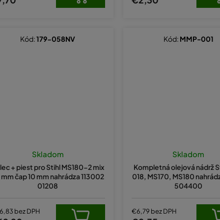
Kód:
179-058NV
Kód:
MMP-001
Skladom
Skladom
lec + piest pro Stihl MS180-2 mix
Kompletná olejová nádrž St
 mm čap 10 mm nahrádza 113002
018, MS170, MS180 nahrád
01208
504400
6,83 bez DPH
€6,79 bez DPH