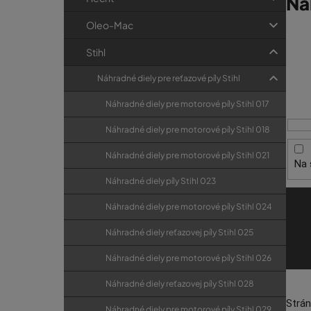
Ná
p
r
od
a
i
Oleo-Mac
V
e
n
ý
Stihl
Vďaka
e
p
660 p
l
Náhradné diely pre reťazové píly Stihl
Modři
i
náhra
Náhradné diely pre motorové píly Stihl 017
s
Ka
p
Náhradné diely pre motorové píly Stihl 018
r
Náhradné diely pre motorové píly Stihl 021
Či už
Na 
o
dielo
Náhradné diely píly Stihl 023
d
nájde
u
Náhradné diely pre motorové píly Stihl 024
k
Náhradné diely reťazovej píly Stihl 025
t
Náhradné diely pre motorové píly Stihl 026
o
v
Náhradné diely reťazovej píly Stihl 028
Strá
Náhradné diely pre motorové píly Stihl 029