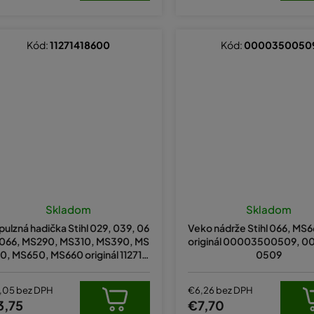
Kód:
11271418600
Kód:
0000350050
Skladom
Skladom
pulzná hadička Stihl 029, 039, 06
Veko nádrže Stihl 066, MS
 066, MS290, MS310, MS390, MS
originál 00003500509, 0
0, MS650, MS660 originál 112714
0509
18600
,05 bez DPH
€6,26 bez DPH
3,75
€7,70