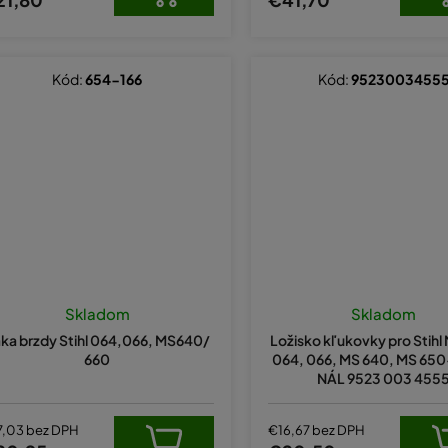
Kód:
654-166
Kód:
9523003455
Skladom
Skladom
ka brzdy Stihl 064,066, MS640/
Ložisko kľukovky pro Stihl
660
064, 066, MS 640, MS 65
NÁL 9523 003 455
7,03 bez DPH
€16,67 bez DPH