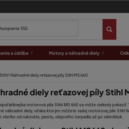
enie a údržba
Motory a náhradné diely
Odk
Stihl
Náhradné diely reťazovej píly Stihl MS 660
hradné diely reťazovej píly Stihl
jspoľahlivejšia motorová píla Stihl MS 660 sa môže niekedy pokaziť. 
tné náhradné diely, vďaka ktorým môžete vašej motorovej píle Stihl
všetko od rukoväte, piestu, olejového čerpadla až po silentblok.