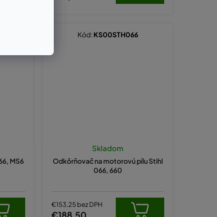
Kód:
KS00STH066
Skladom
066, MS6
Odkôrňovač na motorovú pílu Stihl
066, 660
€153,25 bez DPH
€188,50