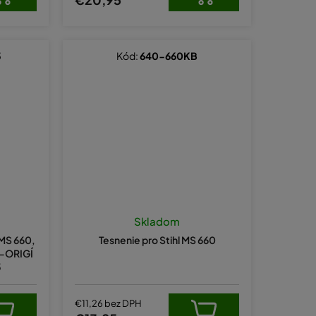
5
Kód:
640-660KB
Skladom
 MS 660,
Tesnenie pro Stihl MS 660
0-ORIGÍ
5
€11,26 bez DPH