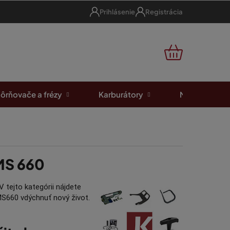
Prihlásenie
Registrácia
NÁKUPNÝ
KOŠÍK
ôrňovače a frézy
Karburátory
Motorové píl
 MS 660
V tejto kategórii nájdete
 MS660 vdýchnuť nový život.