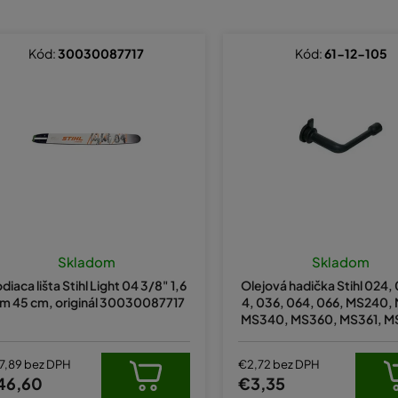
Kód:
30030087717
Kód:
61-12-105
Náhradný diely Stihl MS 660
ex je tu vždy pre svojich zákazníkov. Radi Vám preto poradíme, ak 
 V prípade otázok ohľadom náhradných dielov pre Stihl MS 660 nás
n
Skladom
Skladom
diaca lišta Stihl Light 04 3/8" 1,6
Olejová hadička Stihl 024,
m 45 cm, originál 30030087717
4, 036, 064, 066, MS240,
MS340, MS360, MS361, M
S441, MS640, MS650, MS6
ádza originál 1122647
7,89 bez DPH
€2,72 bez DPH
46,60
€3,35