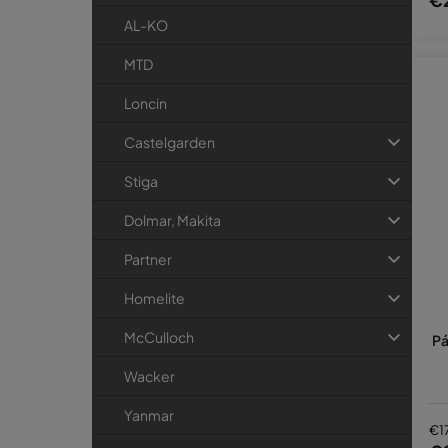
AL-KO
MTD
Loncin
Castelgarden
Stiga
Dolmar, Makita
Partner
Homelite
McCulloch
Pá
Wacker
Yanmar
€1