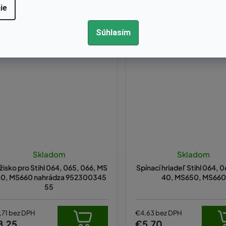
ie
Súhlasím
Kód:
KB-00141
Kód:
11221820902
Skladom
Skladom
žisko pro Stihl 064, 065, 066, MS
Spínací hriadeľ Stihl 064, 
0, MS660 nahrádza 952300345
40, MS650, MS660
55
,71 bez DPH
€4,63 bez DPH
8,25
€5,70