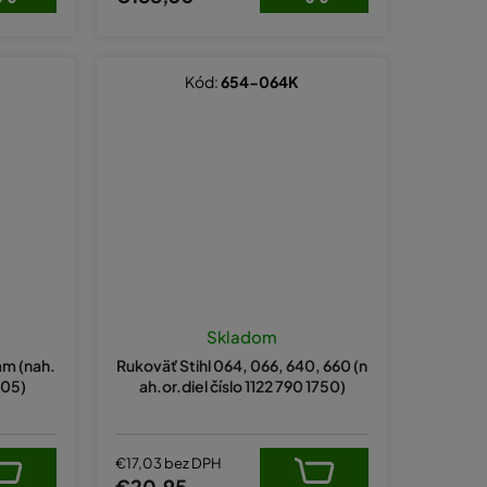
Kód:
654-064K
Skladom
mm (nah.
Rukoväť Stihl 064, 066, 640, 660 (n
005)
ah.or.diel číslo 1122 790 1750)
€17,03 bez DPH
€20,95