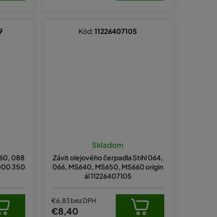
9
Kód:
11226407105
Skladom
660, 088
Závit olejového čerpadla Stihl 064,
000 350
066, MS640, MS650, MS660 origin
ál 11226407105
€6,83 bez DPH
€8,40