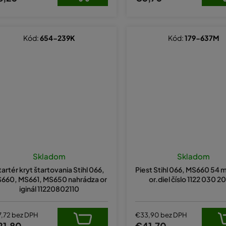
Kód:
654-239K
Kód:
179-637M
Skladom
Skladom
tartér kryt štartovania Stihl 066,
Piest Stihl 066, MS660 54 
660, MS661, MS650 nahrádza or
or.diel číslo 1122 030 2
iginál 11220802110
7,72 bez DPH
€33,90 bez DPH
21,80
€41,70