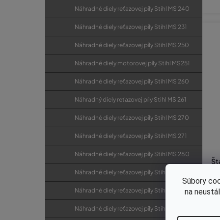
Náhradné diely reťazovej píly Stihl MS 240
Náhradné diely reťazovej píly Stihl MS 231
Náhradné diely reťazovej píly Stihl MS 250
Náhradné diely motorovej píly Stihl MS251
Náhradné diely reťazovej píly Stihl MS 260
Náhradný diely reťazovej píly Stihl MS 261
Náhradné diely reťazovej píly Stihl MS 270
Náhradné diely reťazovej píly Stihl MS 271
Náhradné diely reťazovej píly Stihl MS 280
Št
íl
Náhradné diely reťazovej píly Stihl MS 290
0,
Súbory coo
Náhradné diely reťazovej píly Stihl MS 291
na neustá
€6
Náhradné diely reťazovej píly Stihl MS 310
€