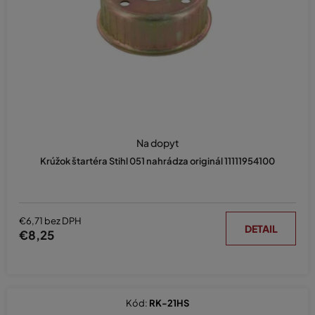
d
u
k
t
o
v
Na dopyt
Krúžok štartéra Stihl 051 nahrádza originál 11111954100
€6,71 bez DPH
DETAIL
€8,25
Kód:
RK-21HS