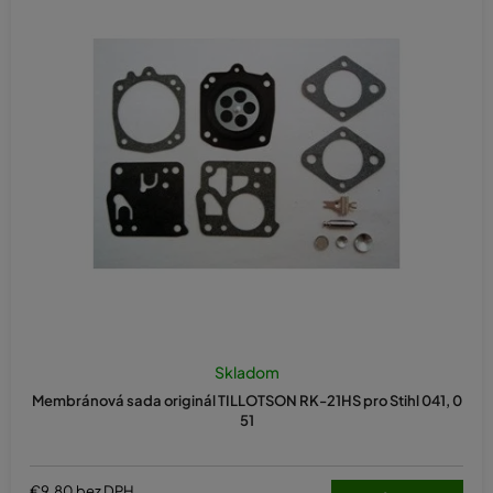
Priemerné
hodnotenie
Skladom
produktu
Membránová sada originál TILLOTSON RK-21HS pro Stihl 041, 0
je
51
5,0
z
5
hviezdičiek.
€9,80 bez DPH