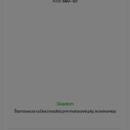
Kód:
560-121
Skladom
Štartovacia ručka (madlo) pre motorové píly, krovinorezy