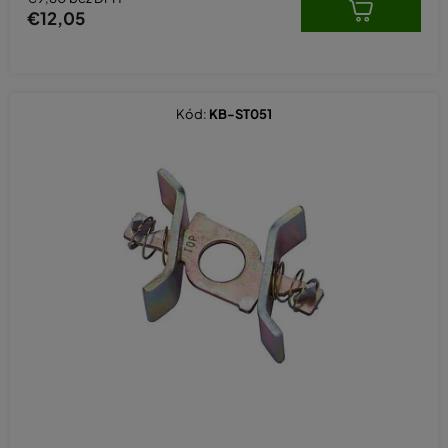
€12,05
Kód:
KB-ST051
Priemerné