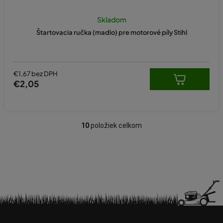
Skladom
Štartovacia ručka (madlo) pre motorové píly Stihl
€1,67 bez DPH
€2,05
10
položiek celkom
O
v
l
á
d
a
c
i
Z
e