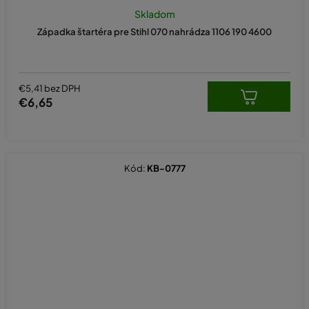
hodnotenie
Skladom
produktu
Západka štartéra pre Stihl 070 nahrádza 1106 190 4600
je
5,0
z
5
hviezdičiek.
€5,41 bez DPH
€6,65
Kód:
KB-0777