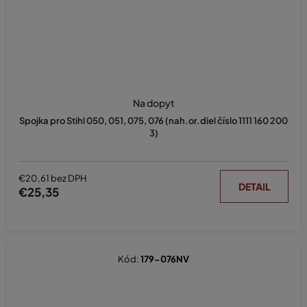
Na dopyt
Spojka pro Stihl 050, 051, 075, 076 (nah.or.diel číslo 1111 160 200
3)
€20,61 bez DPH
DETAIL
€25,35
Kód:
179-076NV