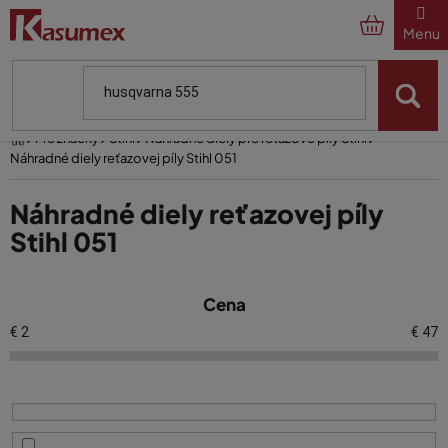
Prejsť
na
obsah
Domov
Pre značky
Stihl
Náhradné diely pre reťazové píly Stihl
Náhradné diely reťazovej píly Stihl 051
Náhradné diely reťazovej píly
Stihl 051
V
Cena
ý
p
€
2
€
47
i
s
p
r