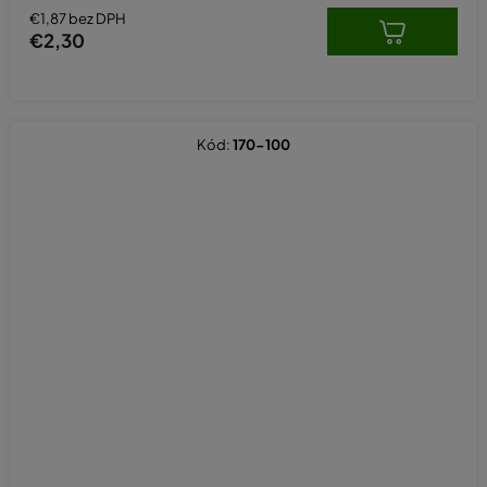
€1,87 bez DPH
€2,30
Kód:
170-100