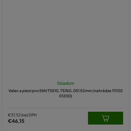
Skladom
Valec a piest pro Stihl TS510, TS760, 051 52mm (nahrádza 111102
01200)
€37,52 bez DPH
€46,15