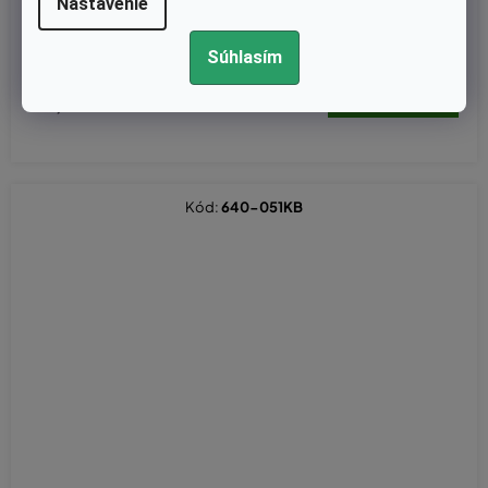
Nastavenie
2)
Súhlasím
€6,71 bez DPH
€8,25
Kód:
640-051KB