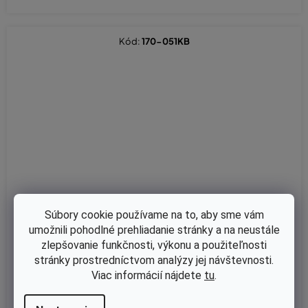
Kód:
170-051KB
Súbory cookie používame na to, aby sme vám
umožnili pohodlné prehliadanie stránky a na neustále
zlepšovanie funkčnosti, výkonu a použiteľnosti
stránky prostredníctvom analýzy jej návštevnosti.
Viac informácií nájdete
tu
.
Skladom
Vzduchový filter pro Stihl 051,TS510(nah.or.diel číslo 1111 120 160