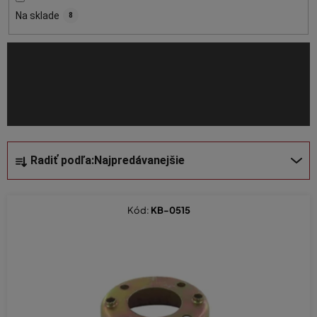
o
Na sklade
8
d
u
k
t
o
v
R
Radiť podľa:
Najpredávanejšie
a
d
e
Kód:
KB-0515
n
i
e
p
r
o