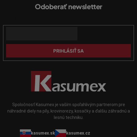
á
p
Odoberať newsletter
p
r
Vložte svoj e-mail a my Vám budeme zasielať informácie o nových
ä
v
produktoch na našom e-shope.
k
t
y
Email
i
v
e
ý
p
PRIHLÁSIŤ SA
i
s
u
Spoločnosť Kasumex je vaším spoľahlivým partnerom pre
náhradné diely na píly, krovinorezy, kosačky a ďalšiu záhradnú a
lesnú techniku.
kasumex.sk
kasumex.cz