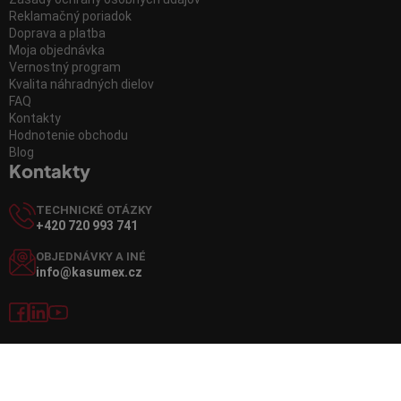
Reklamačný poriadok
Doprava a platba
Moja objednávka
Vernostný program
Kvalita náhradných dielov
FAQ
Kontakty
Hodnotenie obchodu
Blog
Kontakty
TECHNICKÉ OTÁZKY
+420 720 993 741
OBJEDNÁVKY A INÉ
info@kasumex.cz