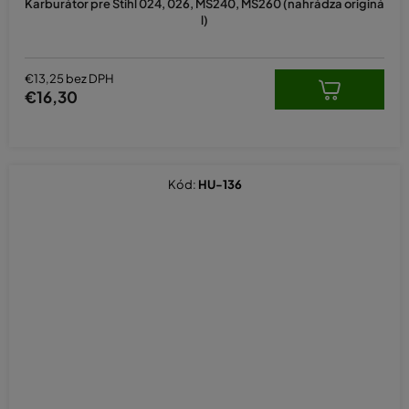
Karburátor pre Stihl 024, 026, MS240, MS260 (nahrádza originá
l)
€13,25 bez DPH
€16,30
Kód:
HU-136