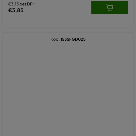
€3,13 bez DPH
€3,85
Kód:
153SFGD025