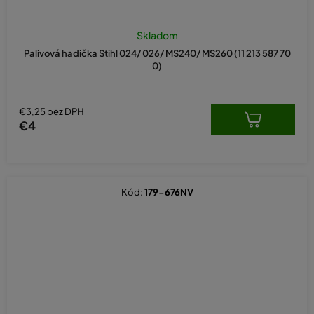
Skladom
Palivová hadička Stihl 024/ 026/ MS240/ MS260 (11 213 587 70
0)
€3,25 bez DPH
€4
Kód:
179-676NV