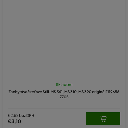
Skladom
Zachytávač reťaze StilL MS 361, MS 310, MS 390 originál 1119656
7705
€2,52 bez DPH
€3,10