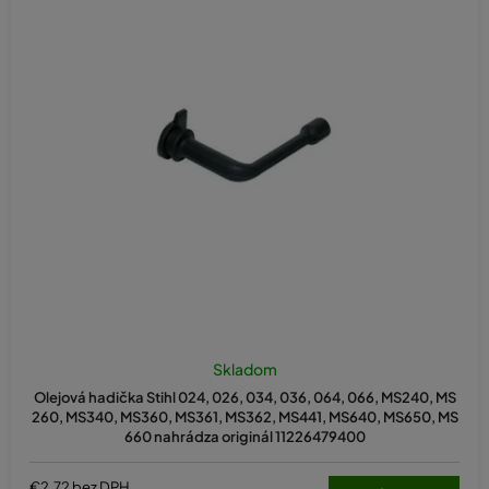
Skladom
Olejová hadička Stihl 024, 026, 034, 036, 064, 066, MS240, MS
260, MS340, MS360, MS361, MS362, MS441, MS640, MS650, MS
660 nahrádza originál 11226479400
€2,72 bez DPH