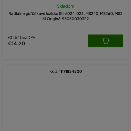
Skladom
Radiálne guľôčkové ložisko Stihl 024, 026, MS240, MS260, MS2
61 Originál 95030030322
€11,54 bez DPH
€14,20
Kód:
11171824500