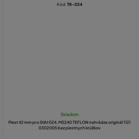
Kód:
TK-024
Skladom
Piest 42 mm pro Stihl 024, MS240 TEFLON nahrádza originál 1121
0302005 bez piestnych krúžkov