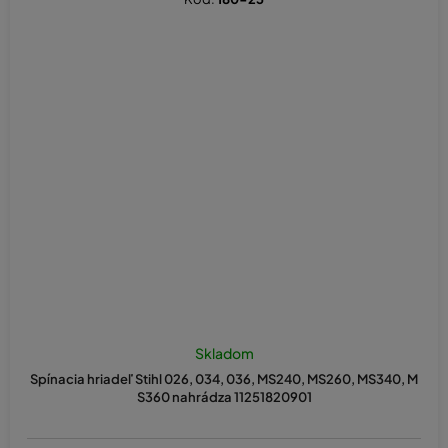
Skladom
Spínacia hriadeľ Stihl 026, 034, 036, MS240, MS260, MS340, M
S360 nahrádza 11251820901