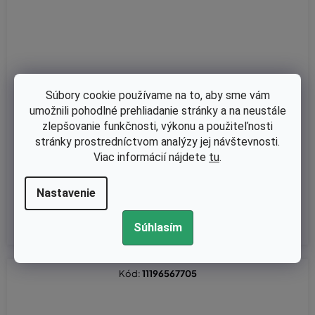
Súbory cookie používame na to, aby sme vám
umožnili pohodlné prehliadanie stránky a na neustále
Skladom
zlepšovanie funkčnosti, výkonu a použiteľnosti
Kľuková skriňa - karter pro Stihl 024, 026, MS240, MS260 (nahr
stránky prostredníctvom analýzy jej návštevnosti.
ádza 11210202125)
Viac informácií nájdete
tu
.
Nastavenie
€63,70 bez DPH
€78,35
Súhlasím
Kód:
11196567705