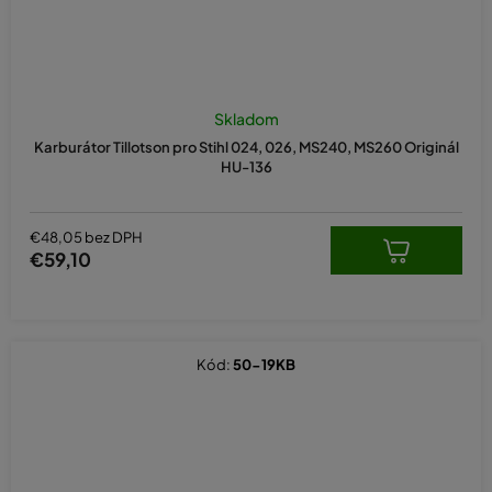
Skladom
Karburátor Tillotson pro Stihl 024, 026, MS240, MS260 Originál
HU-136
€48,05 bez DPH
€59,10
Kód:
50-19KB