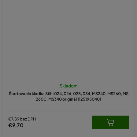
Skladom
Štartovacia kladka Stihl 024, 026, 028, 034, MS240, MS260, MS
260C, MS340 originál 11251950401
€7,89 bez DPH
€9,70