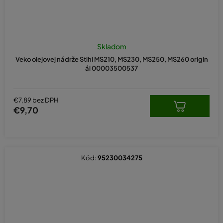
Priemerné
hodnotenie
Skladom
produktu
Veko olejovej nádrže Stihl MS210, MS230, MS250, MS260 origin
je
ál 00003500537
5,0
z
5
hviezdičiek.
€7,89 bez DPH
€9,70
Kód:
95230034275