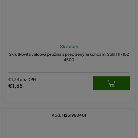
Skladom
Skrutkovitá valcová pružina s predĺženými koncami Stihl 1117182
4500
€1,34 bez DPH
€1,65
Kód:
11251950401