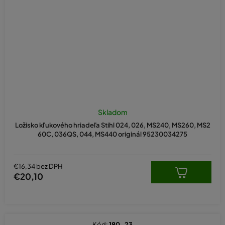
Skladom
Ložisko kľukového hriadeľa Stihl 024, 026, MS240, MS260, MS2
60C, 036QS, 044, MS440 originál 95230034275
€16,34 bez DPH
€20,10
Kód:
180-23