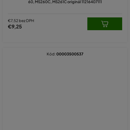
60, MS260C, MS261C originál 11216407111
€7,52 bez DPH
€9,25
Kód:
00003500537