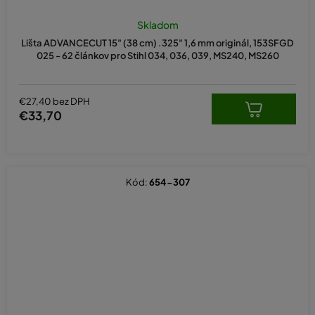
Skladom
Lišta ADVANCECUT 15" (38 cm) .325" 1,6 mm originál, 153SFGD
025 - 62 článkov pro Stihl 034, 036, 039, MS240, MS260
€27,40 bez DPH
€33,70
Kód:
654-307