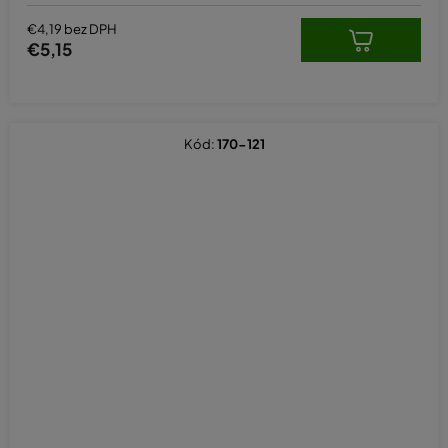
€4,19 bez DPH
€5,15
Kód:
170-121