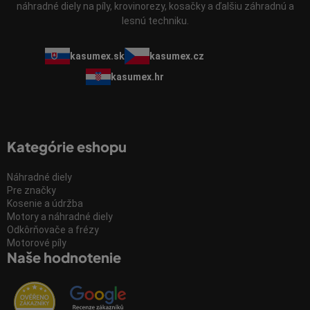
náhradné diely na píly, krovinorezy, kosačky a ďalšiu záhradnú a
lesnú techniku.
kasumex.sk
kasumex.cz
kasumex.hr
Kategórie eshopu
Náhradné diely
Pre značky
Kosenie a údržba
Motory a náhradné diely
Odkôrňovače a frézy
Motorové píly
Naše hodnotenie