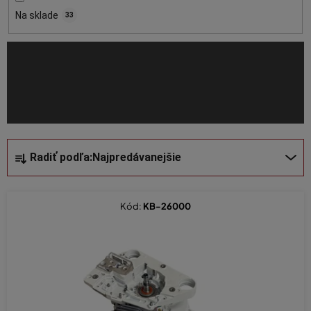
o
Na sklade
33
d
u
k
t
o
v
R
Radiť podľa:
Najpredávanejšie
a
d
e
Kód:
KB-26000
n
i
e
p
r
o