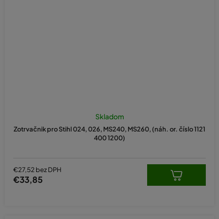
Skladom
Zotrvačnik pro Stihl 024, 026, MS240, MS260, (náh. or. číslo 1121
400 1200)
€27,52 bez DPH
€33,85