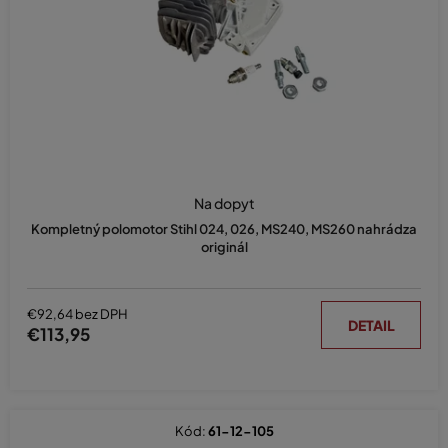
d
u
k
t
o
v
Na dopyt
Kompletný polomotor Stihl 024, 026, MS240, MS260 nahrádza
originál
€92,64 bez DPH
DETAIL
€113,95
Kód:
61-12-105