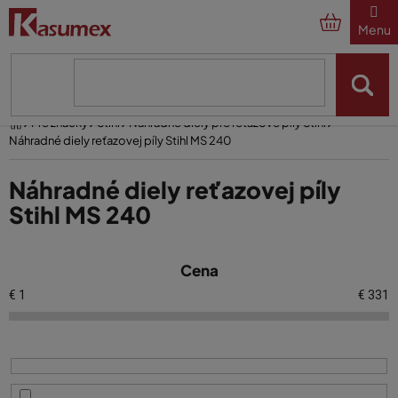
Prejsť
na
obsah
Domov
Pre značky
Stihl
Náhradné diely pre reťazové píly Stihl
Náhradné diely reťazovej píly Stihl MS 240
Náhradné diely reťazovej píly
Stihl MS 240
V
Cena
ý
p
€
1
€
331
i
s
p
r