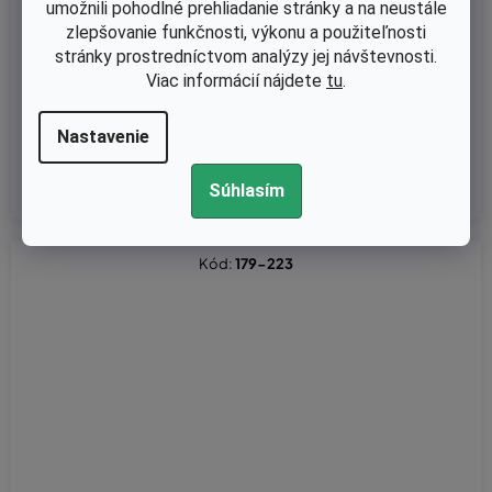
umožnili pohodlné prehliadanie stránky a na neustále
Skladom
zlepšovanie funkčnosti, výkonu a použiteľnosti
Štartovacia ručka (madlo) pre motorové píly, krovinorezy
stránky prostredníctvom analýzy jej návštevnosti.
Viac informácií nájdete
tu
.
Nastavenie
€1,87 bez DPH
€2,30
Súhlasím
Kód:
179-223