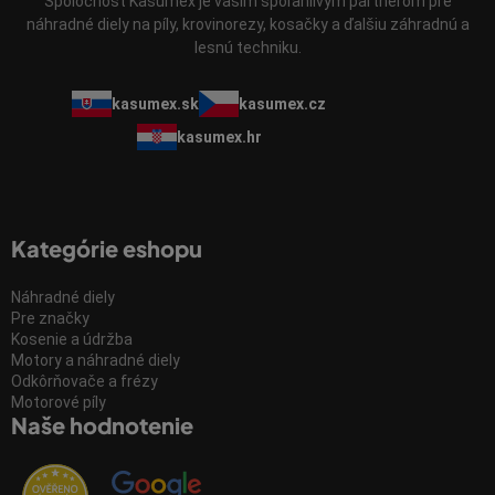
Spoločnosť Kasumex je vaším spoľahlivým partnerom pre
náhradné diely na píly, krovinorezy, kosačky a ďalšiu záhradnú a
lesnú techniku.
kasumex.sk
kasumex.cz
kasumex.hr
Kategórie eshopu
Náhradné diely
Pre značky
Kosenie a údržba
Motory a náhradné diely
Odkôrňovače a frézy
Motorové píly
Naše hodnotenie