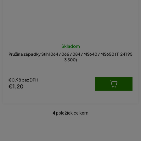
Skladom
Pružina západky Stihl 064 / 066 / 084 / MS640 / MS650 (11 241 95
3 500)
€0,98 bez DPH
€1,20
4
položiek celkom
O
v
l
á