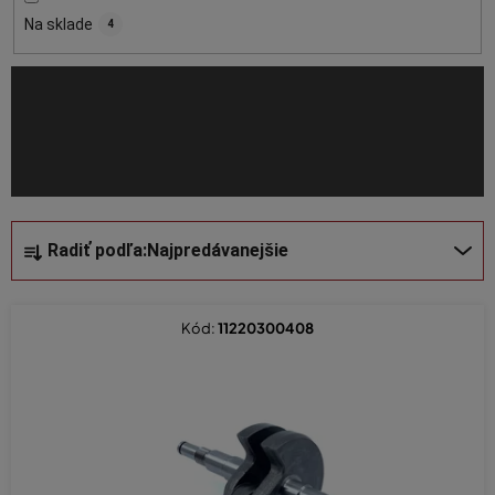
o
Na sklade
4
d
u
k
t
o
v
R
Radiť podľa:
Najpredávanejšie
a
d
e
Kód:
11220300408
n
i
e
p
r
o