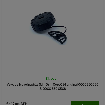
Skladom
Veko palivovej nádrže Stihl 064, 066, 084 originál 0000350050
8, 0000 350 0508
€4,19 bez DPH