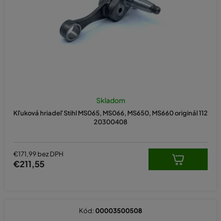
d
u
k
t
o
v
Skladom
Kľuková hriadeľ Stihl MS065, MS066, MS650, MS660 originál 112
20300408
€171,99 bez DPH
€211,55
Kód:
00003500508