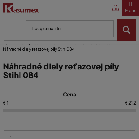
Prejsť
na
obsah
Domov
Pre značky
Stihl
Náhradné diely pre reťazové píly Stihl
Náhradné diely reťazovej píly Stihl 084
Náhradné diely reťazovej píly
Stihl 084
V
Cena
ý
p
€
1
€
212
i
s
p
r