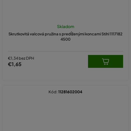
Skladom
Skrutkovitá valcová pružina s predĺženými koncami Stihl 1117182
4500
€1,34 bez DPH
€1,65
Kód:
11281602004