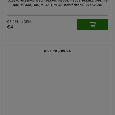
Ložísko reťazky pro Stihl MS341, MS361, MS362, MS362, 044, MS
440, MS441, 046, MS460, MS461 nahrádza 95129332380
€3,25 bez DPH
€4
Kód:
CK800024