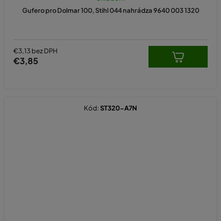
Gufero pro Dolmar 100, Stihl 044 nahrádza 9640 003 1320
€3,13 bez DPH
€3,85
Kód:
ST320-A7N