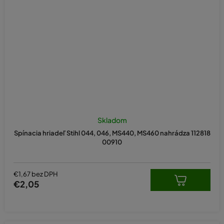
Skladom
Spínacia hriadeľ Stihl 044, 046, MS440, MS460 nahrádza 112818
00910
€1,67 bez DPH
€2,05