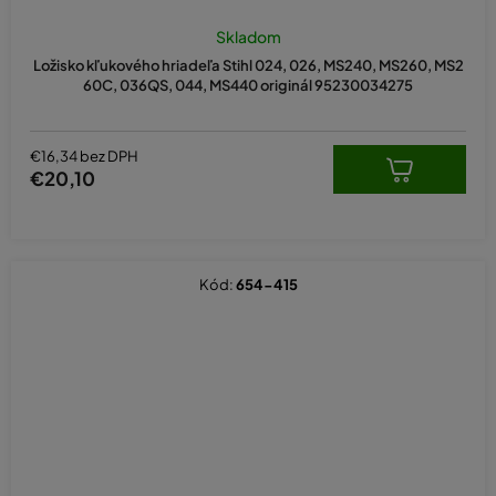
Skladom
Ložisko kľukového hriadeľa Stihl 024, 026, MS240, MS260, MS2
60C, 036QS, 044, MS440 originál 95230034275
€16,34 bez DPH
€20,10
Kód:
654-415