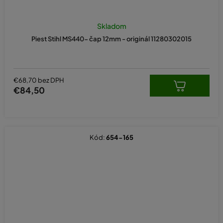
Skladom
Piest Stihl MS440- čap 12mm - originál 11280302015
€68,70 bez DPH
€84,50
Kód:
654-165