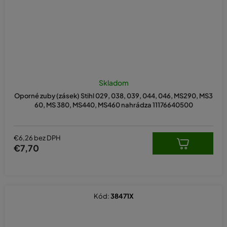
Skladom
Oporné zuby (zásek) Stihl 029, 038, 039, 044, 046, MS290, MS3
60, MS 380, MS440, MS460 nahrádza 11176640500
€6,26 bez DPH
€7,70
Kód:
38471X