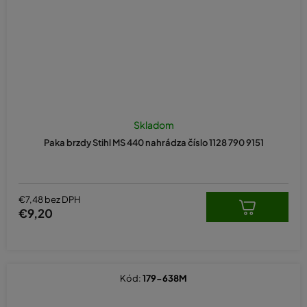
Skladom
Paka brzdy Stihl MS 440 nahrádza číslo 1128 790 9151
€7,48 bez DPH
€9,20
Kód:
179-638M