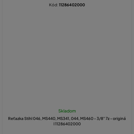
Kód:
11286402000
Skladom
Reťazka Stihl 046, MS440, MS341, 044, MS460 - 3/8" 7z - originá
l 11286402000