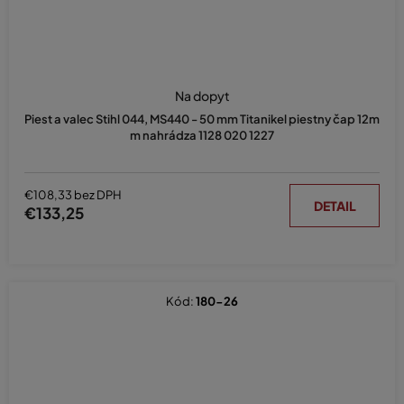
Na dopyt
Piest a valec Stihl 044, MS440 - 50 mm Titanikel piestny čap 12m
m nahrádza 1128 020 1227
€108,33 bez DPH
DETAIL
€133,25
Kód:
180-26