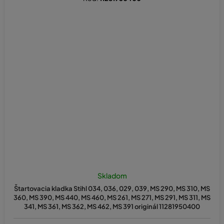
Skladom
Štartovacia kladka Stihl 034, 036, 029, 039, MS 290, MS 310, MS
360, MS 390, MS 440, MS 460, MS 261, MS 271, MS 291, MS 311, MS
341, MS 361, MS 362, MS 462, MS 391 originál 11281950400