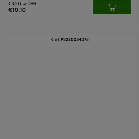
€8,21 bez DPH
€10,10
Kód:
95230034275