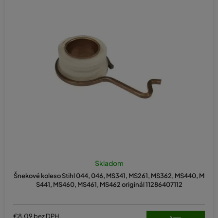
n
i
e
p
r
o
d
u
k
t
o
v
Skladom
Šnekové koleso Stihl 044, 046, MS341, MS261, MS362, MS440, M
S441, MS460, MS461, MS462 originál 11286407112
€8,09 bez DPH