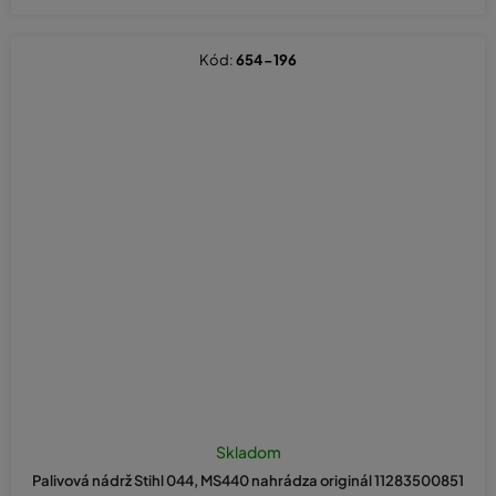
Kód:
654-196
Skladom
Palivová nádrž Stihl 044, MS440 nahrádza originál 11283500851