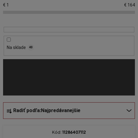
p
€
1
€
164
i
s
p
r
o
Na sklade
40
d
u
k
t
o
v
R
Radiť podľa:
Najpredávanejšie
a
d
e
Kód:
11286407112