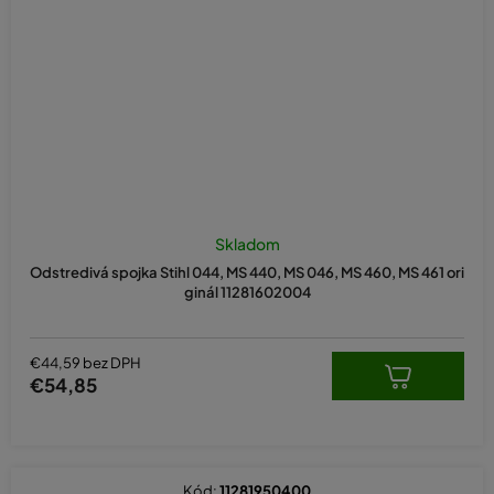
Skladom
Odstredivá spojka Stihl 044, MS 440, MS 046, MS 460, MS 461 ori
ginál 11281602004
€44,59 bez DPH
€54,85
Kód:
11281950400