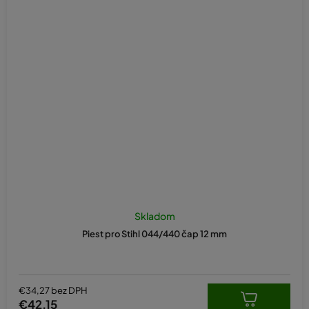
Skladom
Piest pro Stihl 044/440 čap 12 mm
€34,27 bez DPH
€42,15