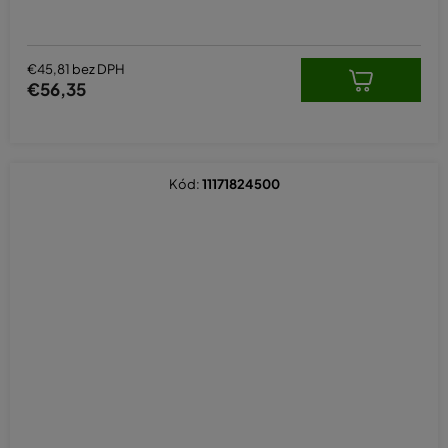
€45,81 bez DPH
€56,35
Kód:
11171824500