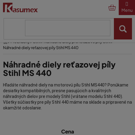
Prejsť
na
obsah
Domov
Pre značky
Stihl
Náhradné diely pre reťazové píly Stihl
Náhradné diely reťazovej píly Stihl MS 440
Náhradné diely reťazovej píly
Stihl MS 440
Hľadáte náhradné diely na motorovú pílu Stihl MS440? Ponúkame
desiatky kompatibilných, presne pasujúcich a kvalitných
náhradných dielov pre modely Stihl (vrátane modelu Stihl 440).
Všetky súčiastky pre píly Stihl 440 máme na sklade a pripravené na
okamžité odoslanie.
Opravte svoju motorovú pílu Stihl MS 440 kvalitnými náhradnými
V
dielmi, ktoré pre vás dodávame už od roku 1994!
Cena
ý