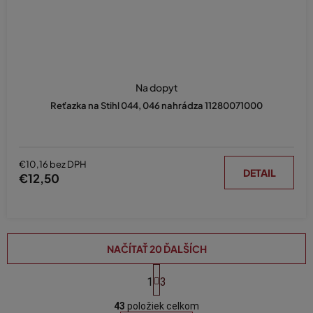
Na dopyt
Reťazka na Stihl 044, 046 nahrádza 11280071000
€10,16 bez DPH
DETAIL
€12,50
NAČÍTAŤ 20 ĎALŠÍCH
S
t
1
3
O
r
á
43
položiek celkom
v