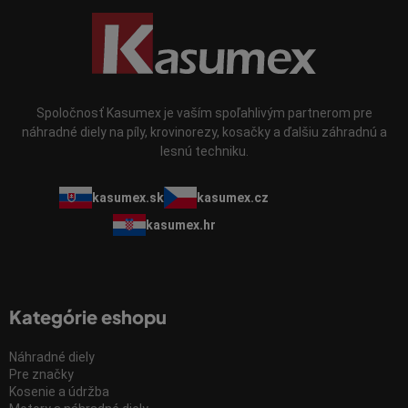
Spoločnosť Kasumex je vaším spoľahlivým partnerom pre
náhradné diely na píly, krovinorezy, kosačky a ďalšiu záhradnú a
lesnú techniku.
kasumex.sk
kasumex.cz
kasumex.hr
Kategórie eshopu
Náhradné diely
Pre značky
Kosenie a údržba