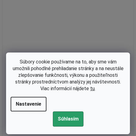
Súbory cookie používame na to, aby sme vám
umožnili pohodlné prehliadanie stránky a na neustále
zlepšovanie funkčnosti, výkonu a použiteľnosti
stránky prostredníctvom analýzy jej návštevnosti.
Viac informácií nájdete
tu
.
Skladom
Pevná reťazovka 7 3/8" katalógové Oregon číslo 38471X Stihl 04
4, 046, MS361, MS362, MS440, MS441 nahrádza originál
Nastavenie
Súhlasím
€12,52 bez DPH
€15,40