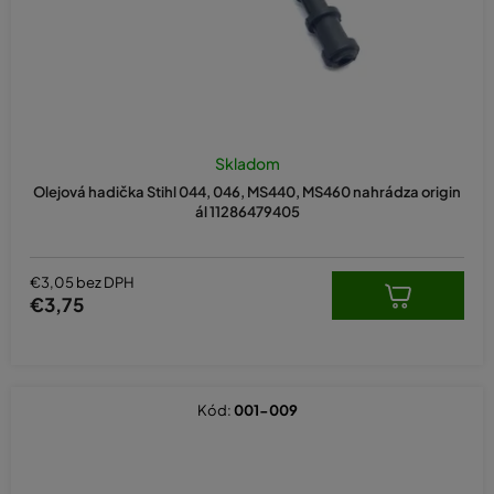
Skladom
Olejová hadička Stihl 044, 046, MS440, MS460 nahrádza origin
ál 11286479405
€3,05 bez DPH
€3,75
Kód:
001-009